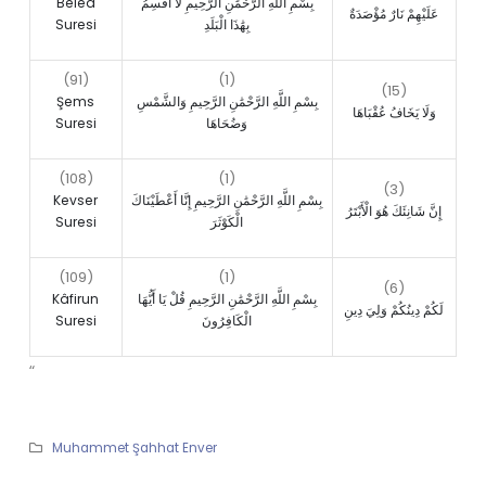
Beled
بِسْمِ اللَّهِ الرَّحْمَٰنِ الرَّحِيمِ لَا أُقْسِمُ
عَلَيْهِمْ نَارٌ مُؤْصَدَةٌ
Suresi
بِهَٰذَا الْبَلَدِ
(91)
(1)
(15)
Şems
بِسْمِ اللَّهِ الرَّحْمَٰنِ الرَّحِيمِ وَالشَّمْسِ
وَلَا يَخَافُ عُقْبَاهَا
Suresi
وَضُحَاهَا
(108)
(1)
(3)
Kevser
بِسْمِ اللَّهِ الرَّحْمَٰنِ الرَّحِيمِ إِنَّا أَعْطَيْنَاكَ
إِنَّ شَانِئَكَ هُوَ الْأَبْتَرُ
Suresi
الْكَوْثَرَ
(109)
(1)
(6)
Kâfirun
بِسْمِ اللَّهِ الرَّحْمَٰنِ الرَّحِيمِ قُلْ يَا أَيُّهَا
لَكُمْ دِينُكُمْ وَلِيَ دِينِ
Suresi
الْكَافِرُونَ
“
Muhammet Şahhat Enver