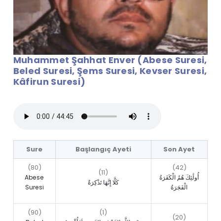
Muhammet Şahhat Enver (Abese Suresi,
Beled Suresi, Şems Suresi, Kevser Suresi,
Kâfirun Suresi)
Sure
Başlangıç Ayeti
Son Ayet
(80)
(42)
(11)
Abese
أُولَٰئِكَ هُمُ الْكَفَرَةُ
كَلَّا إِنَّهَا تَذْكِرَةٌ
Suresi
الْفَجَرَةُ
(90)
(1)
(20)