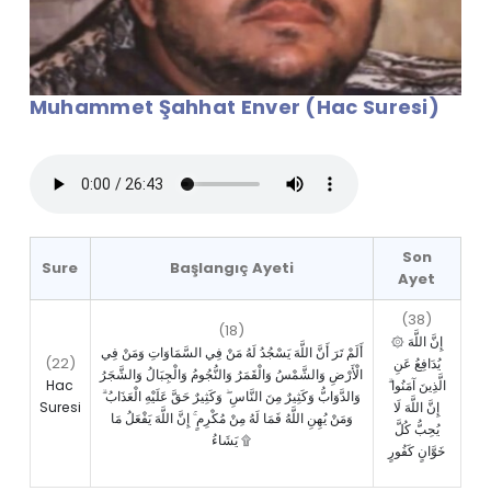
Muhammet Şahhat Enver (Hac Suresi)
Son
Sure
Başlangıç Ayeti
Ayet
(38)
(18)
۞ إِنَّ اللَّهَ
أَلَمْ تَرَ أَنَّ اللَّهَ يَسْجُدُ لَهُ مَنْ فِي السَّمَاوَاتِ وَمَنْ فِي
(22)
يُدَافِعُ عَنِ
الْأَرْضِ وَالشَّمْسُ وَالْقَمَرُ وَالنُّجُومُ وَالْجِبَالُ وَالشَّجَرُ
Hac
الَّذِينَ آمَنُوا ۗ
وَالدَّوَابُّ وَكَثِيرٌ مِنَ النَّاسِ ۖ وَكَثِيرٌ حَقَّ عَلَيْهِ الْعَذَابُ ۗ
Suresi
إِنَّ اللَّهَ لَا
وَمَنْ يُهِنِ اللَّهُ فَمَا لَهُ مِنْ مُكْرِمٍ ۚ إِنَّ اللَّهَ يَفْعَلُ مَا
يُحِبُّ كُلَّ
يَشَاءُ ۩
خَوَّانٍ كَفُورٍ