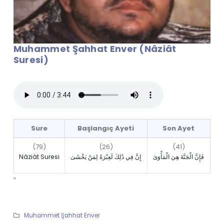
Muhammet Şahhat Enver (Nâziât
Suresi)
Sure
Başlangıç Ayeti
Son Ayet
(79)
(26)
(41)
Nâziât Suresi
إِنَّ فِي ذَٰلِكَ لَعِبْرَةً لِمَنْ يَخْشَىٰ
فَإِنَّ الْجَنَّةَ هِيَ الْمَأْوَىٰ
“
Muhammet Şahhat Enver