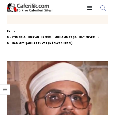
EV
MULTIMEDIA
,
KUR'AN-I KERIM
,
MUHAMMET ŞAHHAT ENVER
MUHAMMET ŞAHHAT ENVER (NÂZIÂT SURESI)