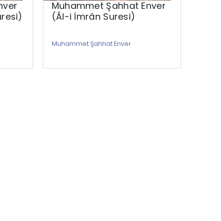
nver
Muhammet Şahhat Enver
Muh
resi)
(Âl-i İmrân Suresi)
(Fus
Muhammet Şahhat Enver
Muham