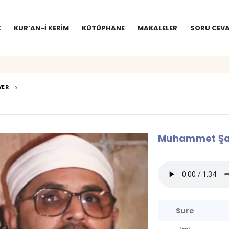
K
KUR’AN-I KERIM
KÜTÜPHANE
MAKALELER
SORU CEVA
VER
Muhammet Şah
Sure