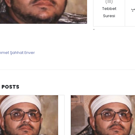
(111)
Tebbet
َبٍ
Suresi
“
met Şahhat Enver
D
POSTS