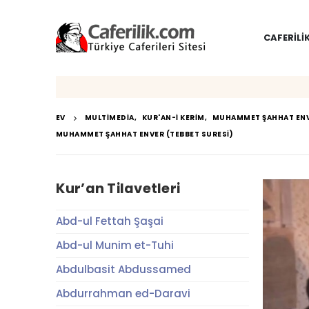
CAFERILI
EV
MULTIMEDIA
,
KUR'AN-I KERIM
,
MUHAMMET ŞAHHAT EN
MUHAMMET ŞAHHAT ENVER (TEBBET SURESI)
Kur’an Tilavetleri
Abd-ul Fettah Şaşai
Abd-ul Munim et-Tuhi
Abdulbasit Abdussamed
Abdurrahman ed-Daravi