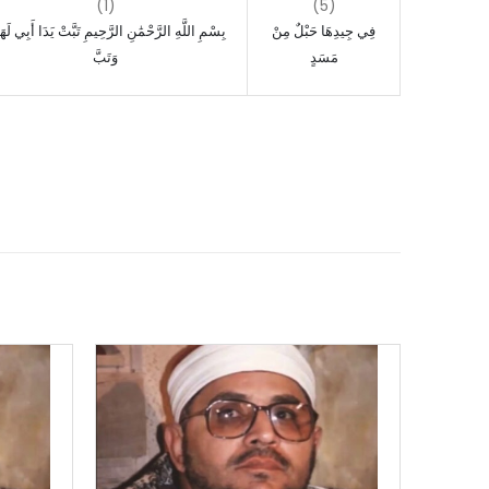
(1)
(5)
فِي جِيدِهَا حَبْلٌ مِنْ
بِسْمِ اللَّهِ الرَّحْمَٰنِ الرَّحِيمِ تَبَّتْ يَدَا أَبِي لَه
مَسَدٍ
وَتَبَّ