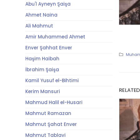
Abu'l Ayneyn Şaişa
Ahmet Naina
Ali Mahmut
Amir Muhammed Ahmet
Enver Şahhat Enver
Muham
Haşim Haibah
İbrahim Şaişa
Kamil Yusuf el-Bihtimi
RELATE
Kerim Mansuri
Mahmud Halil el-Husari
Mahmut Ramazan
Mahmut Şahat Enver
Mahmut Tablavi