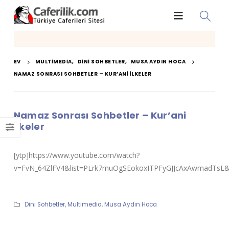
EV
MULTIMEDIA
,
DINI SOHBETLER
,
MUSA AYDIN HOCA
NAMAZ SONRASI SOHBETLER – KUR’ANI İLKELER
Namaz Sonrası Sohbetler – Kur’ani
İlkeler
[ytp]https://www.youtube.com/watch?
v=FvN_64ZlFV4&list=PLrk7muOgSEokoxITPFyGJJcAxAwmadTsL&i
Dini Sohbetler
,
Multimedia
,
Musa Aydın Hoca