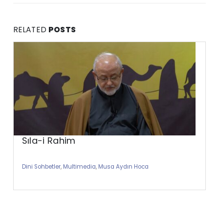
RELATED
POSTS
Sıla-i Rahim
Dini Sohbetler
,
Multimedia
,
Musa Aydın Hoca