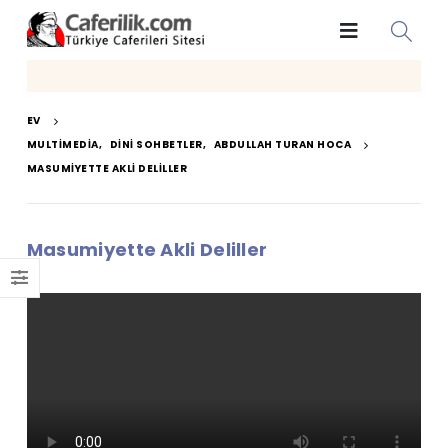
EV
MULTIMEDIA
,
DINI SOHBETLER
,
ABDULLAH TURAN HOCA
MASUMIYETTE AKLI DELILLER
Masumiyette Akli Deliller