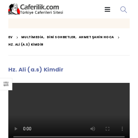
EV
MULTIMEDIA
,
DINI SOHBETLER
,
AHMET ŞAHIN HOCA
HZ. ALI (A.S) KIMDIR
Hz. Ali (a.s) Kimdir