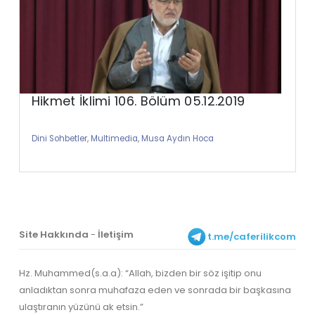
Hikmet İklimi 106. Bölüm 05.12.2019
Dini Sohbetler
,
Multimedia
,
Musa Aydın Hoca
Site Hakkında
-
İletişim
t.me/caferilikcom
Hz. Muhammed(s.a.a): “Allah, bizden bir söz işitip onu
anladıktan sonra muhafaza eden ve sonrada bir başkasına
ulaştıranın yüzünü ak etsin.”