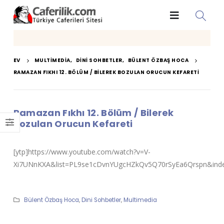
EV
MULTIMEDIA
,
DINI SOHBETLER
,
BÜLENT ÖZBAŞ HOCA
RAMAZAN FIKHI 12. BÖLÜM / BILEREK BOZULAN ORUCUN KEFARETI
Ramazan Fıkhı 12. Bölüm / Bilerek
Bozulan Orucun Kefareti
[ytp]https://www.youtube.com/watch?v=V-
Xi7UNnKXA&list=PL9se1cDvnYUgcHZkQv5Q70rSyEa6Qrspn&inde
Bülent Özbaş Hoca
,
Dini Sohbetler
,
Multimedia