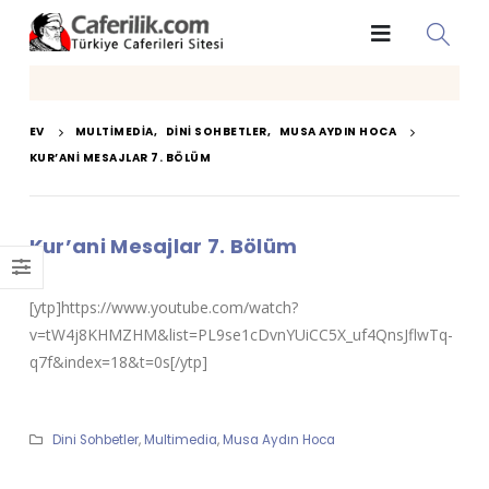
EV
MULTIMEDIA
,
DINI SOHBETLER
,
MUSA AYDIN HOCA
KUR’ANI MESAJLAR 7. BÖLÜM
Kur’ani Mesajlar 7. Bölüm
[ytp]https://www.youtube.com/watch?
v=tW4j8KHMZHM&list=PL9se1cDvnYUiCC5X_uf4QnsJflwTq-
q7f&index=18&t=0s[/ytp]
Dini Sohbetler
,
Multimedia
,
Musa Aydın Hoca