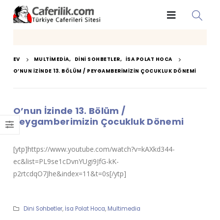
EV
MULTIMEDIA
,
DINI SOHBETLER
,
İSA POLAT HOCA
O’NUN İZINDE 13. BÖLÜM / PEYGAMBERIMIZIN ÇOCUKLUK DÖNEMI
O’nun İzinde 13. Bölüm /
Peygamberimizin Çocukluk Dönemi
[ytp]https://www.youtube.com/watch?v=kAXkd344-
ec&list=PL9se1cDvnYUgi9JfG-kK-
p2rtcdqO7Jhe&index=11&t=0s[/ytp]
Dini Sohbetler
,
İsa Polat Hoca
,
Multimedia