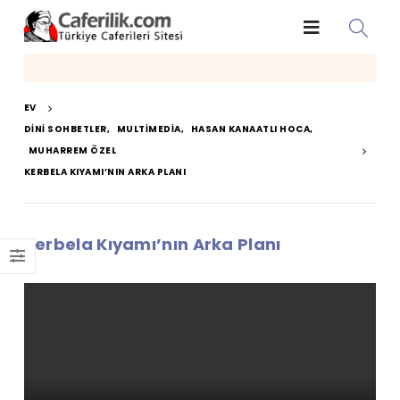
EV
DINI SOHBETLER
,
MULTIMEDIA
,
HASAN KANAATLI HOCA
,
MUHARREM ÖZEL
KERBELA KIYAMI’NIN ARKA PLANI
Kerbela Kıyamı’nın Arka Planı