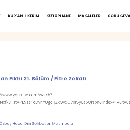
K
KUR’AN-I KERIM
KÜTÜPHANE
MAKALELER
SORU CEVA
n Fıkhı 21. Bölüm / Fitre Zekatı
s://www.youtube.com/watch?
ANxfk&list=PL9se1cDvnYUgcHZkQv5Q70rSyEa6Qrspn&index=14&t=0s[
 Özbaş Hoca
,
Dini Sohbetler
,
Multimedia