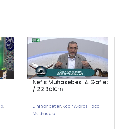
Nefis Muhasebesi & Gaflet
Hikme
/ 22.Bölüm
Dini S
ca
,
Dini Sohbetler
,
Kadir Akaras Hoca
,
Aydın
Multimedia