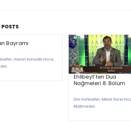
D
POSTS
an Bayramı
hbetler
,
Hasan Kanaatlı Hoca
,
edia
Ehlibeyt’ten Dua
Nağmeleri 8. Bölüm
Dini Sohbetler
,
Mikail Gürel Ho
Multimedia