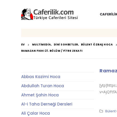
CAFERILI
EV
MULTIMEDIA
,
DINI SOHBETLER
,
BÜLENT ÖZBAŞ HOCA
RAMAZAN FIKHI 21. BÖLÜM / FITRE ZEKATI
Ramaza
Abbas Kazimi Hoca
[ytp]http
Abdullah Turan Hoca
v=AjQFtf
Ahmet Şahin Hoca
Al-i Taha Derneği Dersleri
Bülent
Ali Çalar Hoca