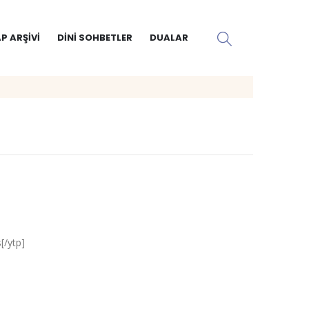
P ARŞIVI
DINI SOHBETLER
DUALAR
/ytp]