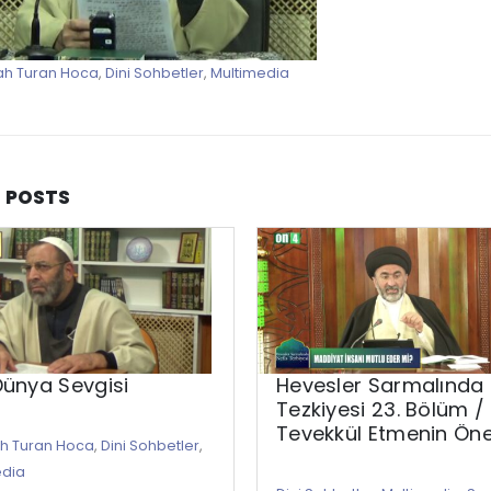
ah Turan Hoca
,
Dini Sohbetler
,
Multimedia
D
POSTS
Dünya Sevgisi
Hevesler Sarmalında 
Tezkiyesi 23. Bölüm /
Tevekkül Etmenin Ön
ah Turan Hoca
,
Dini Sohbetler
,
edia