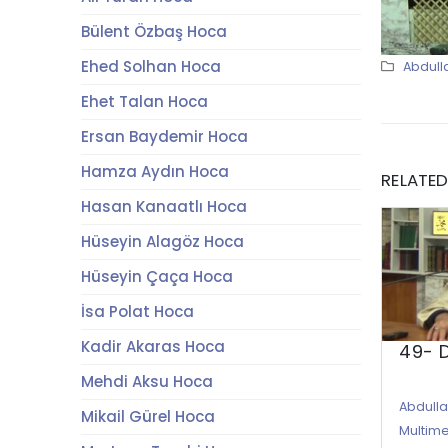
Bülent Özbaş Hoca
Ehed Solhan Hoca
Abdull
Ehet Talan Hoca
Ersan Baydemir Hoca
Hamza Aydın Hoca
RELATE
Hasan Kanaatlı Hoca
Hüseyin Alagöz Hoca
Hüseyin Çaça Hoca
İsa Polat Hoca
Kadir Akaras Hoca
49- 
Mehdi Aksu Hoca
Abdull
Mikail Gürel Hoca
Multim