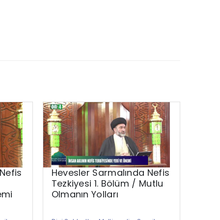
Nefis
Hevesler Sarmalında Nefis
Hikm
Tezkiyesi 1. Bölüm / Mutlu
emi
Olmanın Yolları
Dini S
Aydın