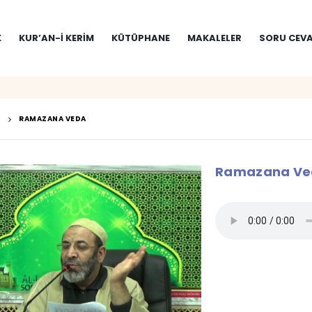
K
KUR’AN-I KERIM
KÜTÜPHANE
MAKALELER
SORU CEVA
RAMAZANA VEDA
Ramazana Ve