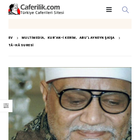
EV
MULTIMEDIA
,
KUR'AN-I KERIM
,
ABU'L AYNEYN ŞAIŞA
TÂ-HÂ SURESI