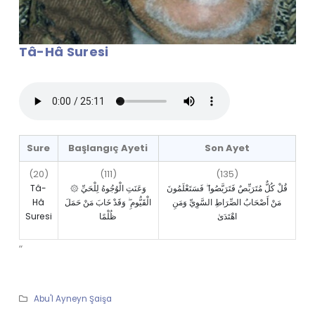
Tâ-Hâ Suresi
Sure
Başlangıç Ayeti
Son Ayet
(20)
(111)
(135)
Tâ-
۞ وَعَنَتِ الْوُجُوهُ لِلْحَيِّ
قُلْ كُلٌّ مُتَرَبِّصٌ فَتَرَبَّصُوا ۖ فَسَتَعْلَمُونَ
Hâ
الْقَيُّومِ ۖ وَقَدْ خَابَ مَنْ حَمَلَ
مَنْ أَصْحَابُ الصِّرَاطِ السَّوِيِّ وَمَنِ
Suresi
ظُلْمًا
اهْتَدَىٰ
“
Abu'l Ayneyn Şaişa