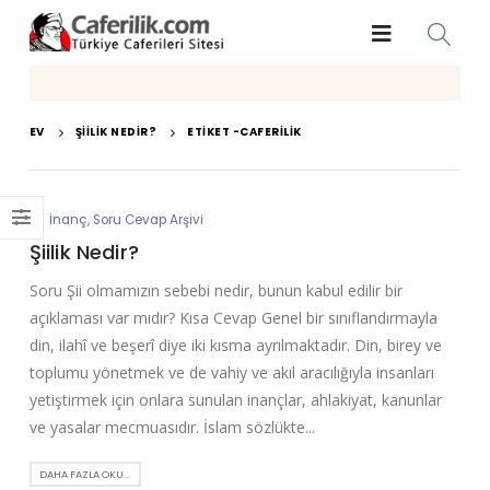
EV
ŞIILIK NEDIR?
ETIKET -
CAFERILIK
İnanç
,
Soru Cevap Arşivi
Şiilik Nedir?
Soru Şii olmamızın sebebi nedir, bunun kabul edilir bir
açıklaması var mıdır? Kısa Cevap Genel bir sınıflandırmayla
din, ilahî ve beşerî diye iki kısma ayrılmaktadır. Din, birey ve
toplumu yönetmek ve de vahiy ve akıl aracılığıyla insanları
yetiştirmek için onlara sunulan inançlar, ahlakiyat, kanunlar
ve yasalar mecmuasıdır. İslam sözlükte...
DAHA FAZLA OKU...