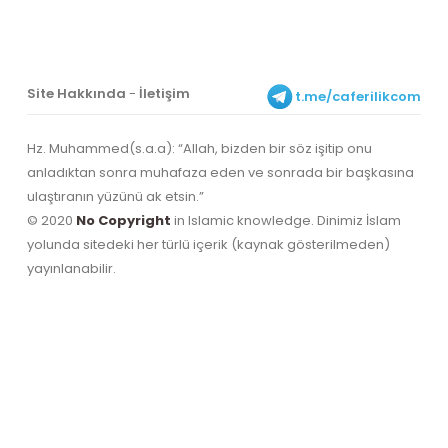
Site Hakkında
-
İletişim
t.me/caferilikcom
Hz. Muhammed(s.a.a): “Allah, bizden bir söz işitip onu
anladıktan sonra muhafaza eden ve sonrada bir başkasına
ulaştıranın yüzünü ak etsin.”
© 2020
No Copyright
in Islamic knowledge. Dinimiz İslam
yolunda sitedeki her türlü içerik (kaynak gösterilmeden)
yayınlanabilir.