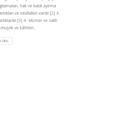
algılamaları, hak ve batılı ayırma
tıkları ve istidlalleri vardır.[2] 3-
rlıklardır.[3] 4- Mü’min ve salih
 müşrik ve kâfirleri...
 OKU...