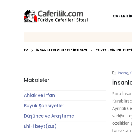
CAFERILI
EV
İNSANLARIN CINLERLE İRTIBATI
ETIKET -
CINLERLE IRT
İnanç
,
Makaleler
İnsanla
Soru İnsanl
Ahlak ve İrfan
Kurabilirse
Büyük Şahsiyetler
Ayrıntılı C
Düşünce ve Araştırma
varlığını t
özellikleri
Ehl-i beyt(a.s)
topraktan d