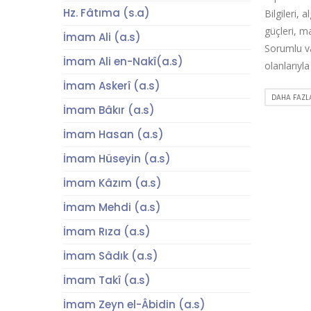
Hz. Fâtıma (s.a)
Bilgileri, 
güçleri, man
İmam Ali (a.s)
Sorumlu va
İmam Ali en-Nakî(a.s)
olanlarıyla
İmam Askerî (a.s)
DAHA FAZLA
İmam Bâkır (a.s)
İmam Hasan (a.s)
İmam Hüseyin (a.s)
İmam Kâzım (a.s)
İmam Mehdi (a.s)
İmam Rıza (a.s)
İmam Sâdık (a.s)
İmam Takî (a.s)
İmam Zeyn el-Âbidin (a.s)