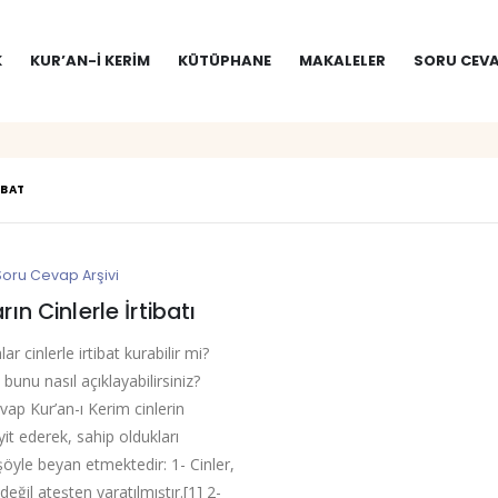
K
KUR’AN-I KERIM
KÜTÜPHANE
MAKALELER
SORU CEVA
IBAT
Soru Cevap Arşivi
rın Cinlerle İrtibatı
ar cinlerle irtibat kurabilir mi?
 bunu nasıl açıklayabilirsiniz?
evap Kur’an-ı Kerim cinlerin
eyit ederek, sahip oldukları
 şöyle beyan etmektedir: 1- Cinler,
eğil ateşten yaratılmıştır.[1] 2-