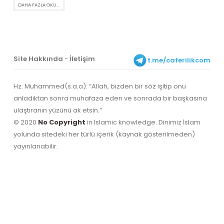
DAHA FAZLA OKU...
Site Hakkında
-
İletişim
t.me/caferilikcom
Hz. Muhammed(s.a.a): “Allah, bizden bir söz işitip onu
anladıktan sonra muhafaza eden ve sonrada bir başkasına
ulaştıranın yüzünü ak etsin.”
© 2020
No Copyright
in Islamic knowledge. Dinimiz İslam
yolunda sitedeki her türlü içerik (kaynak gösterilmeden)
yayınlanabilir.