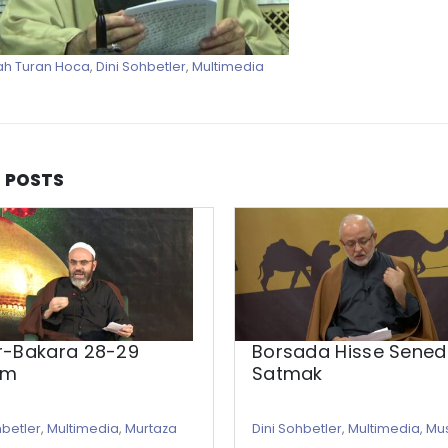
ah Turan Hoca
,
Dini Sohbetler
,
Multimedia
D
POSTS
ir-Bakara 28-29
Borsada Hisse Senedi
üm
Satmak
hbetler
,
Multimedia
,
Murtaza
Dini Sohbetler
,
Multimedia
,
Mu