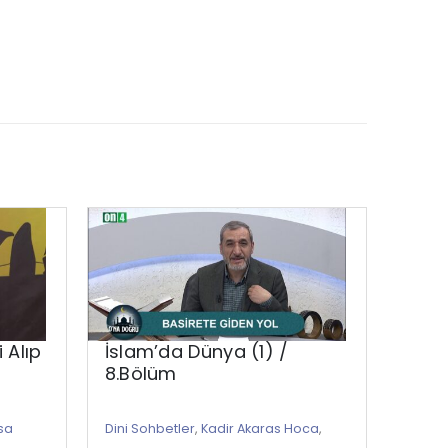
 Alıp
İslam’da Dünya (1) /
Rama
8.Bölüm
Fitr
Veril
sa
Dini Sohbetler
,
Kadir Akaras Hoca
,