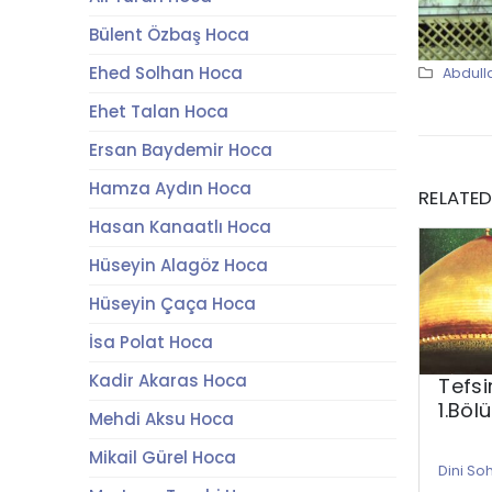
Bülent Özbaş Hoca
Ehed Solhan Hoca
Abdull
Ehet Talan Hoca
Ersan Baydemir Hoca
Hamza Aydın Hoca
RELATE
Hasan Kanaatlı Hoca
Hüseyin Alagöz Hoca
Hüseyin Çaça Hoca
İsa Polat Hoca
Kadir Akaras Hoca
Tefs
1.Böl
Mehdi Aksu Hoca
Mikail Gürel Hoca
Dini So