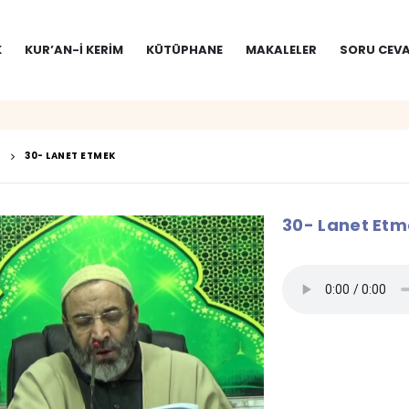
K
KUR’AN-I KERIM
KÜTÜPHANE
MAKALELER
SORU CEVA
30- LANET ETMEK
30- Lanet Et