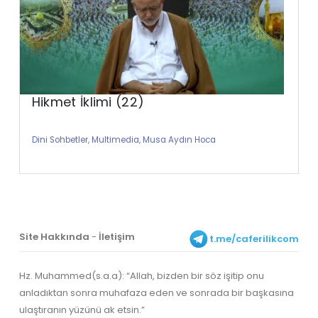
Hikmet İklimi (22)
Dini Sohbetler
,
Multimedia
,
Musa Aydın Hoca
Site Hakkında
-
İletişim
t.me/caferilikcom
Hz. Muhammed(s.a.a): “Allah, bizden bir söz işitip onu
anladıktan sonra muhafaza eden ve sonrada bir başkasına
ulaştıranın yüzünü ak etsin.”