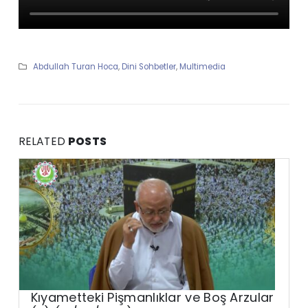
Abdullah Turan Hoca
,
Dini Sohbetler
,
Multimedia
RELATED
POSTS
Kıyametteki Pişmanlıklar ve Boş Arzular