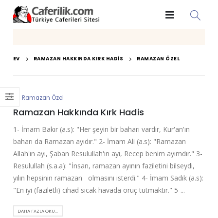
EV
RAMAZAN HAKKINDA KIRK HADIS
RAMAZAN ÖZEL
Ramazan Özel
Ramazan Hakkında Kırk Hadis
1- İmam Bakır (a.s): "Her şeyin bir baharı vardır, Kur'an'ın
baharı da Ramazan ayıdır." 2- İmam Ali (a.s): "Ramazan
Allah'ın ayı, Şaban Resulullah'ın ayı, Recep benim ayımdır." 3-
Resulullah (s.a.a): "İnsan, ramazan ayının faziletini bilseydi,
yılın hepsinin ramazan olmasını isterdi." 4- İmam Sadık (a.s):
"En iyi (faziletli) cihad sıcak havada oruç tutmaktır." 5-...
DAHA FAZLA OKU...