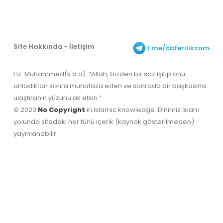
Site Hakkında
-
İletişim
t.me/caferilikcom
Hz. Muhammed(s.a.a): “Allah, bizden bir söz işitip onu
anladıktan sonra muhafaza eden ve sonrada bir başkasına
ulaştıranın yüzünü ak etsin.”
© 2020
No Copyright
in Islamic knowledge. Dinimiz İslam
yolunda sitedeki her türlü içerik (kaynak gösterilmeden)
yayınlanabilir.