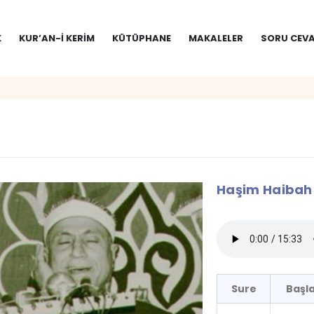
K
KUR’AN-I KERIM
KÜTÜPHANE
MAKALELER
SORU CEVA
Haşim Haibah 
Sure
Başla