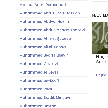
Mansur Şami Demenhuri
Muhammed Abd-ul Aziz Hassan
RELATE
Muhammed Abd-ul Hakim
Muhammed Abdulvahhab Tantavi
Muhammed Ahmet Şubeyb
Muhammed Ali el-Benna
Muhammed Bedri Hüseyin
Haşi
Sures
Muhammed Cezravi
Muhammed el-Leysi
Haşim 
Muhammed es-Seyfi
Muhammed Rıfat
Muhammed Sıddık Minşavi
Muhammed Umran