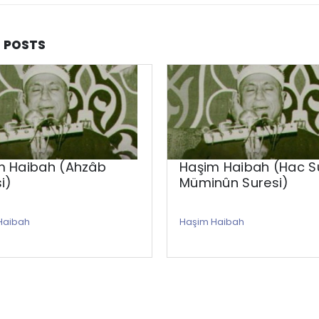
D
POSTS
m Haibah (Ahzâb
Haşim Haibah (Hac Su
i)
Müminûn Suresi)
Haibah
Haşim Haibah