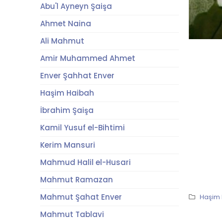
Abu'l Ayneyn Şaişa
Ahmet Naina
Ali Mahmut
Amir Muhammed Ahmet
Enver Şahhat Enver
Haşim Haibah
İbrahim Şaişa
Kamil Yusuf el-Bihtimi
Kerim Mansuri
Mahmud Halil el-Husari
Mahmut Ramazan
Mahmut Şahat Enver
Haşim
Mahmut Tablavi