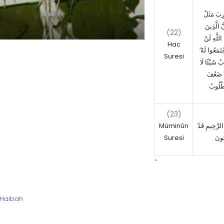
رِبَ مَثَلٌ
َ الَّذِينَ
(22)
للَّهِ لَنْ
Hac
اجْتَمَعُوا لَهُ
Suresi
بُ شَيْئًا لَا
 ۚ ضَعُفَ
طْلُوبُ
(23)
Müminûn
الرَّحِيمِ قَدْ
Suresi
نُونَ
“
 Haibah