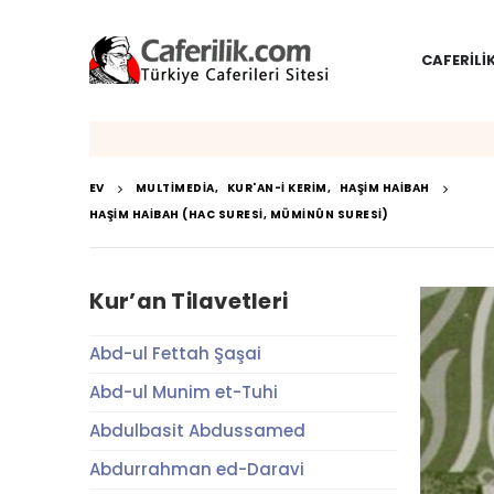
CAFERILI
EV
MULTIMEDIA
,
KUR'AN-I KERIM
,
HAŞIM HAIBAH
HAŞIM HAIBAH (HAC SURESI, MÜMINÛN SURESI)
Kur’an Tilavetleri
Abd-ul Fettah Şaşai
Abd-ul Munim et-Tuhi
Abdulbasit Abdussamed
Abdurrahman ed-Daravi