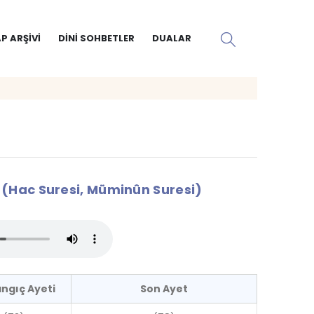
P ARŞIVI
DINI SOHBETLER
DUALAR
(Hac Suresi, Müminûn Suresi)
ngıç Ayeti
Son Ayet