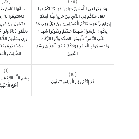
(73)
(78)
وَجَاهِدُوا فِي اللَّهِ حَقَّ جِهَادِهِ ۚ هُوَ اجْتَبَاكُمْ وَمَا
يَا أَيُّهَا النَّاسُ ضُ
جَعَلَ عَلَيْكُمْ فِي الدِّينِ مِنْ حَرَجٍ ۚ مِلَّةَ أَبِيكُمْ
فَاسْتَمِعُوا لَهُ ۚ إِنّ
إِبْرَاهِيمَ ۚ هُوَ سَمَّاكُمُ الْمُسْلِمِينَ مِنْ قَبْلُ وَفِي هَٰذَا
تَدْعُونَ مِنْ دُونِ ا
لِيَكُونَ الرَّسُولُ شَهِيدًا عَلَيْكُمْ وَتَكُونُوا شُهَدَاءَ
يَخْلُقُوا ذُبَابًا وَلَوِ  ۖ
عَلَى النَّاسِ ۚ فَأَقِيمُوا الصَّلَاةَ وَآتُوا الزَّكَاةَ
وَإِنْ يَسْلُبْهُمُ الذُّبَا
وَاعْتَصِمُوا بِاللَّهِ هُوَ مَوْلَاكُمْ ۖ فَنِعْمَ الْمَوْلَىٰ وَنِعْمَ
يَسْتَنْقِذُوهُ مِنْهُ
النَّصِيرُ
الطَّالِبُ وَالْمَ
(1)
(16)
بِسْمِ اللَّهِ الرَّحْمَٰنِ 
ثُمَّ إِنَّكُمْ يَوْمَ الْقِيَامَةِ تُبْعَثُونَ
أَفْلَحَ الْمُؤْمِ