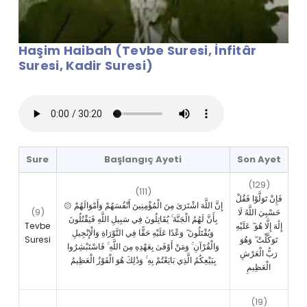
Haşim Haibah (Tevbe Suresi, İnfitâr
Suresi, Kadir Suresi)
Sure
Başlangıç Ayeti
Son Ayet
(129)
(111)
فَإِنْ تَوَلَّوْا فَقُلْ
۞ إِنَّ اللَّهَ اشْتَرَىٰ مِنَ الْمُؤْمِنِينَ أَنْفُسَهُمْ وَأَمْوَالَهُمْ
(9)
حَسْبِيَ اللَّهُ لَا
بِأَنَّ لَهُمُ الْجَنَّةَ ۚ يُقَاتِلُونَ فِي سَبِيلِ اللَّهِ فَيَقْتُلُونَ
Tevbe
إِلَٰهَ إِلَّا هُوَ ۖ عَلَيْهِ
وَيُقْتَلُونَ ۖ وَعْدًا عَلَيْهِ حَقًّا فِي التَّوْرَاةِ وَالْإِنْجِيلِ
Suresi
تَوَكَّلْتُ ۖ وَهُوَ
وَالْقُرْآنِ ۚ وَمَنْ أَوْفَىٰ بِعَهْدِهِ مِنَ اللَّهِ ۚ فَاسْتَبْشِرُوا
رَبُّ الْعَرْشِ
بِبَيْعِكُمُ الَّذِي بَايَعْتُمْ بِهِ ۚ وَذَٰلِكَ هُوَ الْفَوْزُ الْعَظِيمُ
الْعَظِيمِ
(19)