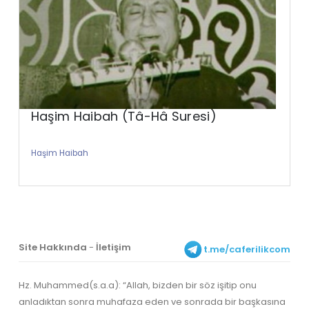
Haşim Haibah (Tâ-Hâ Suresi)
Haşim Haibah
Site Hakkında
-
İletişim
t.me/caferilikcom
Hz. Muhammed(s.a.a): “Allah, bizden bir söz işitip onu
anladıktan sonra muhafaza eden ve sonrada bir başkasına