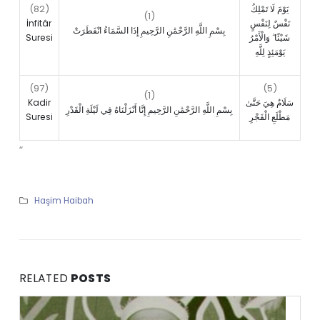
(82)
يَوْمَ لَا تَمْلِكُ
(1)
İnfitâr
نَفْسٌ لِنَفْسٍ
بِسْمِ اللَّهِ الرَّحْمَٰنِ الرَّحِيمِ إِذَا السَّمَاءُ انْفَطَرَتْ
Suresi
شَيْئًا ۖ وَالْأَمْرُ
يَوْمَئِذٍ لِلَّهِ
(97)
(5)
(1)
Kadir
سَلَامٌ هِيَ حَتَّىٰ
بِسْمِ اللَّهِ الرَّحْمَٰنِ الرَّحِيمِ إِنَّا أَنْزَلْنَاهُ فِي لَيْلَةِ الْقَدْرِ
Suresi
مَطْلَعِ الْفَجْرِ
“
Haşim Haibah
RELATED
POSTS