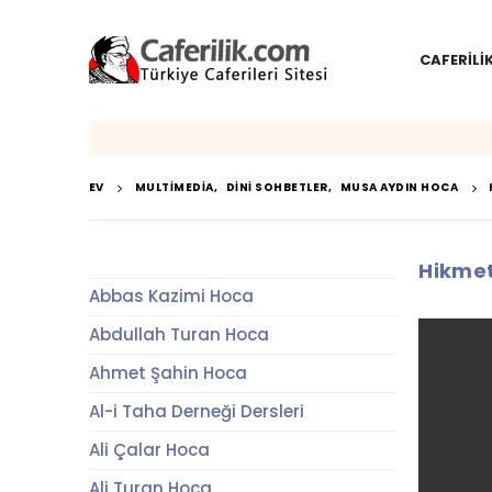
CAFERILI
EV
MULTIMEDIA
,
DINI SOHBETLER
,
MUSA AYDIN HOCA
Hikmet 
Abbas Kazimi Hoca
Abdullah Turan Hoca
Ahmet Şahin Hoca
Al-i Taha Derneği Dersleri
Ali Çalar Hoca
Ali Turan Hoca