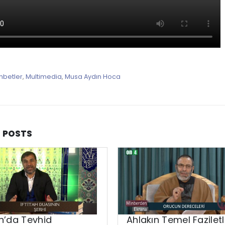
hbetler
,
Multimedia
,
Musa Aydın Hoca
D
POSTS
n’da Tevhid
Ahlakın Temel Faziletl