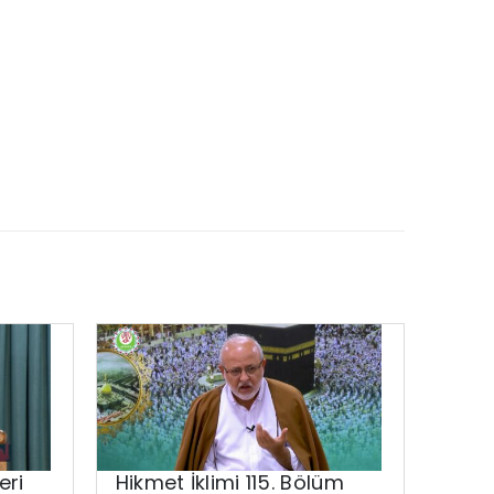
eri
Hikmet İklimi 115. Bölüm
Rama