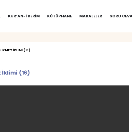
K
KUR’AN-I KERIM
KÜTÜPHANE
MAKALELER
SORU CEVA
HIKMET İKLIMI (16)
İklimi (16)