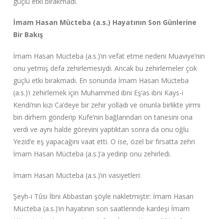
güçlü etki bırakmadı.
İmam Hasan Mücteba (a.s.) Hayatının Son Günlerine
Bir Bakış
İmam Hasan Mücteba (a.s.)’ın vefat etme nedeni Muaviye’nin
onu yetmiş defa zehirlemesiydi. Ancak bu zehirlemeler çok
güçlü etki bırakmadı. En sonunda İmam Hasan Mücteba
(a.s.)’ı zehirlemek için Muhammed ibni Eş’as ibni Kays-i
Kendi’nin kızı Ca’deye bir zehir yolladı ve onunla birlikte yirmi
bin dirhem gönderip Kufe’nin bağlarından on tanesini ona
verdi ve aynı halde görevini yaptıktan sonra da onu oğlu
Yezid’e eş yapacağını vaat etti. O ise, özel bir fırsatta zehri
İmam Hasan Mücteba (a.s.)’a yedirip onu zehirledi.
İmam Hasan Mücteba (a.s.)’ın vasiyetleri:
Şeyh-i Tûsi İbni Abbastan şöyle nakletmiştir: İmam Hasan
Mücteba (a.s.)’ın hayatının son saatlerinde kardeşi İmam