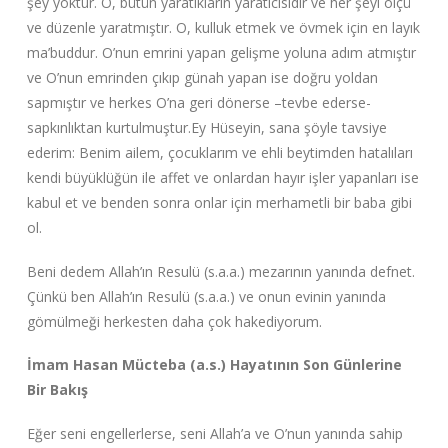
şey yoktur. O, bütün yaratıkların yaratıcısıdır ve her şeyi ölçü
ve düzenle yaratmıştır. O, kulluk etmek ve övmek için en layık
ma’buddur. O’nun emrini yapan gelişme yoluna adım atmıştır
ve O’nun emrinden çıkıp günah yapan ise doğru yoldan
sapmıştır ve herkes O’na geri dönerse –tevbe ederse-
sapkınlıktan kurtulmuştur.Ey Hüseyin, sana şöyle tavsiye
ederim: Benim ailem, çocuklarım ve ehli beytimden hatalıları
kendi büyüklüğün ile affet ve onlardan hayır işler yapanları ise
kabul et ve benden sonra onlar için merhametli bir baba gibi
ol.
Beni dedem Allah’ın Resulü (s.a.a.) mezarının yanında defnet.
Çünkü ben Allah’ın Resulü (s.a.a.) ve onun evinin yanında
gömülmeği herkesten daha çok hakediyorum.
İmam Hasan Mücteba (a.s.) Hayatının Son Günlerine
Bir Bakış
Eğer seni engellerlerse, seni Allah’a ve O’nun yanında sahip