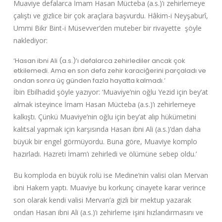
Muaviye defalarca İmam Hasan Mücteba (a.s.)’ı zehirlemeye
çalıştı ve gizlice bir çok araçlara başvurdu. Hâkim-i Neyşaburî,
Ummi Bikr Bint-i Müsevver’den muteber bir rivayette şöyle
naklediyor:
‘Hasan ibni Ali (a.s.)’ı defalarca zehirlediler ancak çok
etkilemedi. Ama en son defa zehir karaciğerini parçaladı ve
ondan sonra üç günden fazla hayatta kalmadı.’
İbin Ebilhadid şöyle yazıyor: ‘Muaviye’nin oğlu Yezid için bey’at
almak isteyince İmam Hasan Mücteba (a.s.)’ı zehirlemeye
kalkıştı. Çünkü Muaviye’nin oğlu için bey’at alıp hükümetini
kalıtsal yapmak için karşısında Hasan ibni Ali (a.s.)’dan daha
büyük bir engel görmüyordu. Buna göre, Muaviye komplo
hazırladı. Hazreti İmam’ı zehirledi ve ölümüne sebep oldu.’
Bu komploda en büyük rolü ise Medine’nin valisi olan Mervan
ibni Hakem yaptı. Muaviye bu korkunç cinayete karar verince
son olarak kendi valisi Mervan’a gizli bir mektup yazarak
ondan Hasan ibni Ali (a.s.)’ı zehirleme işini hızlandırmasını ve