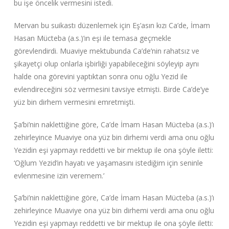
bu işe öncelik vermesini istedi.
Mervan bu suikastı düzenlemek için Eş’asın kızı Ca’de, İmam
Hasan Mücteba (a.s.)’ın eşi ile temasa geçmekle
görevlendirdi. Muaviye mektubunda Ca’de’nin rahatsız ve
şikayetçi olup onlarla işbirliği yapabileceğini söyleyip aynı
halde ona görevini yaptıktan sonra onu oğlu Yezid ile
evlendireceğini söz vermesini tavsiye etmişti. Birde Ca’de’ye
yüz bin dirhem vermesini emretmişti.
Şa’bi’nin naklettiğine göre, Ca’de İmam Hasan Mücteba (a.s.)’ı
zehirleyince Muaviye ona yüz bin dirhemi verdi ama onu oğlu
Yezidin eşi yapmayı reddetti ve bir mektup ile ona şöyle iletti:
‘Oğlum Yezid’in hayatı ve yaşamasını istediğim için seninle
evlenmesine izin veremem.’
Şa’bi’nin naklettiğine göre, Ca’de İmam Hasan Mücteba (a.s.)’ı
zehirleyince Muaviye ona yüz bin dirhemi verdi ama onu oğlu
Yezidin eşi yapmayı reddetti ve bir mektup ile ona şöyle iletti: