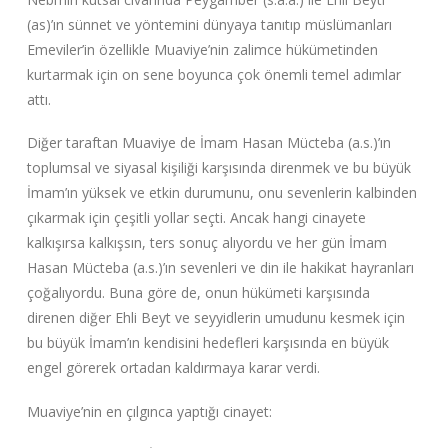
(as)’ın sünnet ve yöntemini dünyaya tanıtıp müslümanları
Emeviler’in özellikle Muaviye’nin zalimce hükümetinden
kurtarmak için on sene boyunca çok önemli temel adımlar
attı.
Diğer taraftan Muaviye de İmam Hasan Mücteba (a.s.)’ın
toplumsal ve siyasal kişiliği karşısında direnmek ve bu büyük
İmam’ın yüksek ve etkin durumunu, onu sevenlerin kalbinden
çıkarmak için çeşitli yollar seçti. Ancak hangi cinayete
kalkışırsa kalkışsın, ters sonuç alıyordu ve her gün İmam
Hasan Mücteba (a.s.)’ın sevenleri ve din ile hakikat hayranları
çoğalıyordu. Buna göre de, onun hükümeti karşısında
direnen diğer Ehli Beyt ve seyyidlerin umudunu kesmek için
bu büyük İmam’ın kendisini hedefleri karşısında en büyük
engel görerek ortadan kaldırmaya karar verdi.
Muaviye’nin en çılgınca yaptığı cinayet: