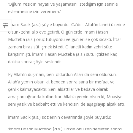
‘Oğlum Yezid’in hayatı ve yaşamasını istediğim için seninle
evlenmesine izin veremem.’
İmam Sadık (a.s.) şöyle buyurdu: ‘Ca’de –Allah’ın laneti üzerine
olsun- zehri alıp eve getirdi. O günlerde İmam Hasan
Mücteba (a.s.) oruç tutuyordu ve günler ise çok sıcaktı. İftar
zamanı biraz süt içmek istedi. O lanetli kadın zehri süte
karıştırmıştı. İmam Hasan Mücteba (a.s.) sütü içtikten kaç
dakika sonra şöyle seslendi:
Ey Allah’ın düşmanı, beni öldürdün Allah da seni öldürsün.
Allah’a yemin olsun ki, benden sonra sana bir mefaat ve
şenlik kalmayacaktır. Seni aldattılar ve bedava olarak
amaçları uğrunda kullandılar. Allah’a yemin olsun ki, Muaviye
seni yazık ve bedbaht etti ve kendisini de aşağılayıp alçak etti.
İmam Sadık (a.s.) sözlerinin devamında şöyle buyurdu:
‘İmam Hasan Mücteba (a.s.) Ca’de onu zehirledikten sonra