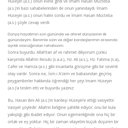
Hüseyin (a.s.) onun evine girdi ve İmam Hasan Mücteba
(a.s.)’ın bazı sahabelerinden de onun yanındaydı. İmam
Hüseyin (a.s.) onun halini sordu ve İmam Hasan Mücteba
(a.s.) şöyle cevap verdi:
Dünya hayatımın son gününde ve ahiret dünyasının ilk
günündeyim. Benimle sizin ve diğer kardeşlerimin arasında
ayrılık olacağından rahatsızım.
Sonra buyurdu: Allah’tan af ve rahmet diliyorum çünkü
karşımda Allah’ın Resulü (s.a.a.), Hz. Ali (a.s.), Hz. Fatıma (s.a),
Cafer ve Hamza (a.s.) gibi insanlarla görüşme gibi bir sevimli
olay vardır. Sonra ise, İsm-i A’zem ve babasından geçmiş
peygamberler hakkında öğrendiği her şeyi İmam Hüseyin
(a.s.)’a teslim etti ve buyurdu yazınız:
Bu, Hasan ibni Ali (a.s.)’ın kardeşi Hüseyin’e ettiği vasiyettir.
Vasiyet şöyledir: Allah’ın birliğine şahitlik ediyor; onu bir kula
yakıştığı gibi ibadet ediyor. Onun egemenliğinde ona hiç bir
ortak ve eş yoktur. Hiç bir zaman vilayetini küçük düşüren bir