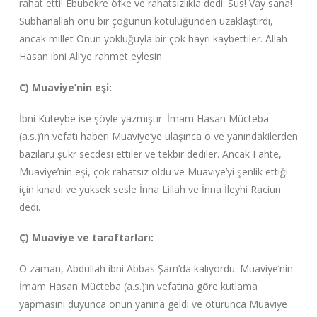
rahat etti! Ebubekre öfke ve rahatsızlıkla dedi: Sus! Vay sana!
Subhanallah onu bir çoğunun kötülüğünden uzaklaştırdı,
ancak millet Onun yokluğuyla bir çok hayrı kaybettiler. Allah
Hasan ibni Ali’ye rahmet eylesin.
C) Muaviye’nin eşi:
İbni Kuteybe ise şöyle yazmıştır: İmam Hasan Mücteba
(a.s.)’ın vefatı haberi Muaviye’ye ulaşınca o ve yanındakilerden
bazılaru şükr secdesi ettiler ve tekbir dediler. Ancak Fahte,
Muaviye’nin eşi, çok rahatsız oldu ve Muaviye’yi şenlik ettiği
için kınadı ve yüksek sesle İnna Lillah ve İnna İleyhi Raciun
dedi.
Ç) Muaviye ve taraftarları:
O zaman, Abdullah ibni Abbas Şam’da kalıyordu. Muaviye’nin
İmam Hasan Mücteba (a.s.)’ın vefatına göre kutlama
yapmasını duyunca onun yanına geldi ve oturunca Muaviye