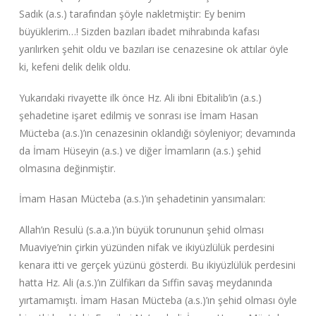
Sadık (a.s.) tarafından şöyle nakletmiştir: Ey benim
büyüklerim…! Sizden bazıları ibadet mihrabında kafası
yarılırken şehit oldu ve bazıları ise cenazesine ok attılar öyle
ki, kefeni delik delik oldu.
Yukarıdaki rivayette ilk önce Hz. Ali ibni Ebitalib’in (a.s.)
şehadetine işaret edilmiş ve sonrası ise İmam Hasan
Mücteba (a.s.)’ın cenazesinin oklandığı söyleniyor; devamında
da İmam Hüseyin (a.s.) ve diğer İmamların (a.s.) şehid
olmasına değinmiştir.
İmam Hasan Mücteba (a.s.)’ın şehadetinin yansımaları:
Allah’ın Resulü (s.a.a.)’ın büyük torununun şehid olması
Muaviye’nin çirkin yüzünden nifak ve ikiyüzlülük perdesini
kenara itti ve gerçek yüzünü gösterdi. Bu ikiyüzlülük perdesini
hatta Hz. Ali (a.s.)’ın Zülfikarı da Sıffin savaş meydanında
yırtamamıştı. İmam Hasan Mücteba (a.s.)’ın şehid olması öyle