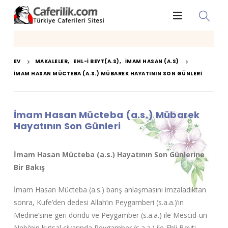
EV
MAKALELER
,
EHL-I BEYT(A.S)
,
İMAM HASAN (A.S)
İMAM HASAN MÜCTEBA (A.S.) MÜBAREK HAYATININ SON GÜNLERI
İmam Hasan Mücteba (a.s.) Mübarek
Hayatının Son Günleri
İmam Hasan Mücteba (a.s.) Hayatının Son Günlerine
Bir Bakış
İmam Hasan Mücteba (a.s.) barış anlaşmasını imzaladıktan
sonra, Kufe’den dedesi Allah’ın Peygamberi (s.a.a.)’ın
Medine’sine geri döndü ve Peygamber (s.a.a.) ile Mescid-un
Nebi’nin kutsal civarında Peygamber (s.a.a.) ile Ehli Beyti