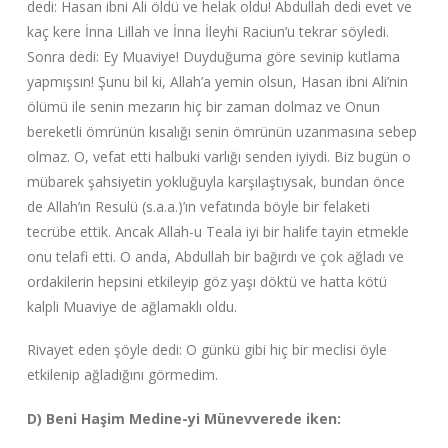
dedi: Hasan ibni Ali öldü ve helak oldu! Abdullah dedi evet ve
kaç kere İnna Lillah ve İnna İleyhi Raciun’u tekrar söyledi.
Sonra dedi: Ey Muaviye! Duyduğuma göre sevinip kutlama
yapmışsın! Şunu bil ki, Allah’a yemin olsun, Hasan ibni Ali’nin
ölümü ile senin mezarın hiç bir zaman dolmaz ve Onun
bereketli ömrünün kısalığı senin ömrünün uzanmasına sebep
olmaz. O, vefat etti halbuki varlığı senden iyiydi. Biz bugün o
mübarek şahsiyetin yokluğuyla karşılaştıysak, bundan önce
de Allah’ın Resulü (s.a.a.)’ın vefatında böyle bir felaketi
tecrübe ettik. Ancak Allah-u Teala iyi bir halife tayin etmekle
onu telafi etti. O anda, Abdullah bir bağırdı ve çok ağladı ve
ordakilerin hepsini etkileyip göz yaşı döktü ve hatta kötü
kalpli Muaviye de ağlamaklı oldu.
Rivayet eden şöyle dedi: O günkü gibi hiç bir meclisi öyle
etkilenip ağladığını görmedim.
D) Beni Haşim Medine-yi Münevverede iken: