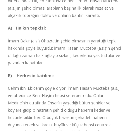
bir etki bıraktı ki, Emr ibni Na’ce dedi: İmam Hasan Mücteba
(a.s.)’ın şehid olması arapların başına ilk olarak rezalet ve
alçaklık toprağını döktü ve onların bahtını kararttı.
A) Halkın tepkisi:
İmam Bakır (a.s.) Ohazretin şehid olmasının yarattığı tepki
hakkında şöyle buyurdu: İmam Hasan Mücteba (a.s.)’ın şehid
olduğu zaman halk ağlayıp sızladı, kederlenip yas tuttular ve
pazarları kapattılar.
B) Herkesin katılımı:
Cehm ibni Ebicehm şöyle diyor: İmam Hasan Mücteba (a.s.)
vefat edince Beni Haşim hepsi seferber oldu. Onlar
Medine’nin etrafında Ensar’ın yaşadığı bütün şehirler ve
köylere gidip o hazretin şehid olduğu haberini keder ve
hüzünle bildirdiler. O büyük hazretin şehadeti haberini
duyunca erkek ve kadın, büyük ve küçük hepsi cenazesi