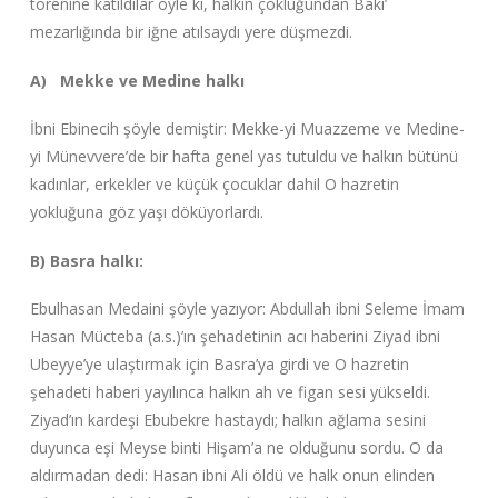
törenine katıldılar öyle ki, halkın çokluğundan Baki’
mezarlığında bir iğne atılsaydı yere düşmezdi.
A) Mekke ve Medine halkı
İbni Ebinecih şöyle demiştir: Mekke-yi Muazzeme ve Medine-
yi Münevvere’de bir hafta genel yas tutuldu ve halkın bütünü
kadınlar, erkekler ve küçük çocuklar dahil O hazretin
yokluğuna göz yaşı döküyorlardı.
B) Basra halkı:
Ebulhasan Medaini şöyle yazıyor: Abdullah ibni Seleme İmam
Hasan Mücteba (a.s.)’ın şehadetinin acı haberini Ziyad ibni
Ubeyye’ye ulaştırmak için Basra’ya girdi ve O hazretin
şehadeti haberi yayılınca halkın ah ve figan sesi yükseldi.
Ziyad’ın kardeşi Ebubekre hastaydı; halkın ağlama sesini
duyunca eşi Meyse binti Hişam’a ne olduğunu sordu. O da
aldırmadan dedi: Hasan ibni Ali öldü ve halk onun elinden