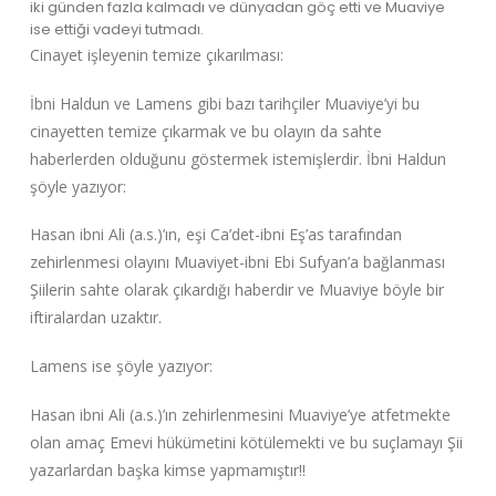
iki günden fazla kalmadı ve dünyadan göç etti ve Muaviye
ise ettiği vadeyi tutmadı.
Cinayet işleyenin temize çıkarılması:
İbni Haldun ve Lamens gibi bazı tarihçiler Muaviye’yi bu
cinayetten temize çıkarmak ve bu olayın da sahte
haberlerden olduğunu göstermek istemişlerdir. İbni Haldun
şöyle yazıyor:
Hasan ibni Ali (a.s.)’ın, eşi Ca’det-ibni Eş’as tarafından
zehirlenmesi olayını Muaviyet-ibni Ebi Sufyan’a bağlanması
Şiilerin sahte olarak çıkardığı haberdir ve Muaviye böyle bir
iftiralardan uzaktır.
Lamens ise şöyle yazıyor:
Hasan ibni Ali (a.s.)’ın zehirlenmesini Muaviye’ye atfetmekte
olan amaç Emevi hükümetini kötülemekti ve bu suçlamayı Şii
yazarlardan başka kimse yapmamıştır!!