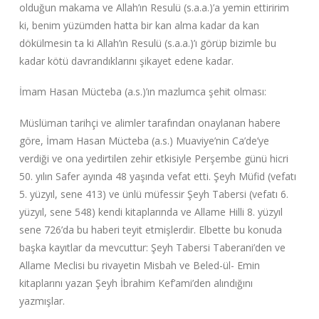
olduğun makama ve Allah’ın Resulü (s.a.a.)’a yemin ettiririm
ki, benim yüzümden hatta bir kan alma kadar da kan
dökülmesin ta ki Allah’ın Resulü (s.a.a.)’ı görüp bizimle bu
kadar kötü davrandıklarını şikayet edene kadar.
İmam Hasan Mücteba (a.s.)’ın mazlumca şehit olması:
Müslüman tarihçi ve alimler tarafından onaylanan habere
göre, İmam Hasan Mücteba (a.s.) Muaviye’nin Ca’de’ye
verdiği ve ona yedirtilen zehir etkisiyle Perşembe günü hicri
50. yılın Safer ayında 48 yaşında vefat etti. Şeyh Müfid (vefatı
5. yüzyıl, sene 413) ve ünlü müfessir Şeyh Tabersi (vefatı 6.
yüzyıl, sene 548) kendi kitaplarında ve Allame Hilli 8. yüzyıl
sene 726’da bu haberi teyit etmişlerdir. Elbette bu konuda
başka kayıtlar da mevcuttur: Şeyh Tabersi Taberani’den ve
Allame Meclisi bu rivayetin Misbah ve Beled-ül- Emin
kitaplarını yazan Şeyh İbrahim Kef’ami’den alındığını
yazmışlar.