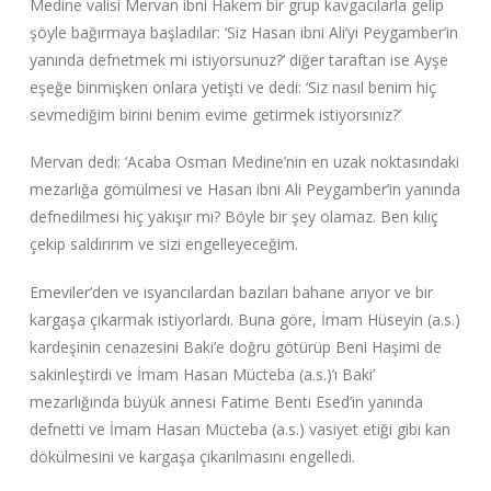
Medine valisi Mervan ibni Hakem bir grup kavgacılarla gelip
şöyle bağırmaya başladılar: ‘Siz Hasan ibni Ali’yi Peygamber’in
yanında defnetmek mi istiyorsunuz?’ diğer taraftan ise Ayşe
eşeğe binmişken onlara yetişti ve dedi: ‘Siz nasıl benim hiç
sevmediğim birini benim evime getirmek istiyorsınız?’
Mervan dedi: ‘Acaba Osman Medine’nin en uzak noktasındaki
mezarlığa gömülmesi ve Hasan ibni Ali Peygamber’in yanında
defnedilmesi hiç yakışır mı? Böyle bir şey olamaz. Ben kılıç
çekip saldırırım ve sizi engelleyeceğim.
Emeviler’den ve isyancılardan bazıları bahane arıyor ve bir
kargaşa çıkarmak istiyorlardı. Buna göre, İmam Hüseyin (a.s.)
kardeşinin cenazesini Baki’e doğru götürüp Beni Haşimi de
sakinleştirdi ve İmam Hasan Mücteba (a.s.)’ı Baki’
mezarlığında büyük annesi Fatime Benti Esed’in yanında
defnetti ve İmam Hasan Mücteba (a.s.) vasiyet etiği gibi kan
dökülmesini ve kargaşa çıkarılmasını engelledi.