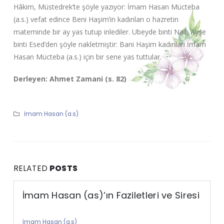
Hâkim, Müstedrek’te şöyle yazıyor: İmam Hasan Mücteba
(a.s.) vefat edince Beni Haşim’in kadınları o hazretin
mateminde bir ay yas tutup inlediler. Ubeyde binti Nail, Ayşe
binti Esed’den şöyle nakletmiştir: Bani Haşim kadınları İmam
Hasan Mücteba (a.s.) için bir sene yas tuttular.
Derleyen: Ahmet Zamani (s. 82)
İmam Hasan (a.s)
RELATED
POSTS
İmam Hasan (as)’ın Faziletleri ve Siresi
İmam Hasan (a.s)