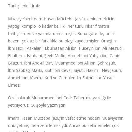
Tarihçilerin itirafı:
Muaviye’nin İmam Hasan Mücteba (a.s.)’ı zehirlemek için
yaptığı komplo o kadar belli ki, her türlü inkar fırsatını
tarihçilerden ve yazarlardan almıştır. Buna göre de, onlar
bazen çok az bir farklılıkla bu olayı kaydetmişler. Örneğin:
İbni Hicr-i Askalanî, Ebulhasan Ali ibni Hüseyin ibni Ali Mes’udi,
Ebulferec Isfahani, Şeyh Müfid, Ahmet ibni Yahya ibni Cabir
Bilazuri, İbni Abd-ul Birr, Muammed ibni Ali ibni Şehraşub,
İbni Sabbağ Maliki, Sibti ibni Cevzi, Siyuti, Hakim-i Neyşaburi,
Ahmet ibni A’sem-i Kufi ve Cemaleddin Ebilhüccac Yusuf
Elmezi.
Özet olarak Muhammed ibni Cerir Taberi’nin yazdığı ile
yetiniyoruz. O, şöyle yazmıştır:
İmam Hasan Mücteba (a.s.)’ın vefat etme nedeni Muaviye’nin
onu yetmiş defa zehirlemesiydi. Ancak bu zehirlemeler çok