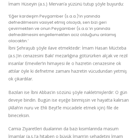
İmam Hüseyin (a.s.) Mervan’a yüzünü tutup şöyle buyurdu:
‘Eğer kardeşim Peygamber (s.a.a.)’ın yanında
defnedilmesini vasiyet etmiş olsaydı, sen bizi geri
çevirmekten ve onun Peygamber (s.a.a.’ın yanında
defnedilmesini engellemekten aciz olduğunu anlamış
olacaktın.’
İbni Şehraşub şöyle ilave etmektedir: İmam Hasan Mücteba
(a.s.)’ın cenazesini Baki’ mezarlığına götürürken alçak ve rezil
insanlar Emeviler’in himayesi ile o hazretin cenazesine ok
attılar öyle ki defnetme zamanı hazretin vücudundan yetmiş
ok çıkardılar.
Bazıları ise İbni Abbas’ın sözünü şöyle nakletmişlerdir: O gün
deveye bindin. Bugün ise eşeğe binmişsin ve hayatta kalırsan
(Allah’ın nuru ve Ehli Beyt’le mücadele etmek için) file de
bineceksin.
Camia Ziyaretleri dualarının da bazı kısımlarında masum
İmamlar (a.s.)’a hitaben o büyük İmam’ın şehadetini İmam