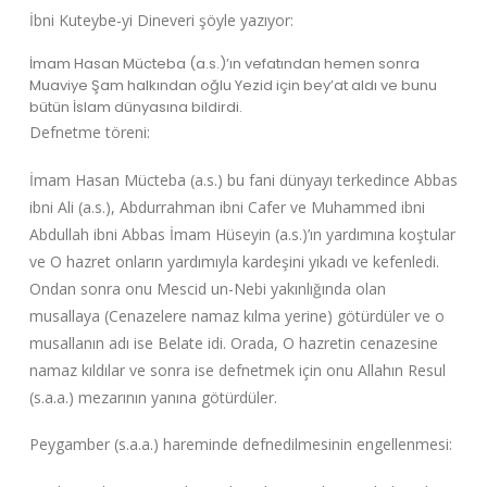
İbni Kuteybe-yi Dineveri şöyle yazıyor:
İmam Hasan Mücteba (a.s.)’ın vefatından hemen sonra
Muaviye Şam halkından oğlu Yezid için bey’at aldı ve bunu
bütün İslam dünyasına bildirdi.
Defnetme töreni:
İmam Hasan Mücteba (a.s.) bu fani dünyayı terkedince Abbas
ibni Ali (a.s.), Abdurrahman ibni Cafer ve Muhammed ibni
Abdullah ibni Abbas İmam Hüseyin (a.s.)’ın yardımına koştular
ve O hazret onların yardımıyla kardeşini yıkadı ve kefenledi.
Ondan sonra onu Mescid un-Nebi yakınlığında olan
musallaya (Cenazelere namaz kılma yerine) götürdüler ve o
musallanın adı ise Belate idi. Orada, O hazretin cenazesine
namaz kıldılar ve sonra ise defnetmek için onu Allahın Resul
(s.a.a.) mezarının yanına götürdüler.
Peygamber (s.a.a.) hareminde defnedilmesinin engellenmesi: