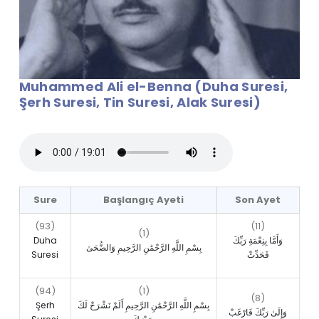
Muhammed Ali el-Benna (Duha Suresi,
Şerh Suresi, Tin Suresi, Alak Suresi)
Sure
Başlangıç Ayeti
Son Ayet
(93)
(11)
(1)
Duha
وَأَمَّا بِنِعْمَةِ رَبِّكَ
بِسْمِ اللَّهِ الرَّحْمَٰنِ الرَّحِيمِ وَالضُّحَىٰ
Suresi
فَحَدِّثْ
(94)
(1)
(8)
Şerh
بِسْمِ اللَّهِ الرَّحْمَٰنِ الرَّحِيمِ أَلَمْ نَشْرَحْ لَكَ
وَإِلَىٰ رَبِّكَ فَارْغَبْ