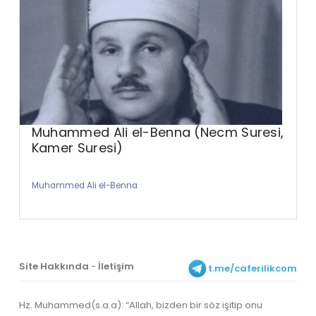
Muhammed Ali el-Benna (Necm Suresi,
Kamer Suresi)
Muhammed Ali el-Benna
Site Hakkında
-
İletişim
t.me/caferilikcom
Hz. Muhammed(s.a.a): “Allah, bizden bir söz işitip onu