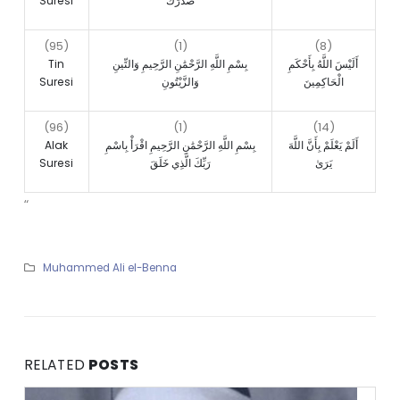
Suresi
صَدْرَكَ
(95)
(1)
(8)
Tin
بِسْمِ اللَّهِ الرَّحْمَٰنِ الرَّحِيمِ وَالتِّينِ
أَلَيْسَ اللَّهُ بِأَحْكَمِ
Suresi
وَالزَّيْتُونِ
الْحَاكِمِينَ
(96)
(1)
(14)
Alak
بِسْمِ اللَّهِ الرَّحْمَٰنِ الرَّحِيمِ اقْرَأْ بِاسْمِ
أَلَمْ يَعْلَمْ بِأَنَّ اللَّهَ
Suresi
رَبِّكَ الَّذِي خَلَقَ
يَرَىٰ
“
Muhammed Ali el-Benna
RELATED
POSTS