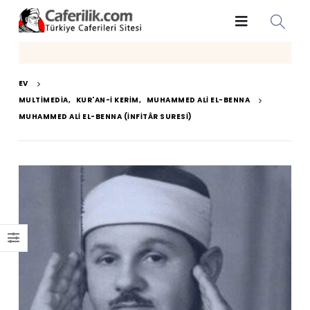
EV
MULTIMEDIA
,
KUR'AN-I KERIM
,
MUHAMMED ALI EL-BENNA
MUHAMMED ALI EL-BENNA (İNFITÂR SURESI)