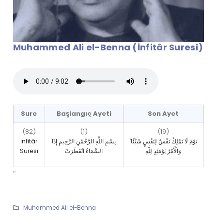
Muhammed Ali el-Benna (İnfitâr Suresi)
Sure
Başlangıç Ayeti
Son Ayet
(82)
(1)
(19)
İnfitâr
بِسْمِ اللَّهِ الرَّحْمَٰنِ الرَّحِيمِ إِذَا
يَوْمَ لَا تَمْلِكُ نَفْسٌ لِنَفْسٍ شَيْئًا ۖ
Suresi
السَّمَاءُ انْفَطَرَتْ
وَالْأَمْرُ يَوْمَئِذٍ لِلَّهِ
“
Muhammed Ali el-Benna