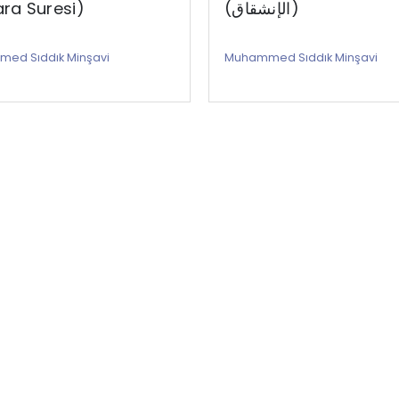
ra Suresi)
(الإنشقاق)
ed Sıddık Minşavi
Muhammed Sıddık Minşavi