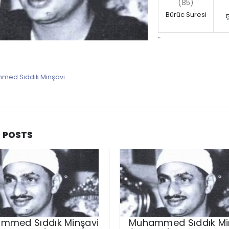
(85)
Bürûc Suresi
ِ
“
ed Sıddık Minşavi
D
POSTS
mmed Sıddık Minşavi
Muhammed Sıddık Mi