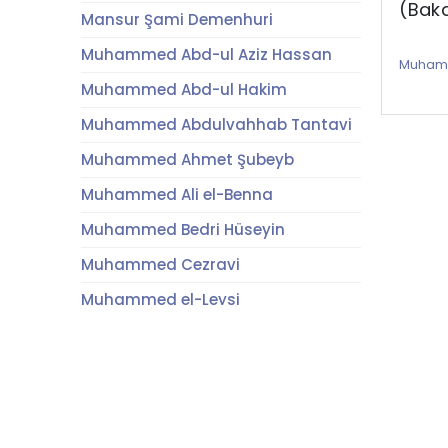
(Baka
Mansur Şami Demenhuri
Muhammed Abd-ul Aziz Hassan
Muhamm
Muhammed Abd-ul Hakim
Muhammed Abdulvahhab Tantavi
Muhammed Ahmet Şubeyb
Muhammed Ali el-Benna
Muhammed Bedri Hüseyin
Muhammed Cezravi
Muhammed el-Leysi
Muhammed es-Seyfi
Muhammed Rıfat
Muhammed Sıddık Minşavi
Muhammed Umran