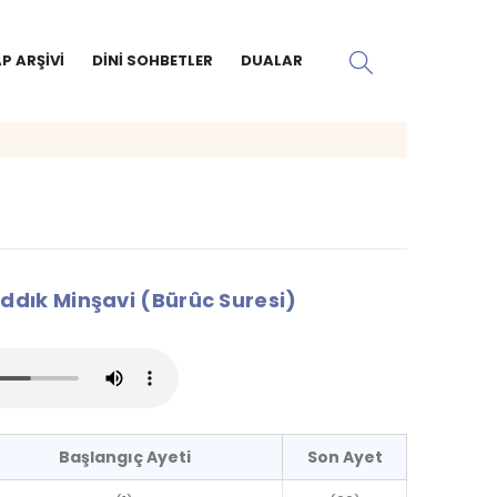
P ARŞIVI
DINI SOHBETLER
DUALAR
dık Minşavi (Bürûc Suresi)
Başlangıç Ayeti
Son Ayet