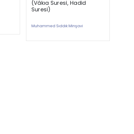
(Vâkıa Suresi, Hadid
(Bak
Suresi)
Muham
Muhammed Sıddık Minşavi