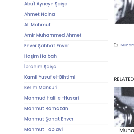
Abu'l Ayneyn Şaişa
Ahmet Naina
Ali Mahmut
Amir Muhammed Ahmet
Enver Şahhat Enver
Muhamm
Haşim Haibah
İbrahim Şaişa
Kamil Yusuf el-Bihtimi
RELATE
Kerim Mansuri
Mahmud Halil el-Husari
Mahmut Ramazan
Mahmut Şahat Enver
Mahmut Tablavi
Muha