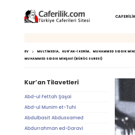
CAFERILI
EV
MULTIMEDIA
,
KUR'AN-I KERIM
,
MUHAMMED SIDDIK MIN
MUHAMMED SIDDIK MINŞAVI (BÜRÛC SURESI)
Kur’an Tilavetleri
Abd-ul Fettah Şaşai
Abd-ul Munim et-Tuhi
Abdulbasit Abdussamed
Abdurrahman ed-Daravi