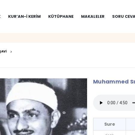
K
KUR’AN-I KERIM
KÜTÜPHANE
MAKALELER
SORU CEVA
ŞAVI
Muhammed Sıd
Sure