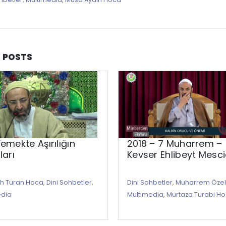
D
POSTS
emekte Aşırılığın
2018 – 7 Muharrem –
ları
Kevser Ehlibeyt Mesci
ah Turan Hoca
,
Dini Sohbetler
,
Dini Sohbetler
,
Muharrem Özel
edia
Multimedia
,
Murtaza Turabi H