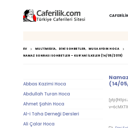
CAFERILI
EV
MULTIMEDIA
,
DINI SOHBETLER
,
MUSA AYDIN HOCA
NAMAZ SONRASI SOHBETLER – KUR’ANI İLKELER (14/05/2019)
Namaz 
(14/05
Abbas Kazimi Hoca
Abdullah Turan Hoca
[ytp]http
Ahmet Şahin Hoca
v=6cMXTl
Al-i Taha Derneği Dersleri
Ali Çalar Hoca
Dini So