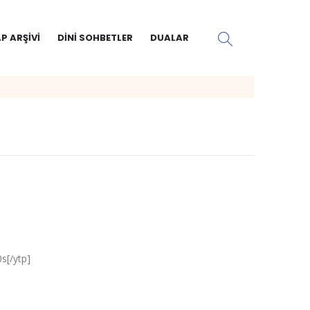
P ARŞIVI
DINI SOHBETLER
DUALAR
[/ytp]