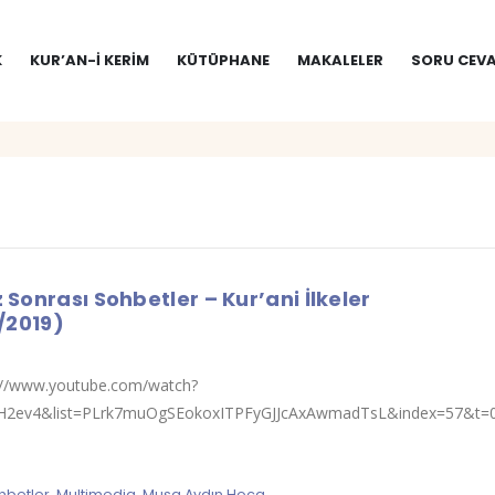
K
KUR’AN-I KERIM
KÜTÜPHANE
MAKALELER
SORU CEVA
Sonrası Sohbetler – Kur’ani İlkeler
/2019)
s://www.youtube.com/watch?
H2ev4&list=PLrk7muOgSEokoxITPFyGJJcAxAwmadTsL&index=57&t=0s
hbetler
,
Multimedia
,
Musa Aydın Hoca