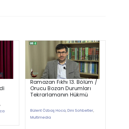
Ramazan Fıkhı 13. Bölüm /
O’na
di
Orucu Bozan Durumları
İnsa
Tekrarlamanın Hükmü
,
Dini S
Bülent Özbaş Hoca
,
Dini Sohbetler
,
oca
Multi
Multimedia