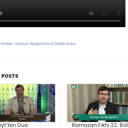
hbetler
,
Hüseyin Alagöz Hoca
,
Multimedia
D
POSTS
eyt’ten Dua
Ramazan Fıkhı 22. Bö