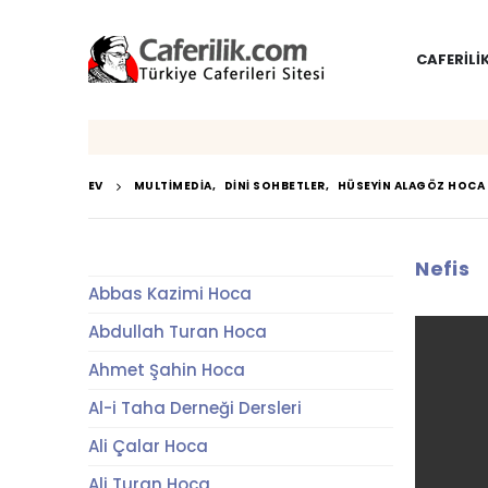
CAFERILI
EV
MULTIMEDIA
,
DINI SOHBETLER
,
HÜSEYIN ALAGÖZ HOCA
Nefis
Abbas Kazimi Hoca
Abdullah Turan Hoca
Ahmet Şahin Hoca
Al-i Taha Derneği Dersleri
Ali Çalar Hoca
Ali Turan Hoca