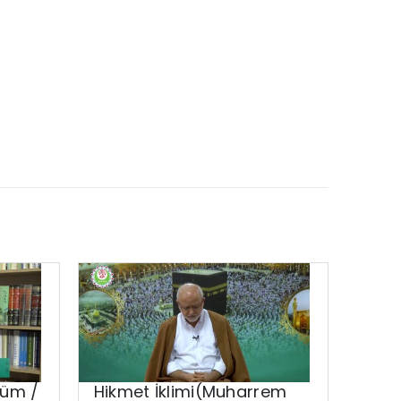
lüm /
Hikmet İklimi(Muharrem
Nama