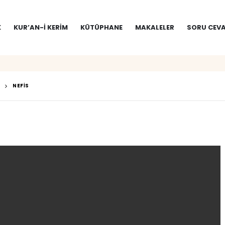
K
KUR’AN-I KERIM
KÜTÜPHANE
MAKALELER
SORU CEVA
NEFIS