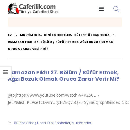
EV
MULTIMEDIA
,
DINI SOHBETLER
,
BÜLENT ÖZBAŞ HOCA
RAMAZAN FIKHI 27. BÖLÜM / KÜFÜR ETMEK, AĞZI BOZUK OLMAK
ORUCA ZARAR VERIR MI?
Ramazan Fıkhı 27. Bölüm / Küfür Etmek,
Ağzı Bozuk Olmak Oruca Zarar Verir Mi?
[ytp]https://www.youtube.com/watch?v=KZ50L_-
JeLY&list=PL9se1cDvnYUgcHZkQv5Q70rSyEa6Qrspn&index=5&t=
Bülent Özbaş Hoca
,
Dini Sohbetler
,
Multimedia