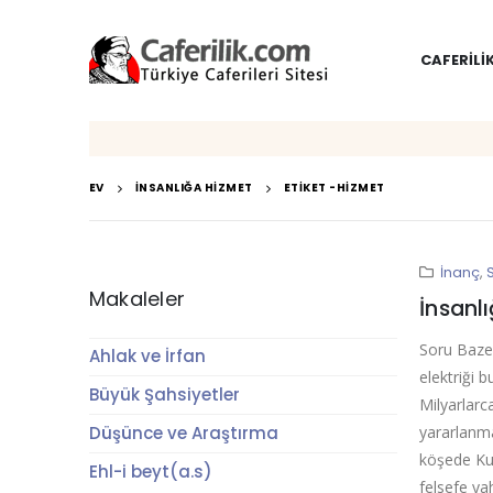
CAFERILI
EV
İNSANLIĞA HIZMET
ETIKET -
HIZMET
İnanç
,
Makaleler
İnsanl
Soru Bazen
Ahlak ve İrfan
elektriği 
Büyük Şahsiyetler
Milyarlarc
Düşünce ve Araştırma
yararlanma
köşede Kur
Ehl-i beyt(a.s)
felsefe ya