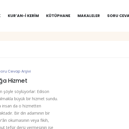
K
KUR’AN-I KERIM
KÜTÜPHANE
MAKALELER
SORU CEVA
Soru Cevap Arşivi
ığa Hizmet
 şöyle söylüyorlar: Edison
bulmakla büyük bir hizmet sundu.
a insan da o hizmetten
ktadır. Bir din adamının bir
’ân okumasının veya fıkıh,
hut tefsir dersi vermesinin ise