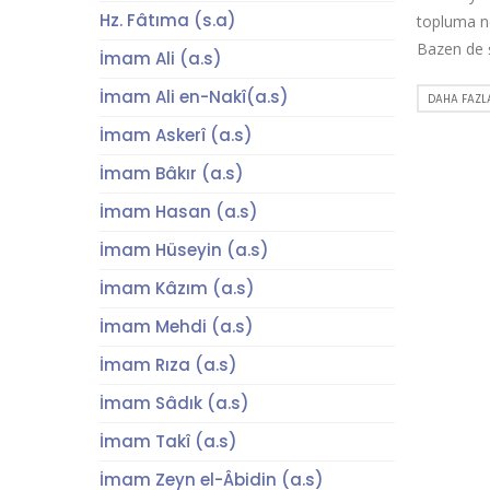
Hz. Fâtıma (s.a)
topluma ne 
Bazen de ş
İmam Ali (a.s)
İmam Ali en-Nakî(a.s)
DAHA FAZLA
İmam Askerî (a.s)
İmam Bâkır (a.s)
İmam Hasan (a.s)
İmam Hüseyin (a.s)
İmam Kâzım (a.s)
İmam Mehdi (a.s)
İmam Rıza (a.s)
İmam Sâdık (a.s)
İmam Takî (a.s)
İmam Zeyn el-Âbidin (a.s)