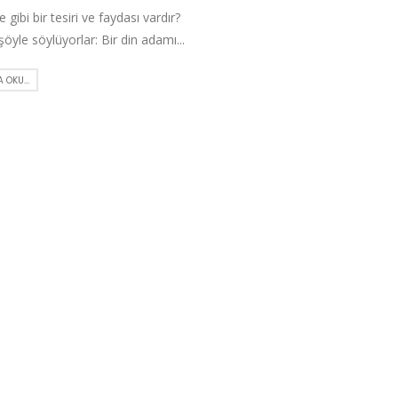
gibi bir tesiri ve faydası vardır?
öyle söylüyorlar: Bir din adamı...
 OKU...