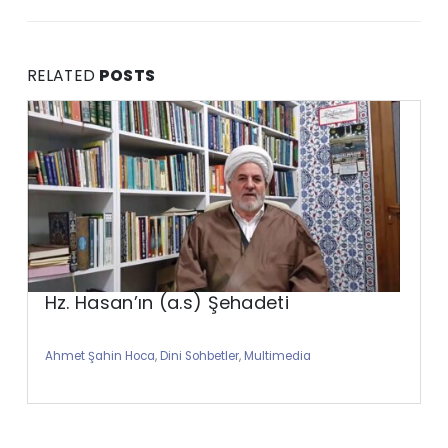
RELATED
POSTS
Hz. Hasan’ın (a.s) Şehadeti
Ahmet Şahin Hoca
,
Dini Sohbetler
,
Multimedia