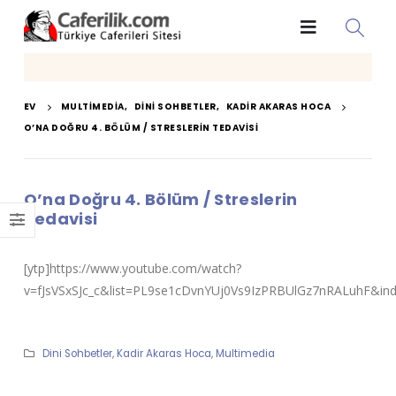
EV
MULTIMEDIA
,
DINI SOHBETLER
,
KADIR AKARAS HOCA
O’NA DOĞRU 4. BÖLÜM / STRESLERIN TEDAVISI
O’na Doğru 4. Bölüm / Streslerin
Tedavisi
[ytp]https://www.youtube.com/watch?
v=fJsVSxSJc_c&list=PL9se1cDvnYUj0Vs9IzPRBUlGz7nRALuhF&ind
Dini Sohbetler
,
Kadir Akaras Hoca
,
Multimedia