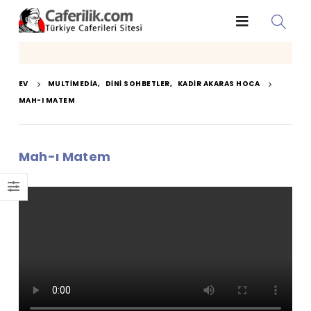
EV
MULTIMEDIA
,
DINI SOHBETLER
,
KADIR AKARAS HOCA
MAH-I MATEM
Mah-ı Matem