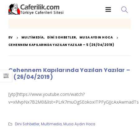
EV
MULTIMEDIA
,
DINI SOHBETLER
,
MUSA AYDIN HOCA
CEHENNEM KAPILARINDA YAZILAN YAZILAR – 5 (26/04/2019)
Cehennem Kapılarında Yazılan Yazılar –
5 (26/04/2019)
[ytp]https://www.youtube.com/watch?
v=xMvpNx7B2M0&list=PLrk7muOgSEokoxITPFyGJJcAxAwmadTsL
Dini Sohbetler
,
Multimedia
,
Musa Aydın Hoca