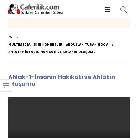
EV
MULTIMEDIA
,
DINI SOHBETLER
,
ABDULLAH TURAN HOCA
AHLAK-1-İNSANIN HAKIKATI VE AHLAKIN OLUŞUMU
Ahlak-1-İnsanın Hakikati ve Ahlakın
Oluşumu