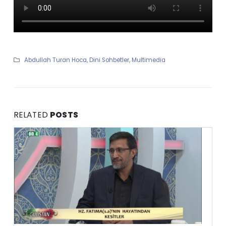
Abdullah Turan Hoca
,
Dini Sohbetler
,
Multimedia
RELATED
POSTS