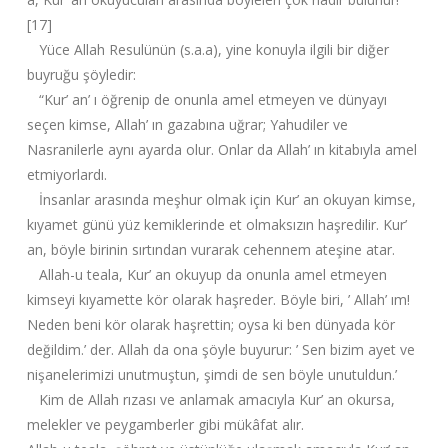
[17]
Yüce Allah Resulünün (s.a.a), yine konuyla ilgili bir diğer
buyruğu şöyledir:
“Kur’ an’ ı öğrenip de onunla amel etmeyen ve dünyayı
seçen kimse, Allah’ ın gazabına uğrar; Yahudiler ve
Nasranilerle aynı ayarda olur. Onlar da Allah’ ın kitabıyla amel
etmiyorlardı.
İnsanlar arasında meşhur olmak için Kur’ an okuyan kimse,
kıyamet günü yüz kemiklerinde et olmaksızın haşredilir. Kur’
an, böyle birinin sırtından vurarak cehennem ateşine atar.
Allah-u teala, Kur’ an okuyup da onunla amel etmeyen
kimseyi kıyamette kör olarak haşreder. Böyle biri, ’ Allah’ ım!
Neden beni kör olarak haşrettin; oysa ki ben dünyada kör
değildim.’ der. Allah da ona şöyle buyurur: ’ Sen bizim ayet ve
nişanelerimizi unutmuştun, şimdi de sen böyle unutuldun.’
Kim de Allah rızası ve anlamak amacıyla Kur’ an okursa,
melekler ve peygamberler gibi mükâfat alır.