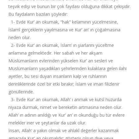
teşvik edişi ve bunun bir çok faydası olduğuna dikkat çekişidir.
Bu faydaların bazıları şöyledir:
1- Evde Kur’ an okumak, “hak” kelamının yücelmesine,
İslamî gerçeklerin yayılmasına ve Kur’ an’ ın çoğalmasına
neden olur.
2- Evde Kur’ an okumak, İslam’ ın şiarlarını yüceltme
anlamına gelmektedir. Her sabah ve her akşam
Müslümanların evlerinden yükselen Kur’ an sesleri ve
Müslümanların yaşadıkları şehirlerinden kulaklara gelen ilahi
ayetler, bu sesi duyan insanların kalp ve ruhlarının
derinliklerinde özel bir etki bırakır; İslam ve iman filizlenir
gönüllerinde.
3- Evde Kur’ an okumak, Allah’ ı anmak ve kutsî huzurda
niyaza durmak, nimet ve bereketin artmasına neden olur.
Allah’ ın adının anıldığı ve Kur’ an’ ın okunduğu bu tür evlere
melekler iner ve şeytanlar da uzak olur.
İnsan, Allah’ a yakın olmak ve ahlakî değerler kazanmak
amacıyla Kur’ an okumalıdır; gösteriş olsun diye veya