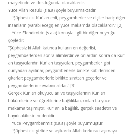
maiyetinde ve dostluğunda olacaklardır.
Yüce Allah Resulü (s.a.a) şöyle buyurmaktadır:
“Şüphesiz ki Kur’ an ehli, peygamberler ve elçiler hariç diğer
insanların (varabileceği) en yüce makamda olacaklardır.” [2]
Yüce Efendimizin (s.a.a) konuyla ilgili bir diğer buyruğu
şöyledir:
“Şüphesiz ki Allah katında kulların en değerlisi,
peygamberlerden sonra alimlerdir ve onlardan sonra da Kur’
an taşıyıcılarıdır. Kur’ an taşıyıcıları, peygamberler gibi
dünyadan ayrılırlar; peygamberlerle birlikte kabirlerinden
çıkarlar; peygamberlerle birlikte sırattan geçerler ve
peygamberlerin sevabını alırlar.” [3]
Gerçek Kur’ an okuyucuları ve taşıyıcılarının Kur’ an
hükümlerine ve öğretilerine bağlılıkları, onları bu yüce
makama taşımıştır. Kur’ an’ a bağlılık, gerçek saadetin ve
hayırlı akibetin nedenidir.
Yüce Peygamberimiz (s.a.a) şöyle buyurmuştur:
“Şüphesiz ki gizlide ve aşikarda Allah korkusu taşımaya