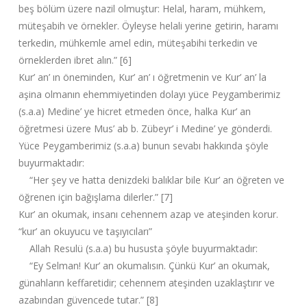
beş bölüm üzere nazil olmuştur: Helal, haram, mühkem,
müteşabih ve örnekler. Öyleyse helali yerine getirin, haramı
terkedin, mühkemle amel edin, müteşabihi terkedin ve
örneklerden ibret alın.” [6]
Kur’ an’ ın öneminden, Kur’ an’ ı öğretmenin ve Kur’ an’ la
aşina olmanın ehemmiyetinden dolayı yüce Peygamberimiz
(s.a.a) Medine’ ye hicret etmeden önce, halka Kur’ an
öğretmesi üzere Mus’ ab b. Zübeyr’ i Medine’ ye gönderdi.
Yüce Peygamberimiz (s.a.a) bunun sevabı hakkında şöyle
buyurmaktadır:
“Her şey ve hatta denizdeki balıklar bile Kur’ an öğreten ve
öğrenen için bağışlama dilerler.” [7]
Kur’ an okumak, insanı cehennem azap ve ateşinden korur.
“kur’ an okuyucu ve taşıyıcıları”
Allah Resulü (s.a.a) bu hususta şöyle buyurmaktadır:
“Ey Selman! Kur’ an okumalısın. Çünkü Kur’ an okumak,
günahların keffaretidir; cehennem ateşinden uzaklaştırır ve
azabından güvencede tutar.” [8]