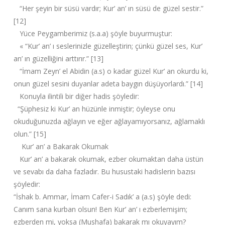
“Her şeyin bir süsü vardır; Kur’ an’ ın süsü de güzel sestir.”
[12]
Yüce Peygamberimiz (s.a.a) şöyle buyurmuştur:
« “Kur’ an’ ı seslerinizle güzelleştirin; çünkü güzel ses, Kur’
an’ ın güzelliğini arttırır.” [13]
“İmam Zeyn’ el Abidin (a.s) o kadar güzel Kur’ an okurdu ki,
onun güzel sesini duyanlar adeta baygın düşüyorlardı.” [14]
Konuyla ilintili bir diğer hadis şöyledir:
“Şüphesiz ki Kur’ an hüzünle inmiştir; öyleyse onu
okuduğunuzda ağlayın ve eğer ağlayamıyorsanız, ağlamaklı
olun.” [15]
Kur’ an’ a Bakarak Okumak
Kur’ an’ a bakarak okumak, ezber okumaktan daha üstün
ve sevabı da daha fazladır. Bu husustaki hadislerin bazısı
şöyledir:
“İshak b. Ammar, İmam Cafer-i Sadık’ a (a.s) şöyle dedi:
Canım sana kurban olsun! Ben Kur’ an’ ı ezberlemişim;
ezberden mi, yoksa (Mushafa) bakarak mı okuyayım?