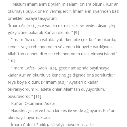
Masum imamlarımız (Allah’ ın selamı onlara olsun), Kur’ an
okumaya büyük önem vermişlerdir. İmamların siyerinden bazı
örnekleri buraya taşıyorum.
“İmam Ali (a.s) gece yarıları namaz kılar ve evden dışarı çıkıp
gökyüzüne bakarak Kur’ an okurdu.” [9]
“İmam Rıza (a.s) yatakta yatarken bile çok Kur’ an okurdu;
cennet veya cehennemden söz eden bir ayete vardığında,
Allah’ tan cenneti diler ve cehennemden uzak olmayı isterdi.”
[10]
“İmam Cafer-i Sadık (a.s), gece namazında bayılıncaya
kadar Kur’ an okurdu ve kendine geldiğinde ona sorulurdu: ’
Niye böyle oldunuz?’ İmam (a.s): ’ Ayetleri o kadar
tekrarlıyordum ki, adete onları Allah’ tan duyuyordum.’
buyuruyordu.” [11]
Kur’ an Okumanın Adabı:
Hadisler, güzel ve hazin bir ses ile ve de ağlayarak Kur’ an
okumayı buyurmaktadır.
İmam Cafer-i Sadık (a.s) şöyle buyurmaktadır: