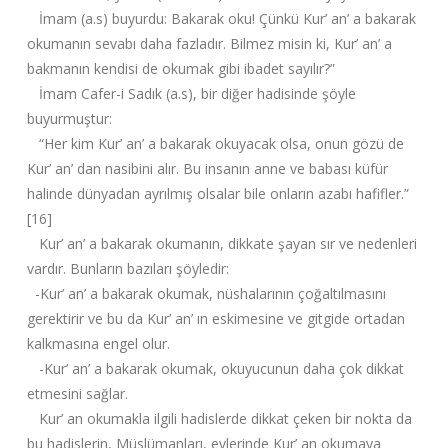
İmam (a.s) buyurdu: Bakarak oku! Çünkü Kur’ an’ a bakarak
okumanın sevabı daha fazladır. Bilmez misin ki, Kur’ an’ a
bakmanın kendisi de okumak gibi ibadet sayılır?”
İmam Cafer-i Sadık (a.s), bir diğer hadisinde şöyle
buyurmuştur:
“Her kim Kur’ an’ a bakarak okuyacak olsa, onun gözü de
Kur’ an’ dan nasibini alır. Bu insanın anne ve babası küfür
halinde dünyadan ayrılmış olsalar bile onların azabı hafifler.”
[16]
Kur’ an’ a bakarak okumanın, dikkate şayan sır ve nedenleri
vardır. Bunların bazıları şöyledir:
-Kur’ an’ a bakarak okumak, nüshalarının çoğaltılmasını
gerektirir ve bu da Kur’ an’ ın eskimesine ve gitgide ortadan
kalkmasına engel olur.
-Kur’ an’ a bakarak okumak, okuyucunun daha çok dikkat
etmesini sağlar.
Kur’ an okumakla ilgili hadislerde dikkat çeken bir nokta da
bu hadislerin, Müslümanları, evlerinde Kur’ an okumaya