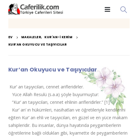
EV
MAKALELER
,
KUR'AN-I KERIM
KUR’AN OKUYUCU VE TAŞIYICILAR
Kur’an Okuyucu ve Taşıyıcılar
Kur’ an taşıyıcıları, cennet arifleridirler.
Yüce Allah Resulü (s.a.a) şöyle buyurmuştur:
“Kur’ an taşıyıcıları, cennet ehlinin arifleridirler.” [1]
Kur’ an’ ın hükümleri, nasihatları ve öğretileriyle kendilerini
eğiten Kur’ an ehli ve taşıyıcıları, en güzel ve en yüce makam
sahipleridir. Bu insanlar, dünya hayatında peygamberlerin
öğretilerine bağlı oldukları gibi, kıyamette de peygamberlerin