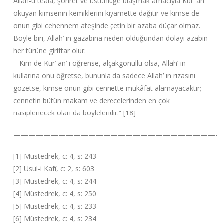
Allah-u teala, şöhret ve üstünlüğe ulaşmak amacıyla Kur’ an
okuyan kimsenin kemiklerini kıyamette dağıtır ve kimse de
onun gibi cehennem ateşinde çetin bir azaba düçar olmaz.
Böyle biri, Allah’ ın gazabına neden olduğundan dolayı azabın
her türüne giriftar olur.
Kim de Kur’ an’ ı öğrense, alçakgönüllü olsa, Allah’ ın
kullarına onu öğretse, bununla da sadece Allah’ ın rızasını
gözetse, kimse onun gibi cennette mükâfat alamayacaktır;
cennetin bütün makam ve derecelerinden en çok
nasiplenecek olan da böyleleridir.” [18]
———————————————————————————-
[1] Müstedrek, c: 4, s: 243
[2] Usul-i Kafî, c: 2, s: 603
[3] Müstedrek, c: 4, s: 244
[4] Müstedrek, c: 4, s: 250
[5] Müstedrek, c: 4, s: 233
[6] Müstedrek, c: 4, s: 234