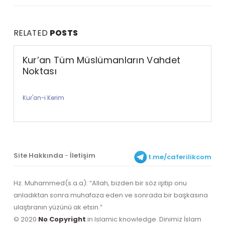
RELATED
POSTS
Kur’an Tüm Müslümanların Vahdet
Noktası
Kur'an-i Kerim
Site Hakkında
-
İletişim
t.me/caferilikcom
Hz. Muhammed(s.a.a): “Allah, bizden bir söz işitip onu
anladıktan sonra muhafaza eden ve sonrada bir başkasına
ulaştıranın yüzünü ak etsin.”
© 2020
No Copyright
in Islamic knowledge. Dinimiz İslam