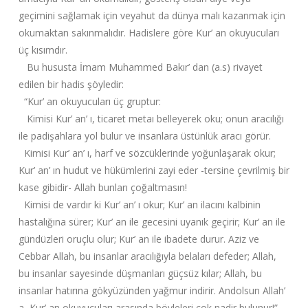
geçimini sağlamak için veyahut da dünya malı kazanmak için
okumaktan sakınmalıdır. Hadislere göre Kur’ an okuyucuları
üç kısımdır.
Bu hususta İmam Muhammed Bakır’ dan (a.s) rivayet
edilen bir hadis şöyledir:
“Kur’ an okuyucuları üç gruptur:
Kimisi Kur’ an’ ı, ticaret metaı belleyerek oku; onun aracılığı
ile padişahlara yol bulur ve insanlara üstünlük aracı görür.
Kimisi Kur’ an’ ı, harf ve sözcüklerinde yoğunlaşarak okur;
Kur’ an’ ın hudut ve hükümlerini zayi eder -tersine çevrilmiş bir
kase gibidir- Allah bunları çoğaltmasın!
Kimisi de vardır ki Kur’ an’ ı okur; Kur’ an ilacını kalbinin
hastalığına sürer; Kur’ an ile gecesini uyanık geçirir; Kur’ an ile
gündüzleri oruçlu olur; Kur’ an ile ibadete durur. Aziz ve
Cebbar Allah, bu insanlar aracılığıyla belaları defeder; Allah,
bu insanlar sayesinde düşmanları güçsüz kılar; Allah, bu
insanlar hatırına gökyüzünden yağmur indirir. Andolsun Allah’
a, Kur’ an okuyucuları arasında böyleleri çok nadir bulunur!”