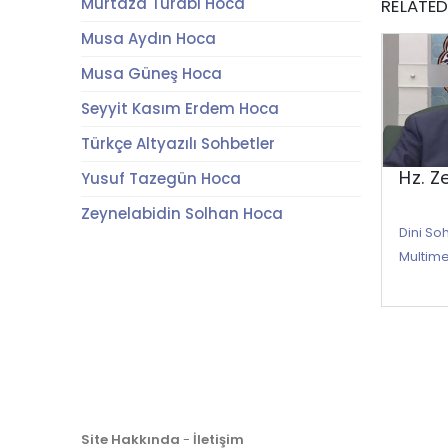
Murtaza Turabi Hoca
RELATE
Musa Aydın Hoca
Musa Güneş Hoca
Seyyit Kasım Erdem Hoca
Türkçe Altyazılı Sohbetler
Hz. Z
Yusuf Tazegün Hoca
Zeynelabidin Solhan Hoca
Dini So
Multim
Site Hakkında
-
İletişim