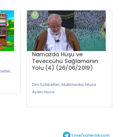
Namazda Huşu ve
14- A
Teveccühü Sağlamanın
Yolu (4) (26/06/2019)
betler
,
Abdull
Multi
Dini Sohbetler
,
Multimedia
,
Musa
Aydın Hoca
t.me/caferilikcom