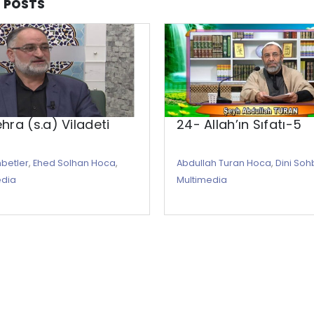
D
POSTS
ehra (s.a) Viladeti
24- Allah’ın Sıfatı-5
hbetler
,
Ehed Solhan Hoca
,
Abdullah Turan Hoca
,
Dini Soh
edia
Multimedia