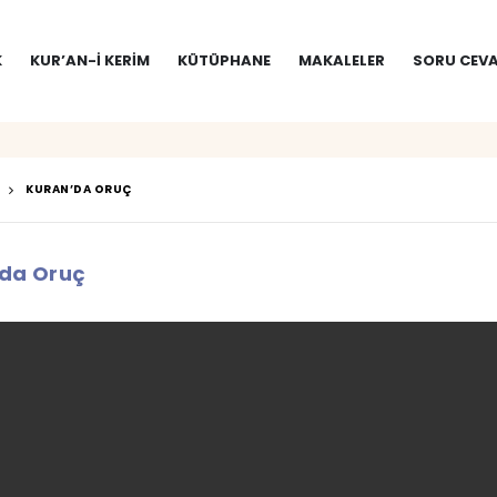
K
KUR’AN-I KERIM
KÜTÜPHANE
MAKALELER
SORU CEVA
KURAN’DA ORUÇ
da Oruç