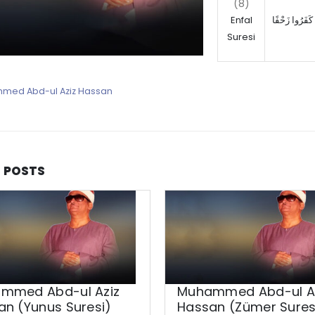
(8)
Enfal
نَ كَفَرُوا زَحْفًا
Suresi
med Abd-ul Aziz Hassan
D
POSTS
mmed Abd-ul Aziz
Muhammed Abd-ul A
an (Yunus Suresi)
Hassan (Zümer Sures