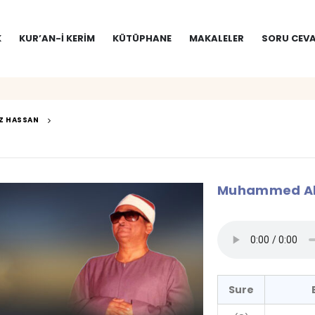
K
KUR’AN-I KERIM
KÜTÜPHANE
MAKALELER
SORU CEVA
Z HASSAN
Muhammed Abd
Sure