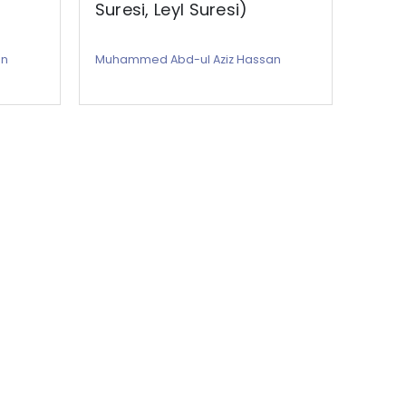
Suresi, Leyl Suresi)
Muham
an
Muhammed Abd-ul Aziz Hassan