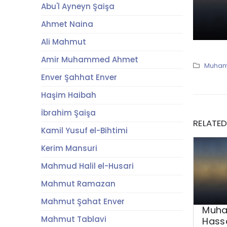
Abu'l Ayneyn Şaişa
Ahmet Naina
Ali Mahmut
Amir Muhammed Ahmet
Muham
Enver Şahhat Enver
Haşim Haibah
İbrahim Şaişa
RELATE
Kamil Yusuf el-Bihtimi
Kerim Mansuri
Mahmud Halil el-Husari
Mahmut Ramazan
Mahmut Şahat Enver
Muha
Mahmut Tablavi
Hass