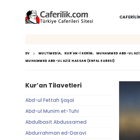
CAFERILI
EV
MULTIMEDIA
,
KUR'AN-I KERIM
,
MUHAMMED ABD-UL AZI
MUHAMMED ABD-UL AZIZ HASSAN (ENFAL SURESI)
Kur’an Tilavetleri
Abd-ul Fettah Şaşai
Abd-ul Munim et-Tuhi
Abdulbasit Abdussamed
Abdurrahman ed-Daravi