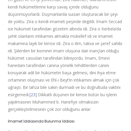
kendi hükümetlerine karşı savaş içinde olduğunu
düşünmüyorlardı. Düşmanlarda suizan oluşturacak bir şeyi
de yoktu. Zira o kendi imameti peşinde değildi. İmam Seccad
ise hükümet tarafından gözetim altında idi. Zira o Kerbela’da
şehit olanların intikamını almakla mükellef idi ve imamet
makamına layık bir kimse idi. Zira o ilim, takva ve şeref sahibi
idi. Şiilerden bir kısmının imam oluşuna dair inançları olduğu
hükümet casusları tarafından biliniyordu. İmam, Emevi
hanedanı tarafından canına yönelik tehditlerden canını
koruyarak adil bir hükümetin başa gelmesi, dini ihya etme
ortamının oluşması ve Ehl-i Beyt’in intikamını almak için çok
uğraştı. Bir lahza bile sakin durmadı ve bu doğrultuda vaktini
esirgemedi.
[23]
Dikkatli düşünen bir kimse bütün bu işlerin
yapılmasının Muhammed b. Hanefiye olmaksızın
gerçekleştirilmesinin çok zor olduğunu anlar.
İmamet İddiasında Bulunma İddiası