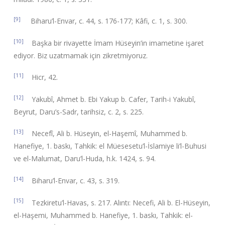
[9]
Biharu’l-Envar, c. 44, s. 176-177; Kâfi, c. 1, s. 300.
[10]
Başka bir rivayette İmam Hüseyin’in imametine işaret
ediyor. Biz uzatmamak için zikretmiyoruz.
[11]
Hicr, 42.
[12]
Yakubî, Ahmet b. Ebi Yakup b. Cafer, Tarih-i Yakubî,
Beyrut, Daru’s-Sadr, tarihsiz, c. 2, s. 225.
[13]
Necefî, Ali b. Hüseyin, el-Haşemî, Muhammed b.
Hanefiye, 1. baskı, Tahkik: el Müesesetu’l-İslamiye li’l-Buhusi
ve el-Malumat, Daru’l-Huda, h.k. 1424, s. 94.
[14]
Biharu’l-Envar, c. 43, s. 319.
[15]
Tezkiretu’l-Havas, s. 217. Alıntı: Necefi, Ali b. El-Hüseyin,
el-Haşemi, Muhammed b. Hanefiye, 1. baskı, Tahkik: el-