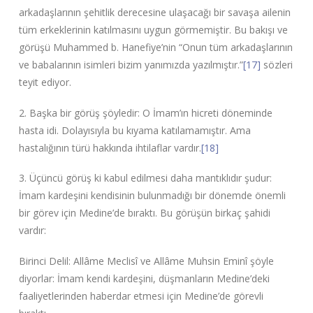
arkadaşlarının şehitlik derecesine ulaşacağı bir savaşa ailenin
tüm erkeklerinin katılmasını uygun görmemiştir. Bu bakışı ve
görüşü Muhammed b. Hanefiye’nin “Onun tüm arkadaşlarının
ve babalarının isimleri bizim yanımızda yazılmıştır.”
[17]
sözleri
teyit ediyor.
2. Başka bir görüş şöyledir: O İmam’ın hicreti döneminde
hasta idi. Dolayısıyla bu kıyama katılamamıştır. Ama
hastalığının türü hakkında ihtilaflar vardır.
[18]
3. Üçüncü görüş ki kabul edilmesi daha mantıklıdır şudur:
İmam kardeşini kendisinin bulunmadığı bir dönemde önemli
bir görev için Medine’de bıraktı. Bu görüşün birkaç şahidi
vardır:
Birinci Delil: Allâme Meclisî ve Allâme Muhsin Eminî şöyle
diyorlar: İmam kendi kardeşini, düşmanların Medine’deki
faaliyetlerinden haberdar etmesi için Medine’de görevli