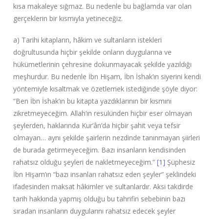
kısa makaleye sığmaz. Bu nedenle bu bağlamda var olan
gerçeklerin bir kısmıyla yetineceğiz.
a) Tarihi kitapların, hâkim ve sultanların istekleri
doğrultusunda hiçbir şekilde onların duygularına ve
hükümetlerinin çehresine dokunmayacak şekilde yazıldığı
meşhurdur. Bu nedenle İbn Hişam, İbn İshak’ın siyerini kendi
yöntemiyle kısaltmak ve özetlemek istediğinde şöyle diyor:
“Ben İbn İshak’ın bu kitapta yazdıklarının bir kısmını
zikretmeyeceğim. Allah’ın resulünden hiçbir eser olmayan
şeylerden, haklarında Kur’ân’da hiçbir şahit veya tefsir
olmayan… aynı şekilde şairlerin nezdinde tanınmayan şiirleri
de burada getirmeyeceğim. Bazı insanların kendisinden
rahatsız olduğu şeyleri de nakletmeyeceğim.”
[1]
Şüphesiz
İbn Hişam’ın “bazı insanları rahatsız eden şeyler” şeklindeki
ifadesinden maksat hâkimler ve sultanlardır. Aksi takdirde
tarih hakkında yapmış olduğu bu tahrifin sebebinin bazı
sıradan insanların duygularını rahatsız edecek şeyler