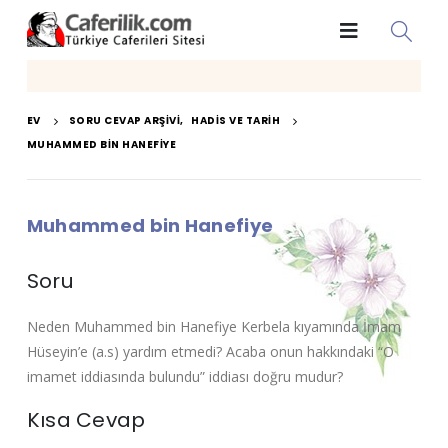
EV
SORU CEVAP ARŞIVI
,
HADIS VE TARIH
MUHAMMED BIN HANEFIYE
Muhammed bin Hanefiye
Soru
Neden Muhammed bin Hanefiye Kerbela kıyamında İmam
Hüseyin’e (a.s) yardım etmedi? Acaba onun hakkındaki “O
imamet iddiasında bulundu” iddiası doğru mudur?
Kısa Cevap