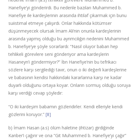
Hanefiye’yi gönderirdi. Bu nedenle bazıları Muhammed b.
Hanefiye ile kardeşlerinin arasında ihtilaf çıkarmak için bunu
suiistimal etmeye çalışırdı. Onlar hakkında kötümser
düşünmeyecek olursak İmam Ali’nin onunla kardeşlerinin
arasında yapmış olduğu bu ayrımcılığın nedenini Muhammed
b. Hanefiye’ye şöyle sorarlardı: “Nasıl oluyor baban hep
tehlikeli görevlere seni gönderiyor ama kardeşlerin
Hasaneyn’i göndermiyor?” İbn Hanefiye’nin bu tefrikacı
sözlere karşı sergilediği tavır, onun o iki değerli kardeşlerine
ve babasının kendisi hakkındaki kararlarına karşı ne kadar
duyarlı olduğunu ortaya koyar. Onların sormuş olduğu soruya
karşı verdiği cevap şöyledir:
“O iki kardeşim babamın gözleridirler. Kendi elleriyle kendi
gözlerini koruyor.”
[8]
b) İmam Hasan (a.s) ölüm haletine (ihtizar) girdiğinde
Kanber’i çağırır ve ona “Git Muhammed b. Hanefiye’yi çağır”