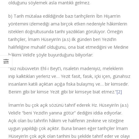
olduğunu söylemek asla mantıklı gelmez.
b) Tarih mütalaa edildiğinde bazı tarihçilerin İbn Hişam’ın
yöntemini izlemediği ama birçok etken nedeniyle hâkimlerin
istekleri doğrultusunda tarihi yazdıkları görülüyor. Örneğin
tarihçiler, İmam Hüseyin’in (a.s) ilk günden beri Yezid’in
halifeliğine muhalif olduğunu, ona biat etmediğini ve Medine
hâkimi Velid’e şöyle buyurduğunu biliyorlar:
“Biz nübüvvetin Ehl-i Beyt’i, risaletin madeniyiz, meleklerin
inip kalktıkları yerleriz ve… Yezit fasit, fasık, içki içen, günahsız
insanların katili açıktan açığa fıska bulaşmış ve… bir kimsedir.
Benim gibi bir kimse Yezit gibi bir kimseye biat etmez.”
[2]
İmam’ın bu çok açık sözünü tahrif ederek Hz. Hüseyin’in (a.s)
Velid’e “beni Yezid’in yanına götür” dediğini iddia ediyorlar.
Açık olan bu tahrifin hâkim ve halifenin zevkine ve isteğine
uygun yapıldığı çok açıktır. Buna binaen eğer tarihçiler İmam
Hüseyin’in çok açık olan tarihini bu şekilde tahrif eder ve olayı