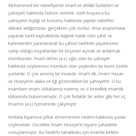
Muhammed bin Hanefiye’nin imanî ve ahlâkî faziletleri ve
şahsiyeti hakkında hüküm vermek -tarih boyunca bu
şahsiyetin kişiliği ve konumu hakkında yapılan tahrifleri
dikkate aldığımızda- gerçekten çok zordur. Ama araştırmalar
yaparak tarihî kaynaklarda dağınık halde olan şahit ve
karinelerden yararlanarak bu şahsın tarihteki yaşantısının
sahip olduğu boyutlardan bir köşesini açmak ve anlatmak
mümkündür. İmam Ali’nin (a.s) oğlu olan bu şahsiyet
hakkında söylenmesi mümkün olan şeylerden bir kısmı özetle
şunlardır: O çok arınmış bir insandır. İmam Ali, İmam Hasan
ve Hüseyin’in alaka ve ilgi gösterdikleri bir şahsiyettir. O bu
imamların imam olduklarına inanmış ve o kesinlikle imamlık
iddiasında bulunmamıştır. O çok fedakâr bir asker gibi her üç
İmam’ın (a.s) hizmetinde çalışmıştır.
Kerbela kıyamına şirket etmemesinin nedeni hakkında şunlar
söylenebilir: Öncelikle İmam Hüseyin’in kıyamı şahadetle
sonuçlanmıştır. Bu hedefin tahakkuku için imamla birlikte