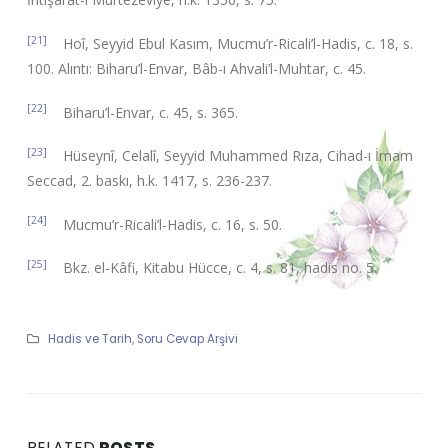
[21]
Hoî, Seyyid Ebul Kasım, Mucmu’r-Ricali’l-Hadis, c. 18, s.
100. Alıntı: Biharu’l-Envar, Bâb-ı Ahvali’l-Muhtar, c. 45.
[22]
Biharu’l-Envar, c. 45, s. 365.
[23]
Hüseynî, Celalî, Seyyid Muhammed Rıza, Cihad-ı İmam
Seccad, 2. baskı, h.k. 1417, s. 236-237.
[24]
Mucmu’r-Ricali’l-Hadis, c. 16, s. 50.
[25]
Bkz. el-Kâfi, Kitabu Hücce, c. 4, s. 81, hadis no. 5.
Hadis ve Tarih
,
Soru Cevap Arşivi
RELATED
POSTS