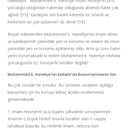
naklediyor: “Muhammed b. Hanefiye İmam Hüseyin’in (a.s)
yolculuğa çıktığından haberdar olduğunda abdestli halde çok
ağladı.”
[15]
“Kardeşim sen banim katımda en sevimli ve
herkesten en çok azizimsin” vb. derdi.”
[16]
Beyan edilenlerden Muhammed b. Hanefiye’nin İmam Ali’nin
ve kardeşlerinin yanındaki yeri ve konumu ve onların da onun
yanındaki yeri ve konumu açıklanmış oldu. Ama şu soru halen
yerini korumaktadır ki neden Muhammed b. Hanefiye Kerbela
yolculuğunda Hz. Hüseyin’le beraber değildi?
Muhammed b. Hanefiye’nin Kerbela’da Bulunmamasının Sırrı:
Bu çok sorulan bir sorudur. Bu sorunun cevabının açıklığa
kavuşması için bu konuyu birkaç açıdan incelememiz
gerekmektedir.
1. İmam Hüseyin’in (a.s) kıyamı şahadetle sonuçlanmıştır.
İmam’ın o büyük hedefi onunla beraber olan o sayıyla
tahakkuk bulurdu. Bu nedenle İmam, neticesi tüm