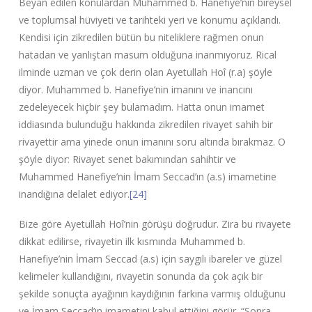
Beyan edilen konulardan Muhammed b. Hanefiye’nin bireysel
ve toplumsal hüviyeti ve tarihteki yeri ve konumu açıklandı.
Kendisi için zikredilen bütün bu niteliklere rağmen onun
hatadan ve yanlıştan masum olduğuna inanmıyoruz. Rical
ilminde uzman ve çok derin olan Ayetullah Hoî (r.a) şöyle
diyor. Muhammed b. Hanefiye’nin imanını ve inancını
zedeleyecek hiçbir şey bulamadım. Hatta onun imamet
iddiasında bulunduğu hakkında zikredilen rivayet sahih bir
rivayettir ama yinede onun imanını soru altında bırakmaz. O
şöyle diyor: Rivayet senet bakımından sahihtir ve
Muhammed Hanefiye’nin İmam Seccad’ın (a.s) imametine
inandığına delalet ediyor.
[24]
Bize göre Ayetullah Hoî’nin görüşü doğrudur. Zira bu rivayete
dikkat edilirse, rivayetin ilk kısmında Muhammed b.
Hanefiye’nin İmam Seccad (a.s) için saygılı ibareler ve güzel
kelimeler kullandığını, rivayetin sonunda da çok açık bir
şekilde sonuçta ayağının kaydığının farkına varmış olduğunu
ve İmam Seccad’ın imametini kabul ettiğini görür. “Sonra