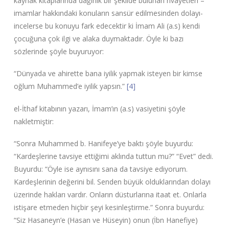
kaynak kitaplarında dağınık bir şekilde bulunan rivayetleri –
imamlar hakkındaki konuların sansür edilmesinden dolayı-
incelerse bu konuyu fark edecektir ki İmam Ali (a.s) kendi
çocuğuna çok ilgi ve alaka duymaktadır. Öyle ki bazı
sözlerinde şöyle buyuruyor:
“Dünyada ve ahirette bana iyilik yapmak isteyen bir kimse
oğlum Muhammed’e iyilik yapsın.”
[4]
el-İthaf kitabının yazarı, İmam’ın (a.s) vasiyetini şöyle
nakletmiştir:
“Sonra Muhammed b. Hanifeye’ye baktı şöyle buyurdu:
“Kardeşlerine tavsiye ettiğimi aklında tuttun mu?” “Evet” dedi.
Buyurdu: “Öyle ise aynısını sana da tavsiye ediyorum.
Kardeşlerinin değerini bil. Senden büyük olduklarından dolayı
üzerinde hakları vardır. Onların düsturlarına itaat et. Onlarla
istişare etmeden hiçbir şeyi kesinleştirme.” Sonra buyurdu:
“Siz Hasaneyn’e (Hasan ve Hüseyin) onun (İbn Hanefiye)