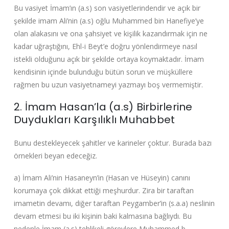
Bu vasiyet İmam’ın (a.s) son vasiyetlerindendir ve açık bir
şekilde imam Ali’nin (a.s) oğlu Muhammed bin Hanefiye’ye
olan alakasını ve ona şahsiyet ve kişilik kazandırmak için ne
kadar uğraştığını, Ehl-i Beyt’e doğru yönlendirmeye nasıl
istekli olduğunu açık bir şekilde ortaya koymaktadır. İmam
kendisinin içinde bulunduğu bütün sorun ve müşküllere
rağmen bu uzun vasiyetnameyi yazmayı boş vermemiştir.
2. İmam Hasan’la (a.s) Birbirlerine
Duydukları Karşılıklı Muhabbet
Bunu destekleyecek şahitler ve karineler çoktur. Burada bazı
örnekleri beyan edeceğiz.
a) İmam Ali’nin Hasaneyn’in (Hasan ve Hüseyin) canını
korumaya çok dikkat ettiği meşhurdur. Zira bir taraftan
imametin devamı, diğer taraftan Peygamber’in (s.a.a) neslinin
devam etmesi bu iki kişinin baki kalmasına bağlıydı. Bu
nedenle İmam (a.s) tehlikeli görevlere Muhammed b.