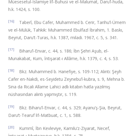
Müesesetul-İslamiye li’l-Buhusi ve el-Malumat, Daru’l-huda,
h.k. 1424, s. 100.
[16]
Taberî, Ebu Cafer, Muhammed b. Cerir, Tarihu’l-Ümem
ve el-Mülük, Tahkik: Muhammed Ebulfazl İbrahim, 1. Baskı,
Beyrut, Daru’t-Turas, h.k. 1387, miladi. 1967, c. 5, s. 341.
[17]
Biharu’l-Envar, c. 44, s. 186; İbn Şehri Aşub, el-
Munakabat, Kum, İntişarat-ı Allâme, h.k. 1379, c. 4, s. 53.
[18]
Bkz. Muhammed b. Hanefiye, s. 109-112; Alıntı: Şeyh
Cafer en-Nakdi, es-Seyidetu Zeynebu’l-kubra, s. 9, Mehna b.
Sina da Ricali Allame Lahici adlı kitabın hatla yazılmış
nüshasından alıntı yapmıştır, s. 119.
[19]
Bkz. Biharu’l-Envar, c. 44, s. 329; Ayanu’ş-Şia, Beyrut,
Daru’t-Tearuf li’l-Matbuat, c. 1, s. 588.
[20]
Kummî, İbn Kevleviye, Kamilu’z-Ziyarat, Necef,
İntişarat-ı Murtezeviye, h.k. 1356, s. 75.