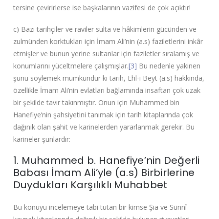
tersine çevirirlerse ise başkalarının vazifesi de çok açıktır!
c) Bazı tarihçiler ve raviler sulta ve hâkimlerin gücünden ve
zulmünden korktukları için İmam Ali’nin (a.s) faziletlerini inkâr
etmişler ve bunun yerine sultanlar için faziletler sıralamış ve
konumlarını yüceltmelere çalışmışlar.
[3]
Bu nedenle yakinen
şunu söylemek mümkündür ki tarih, Ehl-i Beyt (a.s) hakkında,
özellikle İmam Ali’nin evlatları bağlamında insaftan çok uzak
bir şekilde tavır takınmıştır. Onun için Muhammed bin
Hanefiye’nin şahsiyetini tanımak için tarih kitaplarında çok
dağınık olan şahit ve karinelerden yararlanmak gerekir. Bu
karineler şunlardır:
1. Muhammed b. Hanefiye’nin Değerli
Babası İmam Ali’yle (a.s) Birbirlerine
Duydukları Karşılıklı Muhabbet
Bu konuyu incelemeye tabi tutan bir kimse Şia ve Sünnî