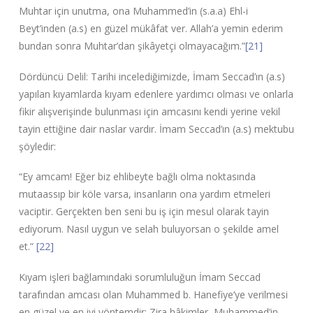
Muhtar için unutma, ona Muhammed’in (s.a.a) Ehl-i
Beyt’inden (a.s) en güzel mükâfat ver. Allah’a yemin ederim
bundan sonra Muhtar’dan şikâyetçi olmayacağım.”
[21]
Dördüncü Delil: Tarihi incelediğimizde, İmam Seccad’ın (a.s)
yapılan kıyamlarda kıyam edenlere yardımcı olması ve onlarla
fikir alışverişinde bulunması için amcasını kendi yerine vekil
tayin ettiğine dair naslar vardır. İmam Seccad’ın (a.s) mektubu
şöyledir:
“Ey amcam! Eğer biz ehlibeyte bağlı olma noktasında
mutaassıp bir köle varsa, insanların ona yardım etmeleri
vaciptir. Gerçekten ben seni bu iş için mesul olarak tayin
ediyorum. Nasıl uygun ve selah buluyorsan o şekilde amel
et.”
[22]
Kıyam işleri bağlamındaki sorumluluğun İmam Seccad
tarafından amcası olan Muhammed b. Hanefiye’ye verilmesi
en güzel ve en iyi yöntemdir; Zira hâkimler, Muhammed’in