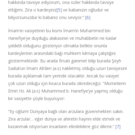
hakkında tavsiye ediyorum, ona sizler hakkında tavsiye
ettiğimi. Zira o kardeşiniz
[5]
ve babanızın oğludur ve
biliyorsunuzdur ki babanız onu seviyor.”
[6]
İmam’ın vasiyetinin bu kısmı İmam’ın Muhammed bin
Hanefiye’ye duyduğu alakasının ve muhabbetin ne kadar
şiddetli olduğunu gösteriyor olmakla birlikte onunla
kardeşlerinin arasındaki bağı muhkem kılmaya çalıştığını
göstermektedir. Bu arada fırsatı ganimet bilip burada Şeyh
Saduk’un İmam Ali’den (a.s) nakletmiş olduğu uzun tavsiyesini
burada açıklamak tam yerinde olacaktır. Ancak bu vasiyet
çok uzun olduğu için kısaca burada zikredeceğiz. “Müminlerin
Emiri Hz. Ali (a.s) Muhammed b. Hanefiye’ye yapmış olduğu
bir vasiyette şöyle buyuruyor:
“Ey oğlum! Dünyaya bağlı olan arzulara güvenmekten sakın.
Zira arzular… eğer dünya ve ahiretin hayrını elde etmek ve
kazanmak istiyorsan insanların elindekilere göz dikme.”
[7]