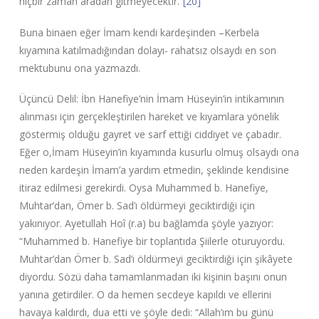
hiçbir zaman aradan gitmeyecektir.”
[20]
Buna binaen eğer İmam kendi kardeşinden –Kerbela
kıyamına katılmadığından dolayı- rahatsız olsaydı en son
mektubunu ona yazmazdı.
Üçüncü Delil: İbn Hanefiye’nin İmam Hüseyin’in intikamının
alınması için gerçekleştirilen hareket ve kıyamlara yönelik
göstermiş olduğu gayret ve sarf ettiği ciddiyet ve çabadır.
Eğer o,İmam Hüseyin’in kıyamında kusurlu olmuş olsaydı ona
neden kardeşin İmam’a yardım etmedin, şeklinde kendisine
itiraz edilmesi gerekirdi. Oysa Muhammed b. Hanefiye,
Muhtar’dan, Ömer b. Sad’ı öldürmeyi geciktirdiği için
yakınıyor. Ayetullah Hoî (r.a) bu bağlamda şöyle yazıyor:
“Muhammed b. Hanefiye bir toplantıda Şiilerle oturuyordu.
Muhtar’dan Ömer b. Sad’ı öldürmeyi geciktirdiği için şikâyete
diyordu. Sözü daha tamamlanmadan iki kişinin başını onun
yanına getirdiler. O da hemen secdeye kapıldı ve ellerini
havaya kaldırdı, dua etti ve şöyle dedi: “Allah’ım bu günü