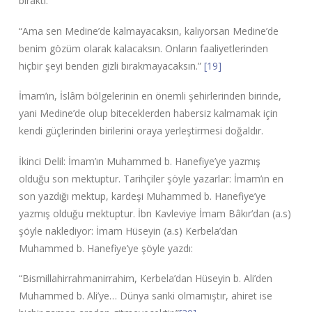
bıraktı.
“Ama sen Medine’de kalmayacaksın, kalıyorsan Medine’de
benim gözüm olarak kalacaksın. Onların faaliyetlerinden
hiçbir şeyi benden gizli bırakmayacaksın.”
[19]
İmam’ın, İslâm bölgelerinin en önemli şehirlerinden birinde,
yani Medine’de olup biteceklerden habersiz kalmamak için
kendi güçlerinden birilerini oraya yerleştirmesi doğaldır.
İkinci Delil: İmam’ın Muhammed b. Hanefiye’ye yazmış
olduğu son mektuptur. Tarihçiler şöyle yazarlar: İmam’ın en
son yazdığı mektup, kardeşi Muhammed b. Hanefiye’ye
yazmış olduğu mektuptur. İbn Kavleviye İmam Bâkır’dan (a.s)
şöyle naklediyor: İmam Hüseyin (a.s) Kerbela’dan
Muhammed b. Hanefiye’ye şöyle yazdı:
“Bismillahirrahmanirrahim, Kerbela’dan Hüseyin b. Ali’den
Muhammed b. Ali’ye… Dünya sanki olmamıştır, ahiret ise