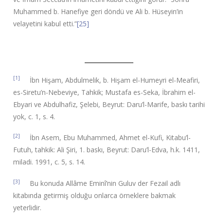
Muhammed b. Hanefiye geri döndü ve Ali b. Hüseyin’in
velayetini kabul etti.”
[25]
[1]
İbn Hişam, Abdulmelik, b. Hişam el-Humeyri el-Meafiri,
es-Siretu’n-Nebeviye, Tahkik; Mustafa es-Seka, İbrahim el-
Ebyari ve Abdulhafiz, Şelebi, Beyrut: Daru’l-Marife, baskı tarihi
yok, c. 1, s. 4.
[2]
İbn Asem, Ebu Muhammed, Ahmet el-Kufi, Kitabu’l-
Futuh, tahkik: Ali Şiri, 1. baskı, Beyrut: Daru’l-Edva, h.k. 1411,
miladi. 1991, c. 5, s. 14.
[3]
Bu konuda Allâme Eminî’nin Guluv der Fezail adlı
kitabında getirmiş olduğu onlarca örneklere bakmak
yeterlidir.