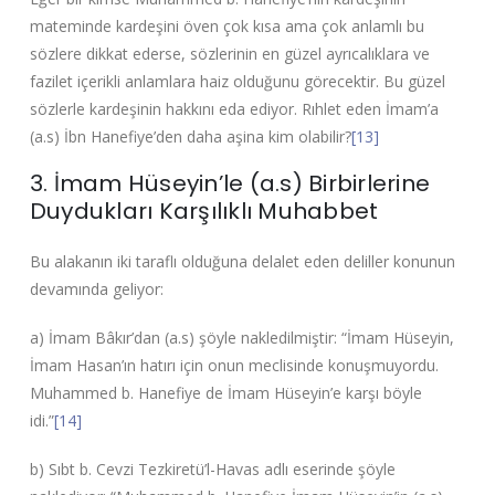
mateminde kardeşini öven çok kısa ama çok anlamlı bu
sözlere dikkat ederse, sözlerinin en güzel ayrıcalıklara ve
fazilet içerikli anlamlara haiz olduğunu görecektir. Bu güzel
sözlerle kardeşinin hakkını eda ediyor. Rıhlet eden İmam’a
(a.s) İbn Hanefiye’den daha aşina kim olabilir?
[13]
3. İmam Hüseyin’le (a.s) Birbirlerine
Duydukları Karşılıklı Muhabbet
Bu alakanın iki taraflı olduğuna delalet eden deliller konunun
devamında geliyor:
a) İmam Bâkır’dan (a.s) şöyle nakledilmiştir: “İmam Hüseyin,
İmam Hasan’ın hatırı için onun meclisinde konuşmuyordu.
Muhammed b. Hanefiye de İmam Hüseyin’e karşı böyle
idi.”
[14]
b) Sıbt b. Cevzi Tezkiretü’l-Havas adlı eserinde şöyle