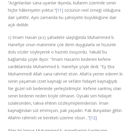
“Azgınlardan sana uyanlar dışında, kullarım üzerinde senin
hiçbir hâkimiyetin yoktur.”
[11]
sözünün reel örneği olduğuna
dair şahittir. Aynı zamanda bu şahsiyetin büyüklüğüne dair
açık delildir.
c) İmam Hasan (a.s) şahadete ulaştığında Muhammed b.
Hanefiye onun matemine çok derin duygularla ve hüzünle
dolu sözler söyleyerek o hazreti övüyordu. Yakubî bu
bağlamda şöyle diyor: “İmam Hasan’ın bedenini kefene
sardıklarında Muhammed b. Hanefiye şöyle dedi: “Ey Eba
Muhammed! Allah sana rahmet etsin. Allah’a yemin ederim ki
senin yaşaman izzet kaynağı ve vefatın hidayet kaynağıydı.
Ne güzel ruh bedeninde yerleştirilmiştir. Kefene sarılmış olan
senin bedenin neden böyle olmasın. Oysaki sen hidayet
sülalesinden, takva ehlinin sözleşmişlerindensin. İman
kaynağından süt emmişsin, pak yaşadın. Pak dünyadan gittin.
Allah’ın rahmeti ve bereketi üzerine olsun…”
[12]
Eğer bir kimse Muhammed b. Hanefiye’nin kardeşinin