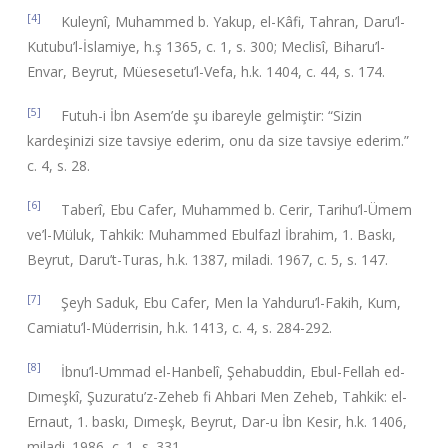
[4]
Kuleynî, Muhammed b. Yakup, el-Kâfi, Tahran, Daru’l-
Kutubu’l-İslamiye, h.ş 1365, c. 1, s. 300; Meclisî, Biharu’l-
Envar, Beyrut, Müesesetu’l-Vefa, h.k. 1404, c. 44, s. 174.
[5]
Futuh-i İbn Asem’de şu ibareyle gelmiştir: “Sizin
kardeşinizi size tavsiye ederim, onu da size tavsiye ederim.”
c. 4, s. 28.
[6]
Taberî, Ebu Cafer, Muhammed b. Cerir, Tarihu’l-Ümem
ve’l-Müluk, Tahkik: Muhammed Ebulfazl İbrahim, 1. Baskı,
Beyrut, Daru’t-Turas, h.k. 1387, miladi. 1967, c. 5, s. 147.
[7]
Şeyh Saduk, Ebu Cafer, Men la Yahduru’l-Fakih, Kum,
Camiatu’l-Müderrisin, h.k. 1413, c. 4, s. 284-292.
[8]
İbnu’l-Ummad el-Hanbelî, Şehabuddin, Ebul-Fellah ed-
Dımeşkî, Şuzuratu’z-Zeheb fi Ahbari Men Zeheb, Tahkik: el-
Ernaut, 1. baskı, Dımeşk, Beyrut, Dar-u İbn Kesir, h.k. 1406,
miladi. 1986, c. 1, s. 331.