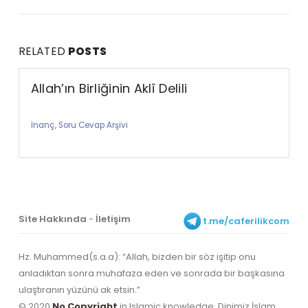
RELATED
POSTS
Allah’ın Birliğinin Aklî Delili
İnanç
,
Soru Cevap Arşivi
Site Hakkında
-
İletişim
t.me/caferilikcom
Hz. Muhammed(s.a.a): “Allah, bizden bir söz işitip onu
anladıktan sonra muhafaza eden ve sonrada bir başkasına
ulaştıranın yüzünü ak etsin.”
© 2020
No Copyright
in Islamic knowledge. Dinimiz İslam