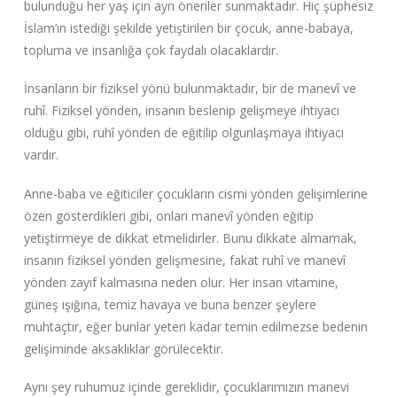
bulunduğu her yaş için ayrı öneriler sunmaktadır. Hiç şüphesiz
İslam’ın istediği şekilde yetiştirilen bir çocuk, anne-babaya,
topluma ve insanlığa çok faydalı olacaklardır.
İnsanların bir fiziksel yönü bulunmaktadır, bir de manevî ve
ruhî. Fiziksel yönden, insanın beslenip gelişmeye ihtiyacı
olduğu gibi, ruhî yönden de eğitilip olgunlaşmaya ihtiyacı
vardır.
Anne-baba ve eğiticiler çocukların cismi yönden gelişimlerine
özen gösterdikleri gibi, onları manevî yönden eğitip
yetiştirmeye de dikkat etmelidirler. Bunu dikkate almamak,
insanın fiziksel yönden gelişmesine, fakat ruhî ve manevî
yönden zayıf kalmasına neden olur. Her insan vitamine,
güneş ışığına, temiz havaya ve buna benzer şeylere
muhtaçtır, eğer bunlar yeteri kadar temin edilmezse bedenin
gelişiminde aksaklıklar görülecektir.
Aynı şey ruhumuz içinde gereklidir, çocuklarımızın manevi