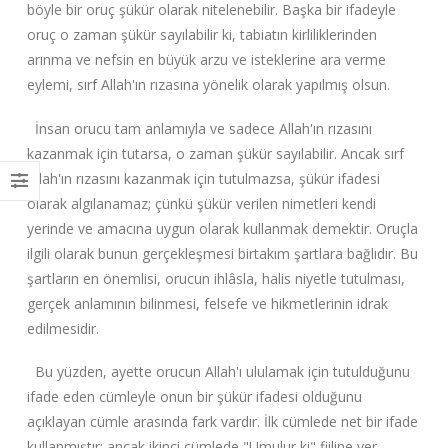
böyle bir oruç şükür olarak nitelenebilir. Başka bir ifadeyle
oruç o zaman şükür sayılabilir ki, tabiatın kirliliklerinden
arınma ve nefsin en büyük arzu ve isteklerine ara verme
eylemi, sırf Allah'ın rızasına yönelik olarak yapılmış olsun.
İnsan orucu tam anlamıyla ve sadece Allah'ın rızasını
kazanmak için tutarsa, o zaman şükür sayılabilir. Ancak sırf
Allah'ın rızasını kazanmak için tutulmazsa, şükür ifadesi
olarak algılanamaz; çünkü şükür verilen nimetleri kendi
yerinde ve amacına uygun olarak kullanmak demektir. Oruçla
ilgili olarak bunun gerçekleşmesi birtakım şartlara bağlıdır. Bu
şartların en önemlisi, orucun ihlâsla, halis niyetle tutulması,
gerçek anlamının bilinmesi, felsefe ve hikmetlerinin idrak
edilmesidir.
Bu yüzden, ayette orucun Allah'ı ululamak için tutulduğunu
ifade eden cümleyle onun bir şükür ifadesi olduğunu
açıklayan cümle arasında fark vardır. İlk cümlede net bir ifade
kullanmıştır; ancak ikinci cümlede "Umulur ki" fiiline yer