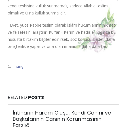
kendi teşhisine kulluk sunmamalı, sadece Allah'a teslim
olmalı ve O'na kulluk sunmalıdır.
Evet, yüce Rabbe teslim olarak İslâm hükümlerinin hikmet
ve felsefesini araştırır, Kur'ân-ı Kerim ve hadisler ışığında bu
hususta birtakım bilgiler edinirsek, söz konusu ibadeti daha
bir içtenlikle yapar ve ona olan imanımız daha da artar.
İnanç
RELATED
POSTS
İntiharın Haram Oluşu, Kendi Canını ve
Başkalarının Canının Korunmasının
Farzlığı