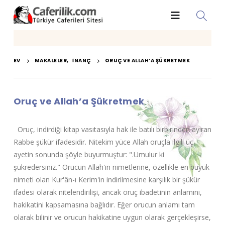
EV
MAKALELER
,
İNANÇ
ORUÇ VE ALLAH’A ŞÜKRETMEK
Oruç ve Allah’a Şükretmek
Oruç, indirdiği kitap vasıtasıyla hak ile batılı birbirinden ayıran
Rabbe şükür ifadesidir. Nitekim yüce Allah oruçla ilgili üç
ayetin sonunda şöyle buyurmuştur: ".Umulur ki
şükredersiniz." Orucun Allah'ın nimetlerine, özellikle en büyük
nimeti olan Kur'ân-ı Kerim'in indirilmesine karşılık bir şükür
ifadesi olarak nitelendirilişi, ancak oruç ibadetinin anlamını,
hakikatini kapsamasına bağlıdır. Eğer orucun anlamı tam
olarak bilinir ve orucun hakikatine uygun olarak gerçekleşirse,