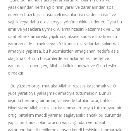
yasaklarından herhangi birinin yarar ve zararlarından söz
ederken bazı basit düşünceli insanlar, işin sadece cismî ve
sağlık veya daha ötesi sosyal yönüne dikkat ederler. Oysa bu
emir ve yasaklara uymak, Allah'ın rızasını kazanmak ve O'na
itaat etmek amacıyla yapılmaz, aksine sadece söz konusu
yararları elde etmek veya söz konusu zararlardan sakınmak
amacıyla yapılırsa, bu hükümlerden amaçlanan hedefe asla
ulaşılmaz. Bütün hükümlerde amaçlanan asıl hedef ve
varılması istenen şey, Allah'a kulluk sunmak ve O'na teslim
olmaktır.
Bu yüzden oruç, mutlaka Allah'ın rızasını kazanmak ve O
yüce yaratıcıya yaklaşmak amacıyla tutulmalıdır. Bunun
dışında herhangi bir amaç ve niyetle tutulan oruç batıldır.
Niyetsiz ve Allah'ın rızasını kazanma amacıyla tutulmayan bir
oruç, birtakım maddî yararlar sağlayabilir; ancak bu durumda
yapıcı bir ibadet olan orucun yapıcılığından ve ruhsal
yararlarından söz edilemez. İnsan kendi teşhisine tapmamalı,