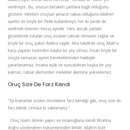
verilmiştir. Bu, orucun birtakım şartlara bağlı olduğunu
gösterir. Nitekim oruçtan amacın takva olduğunu bildiren
ayette de böyle bir ifade kullanılmıştı; her iki yerde de
verilmek istenen mesaj aynıdır. Yani, ancak şartları
gözetilerek tutulan oruç insanın takvalı olmasını sağlar ve
böyle bir oruç şükür ifadesi sayılır. Aksi takdirde oruç Allah'a
karşı yapılan tazimden başka bir şey olmaz. İnsan böyle bir
oruçla ramazan ayının bereketlerinden hakkiyle
yararlanamaz. İnsana açlık ve susuzluktan başka bir şey
kalmaz, tabiat âleminden melekler âlemine yükselemez.
Oruç Size De Farz Kılındı
"Ey inananlar sizden öncekilere farz kılındığı gibi, oruç size de
farz kılındı. Umulur ki sakınırsınız."
Oruç İslam dininin yapıcı ve insanoğlunu kendi fıtratına
doğru yönlendiren hükümlerinden biridir. Allah'ın bize