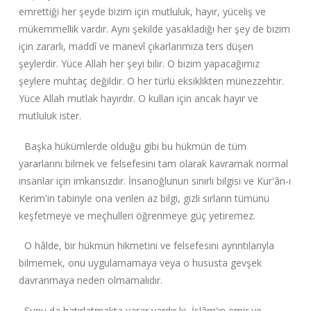
emrettiği her şeyde bizim için mutluluk, hayır, yüceliş ve
mükemmellik vardır. Aynı şekilde yasakladığı her şey de bizim
için zararlı, maddî ve manevî çıkarlarımıza ters düşen
şeylerdir. Yüce Allah her şeyi bilir. O bizim yapacağımız
şeylere muhtaç değildir. O her türlü eksiklikten münezzehtir.
Yüce Allah mutlak hayırdır. O kulları için ancak hayır ve
mutluluk ister.
Başka hükümlerde olduğu gibi bu hükmün de tüm
yararlarını bilmek ve felsefesini tam olarak kavramak normal
insanlar için imkansızdır. İnsanoğlunun sınırlı bilgisi ve Kur'ân-ı
Kerim'in tabiriyle ona verilen az bilgi, gizli sırların tümünü
keşfetmeye ve meçhulleri öğrenmeye güç yetiremez.
O hâlde, bir hükmün hikmetini ve felsefesini ayrıntılarıyla
bilmemek, onu uygulamamaya veya o hususta gevşek
davranmaya neden olmamalıdır.
Şunu da hatırlatmakta yarar vardır ki, İslâm'ın emir ve