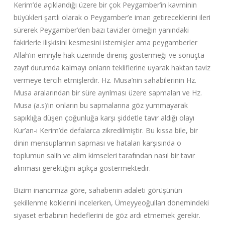
Kerim’de açıklandığı üzere bir çok Peygamber’in kavminin
büyükleri şartlı olarak o Peygamber’e iman getireceklerini ileri
sürerek Peygamber’den bazı tavizler örneğin yanındaki
fakirlerle ilişkisini kesmesini istemişler ama peygamberler
Allah’ın emriyle hak üzerinde direniş göstermeği ve sonuçta
zayıf durumda kalmayı onların tekliflerine uyarak haktan taviz
vermeye tercih etmişlerdir. Hz. Musa’nin sahabilerinin Hz.
Musa aralarından bir süre ayrılması üzere sapmaları ve Hz.
Musa (a.s)’ın onların bu sapmalarına göz yummayarak
sapıklığa düşen çoğunluğa karşı şiddetle tavır aldığı olayı
Kur’an-ı Kerim’de defalarca zikredilmiştir. Bu kıssa bile, bir
dinin mensuplarının sapması ve hataları karşısında o
toplumun salih ve alim kimseleri tarafından nasıl bir tavır
alınması gerektiğini açıkça göstermektedir.
Bizim inancımıza göre, sahabenin adaleti görüşünün
şekillenme köklerini incelerken, Ümeyyeoğulları dönemindeki
siyaset erbabının hedeflerini de göz ardı etmemek gerekir.