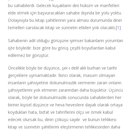
bu sahabilerdi. Gelecek kuşakların dini hüküm ve marifetleri
elde etmek için başvuracakları sahabe dışında bir yolu yoktu.
Dolayısıyla bu kitap şahitlerinin yara alması durumunda dinin
temelleri sarsılacak kitap ve sünnetin etkileri yok olacaktı.
[1]
Sahabenin adil olduğu görüşüne iyimser bakanların yorumları
işte böyledir. bize göre bu görüş çeşitli boyutlardan kabul
edilemez bir görüştür.
Öncelikle böyle bir düşünce, şer-i delil akli burhan ve tarihi
gerçeklere uymamaktadır. İkinci olarak, masum olmayan
insanların şahsiyetine dokunulmazlık vermenin zararı onların
şahsiyetlerini yok etmenin zararından daha büyüktür. Üçüncü
olarak, böyle bir dokunulmazlık sonucunda sahabilerden her
birinin kişisel düşünce ve heva heveslere dayalı olarak ortaya
koydukları hata, bid’at ve tahrıflerini ölçü ve örnek kabul
edecek olursak bu, dinin çöküşü sayılır ve bunun tehlikesi
kitap ve sünnetin şahitlerini eleştirmenin tehlikesinden daha