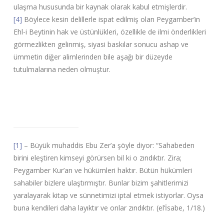
ulaşma hususunda bir kaynak olarak kabul etmişlerdir.
[4]
Böylece kesin delillerle ispat edilmiş olan Peygamber’in
Ehl-i Beytinin hak ve üstünlükleri, özellikle de ilmi önderlikleri
görmezlikten gelinmiş, siyasi baskılar sonucu ashap ve
ümmetin diğer alimlerinden bile aşağı bir düzeyde
tutulmalarına neden olmuştur.
[1]
– Büyük muhaddis Ebu Zer’a şöyle diyor: “Sahabeden
birini eleştiren kimseyi görürsen bil ki o zındıktır. Zira;
Peygamber Kur’an ve hükümleri haktır. Bütün hükümleri
sahabiler bizlere ulaştırmıştır. Bunlar bizim şahitlerimizi
yaralayarak kitap ve sünnetimizi iptal etmek istiyorlar. Oysa
buna kendileri daha layıktır ve onlar zındıktır. (el’İsabe, 1/18.)