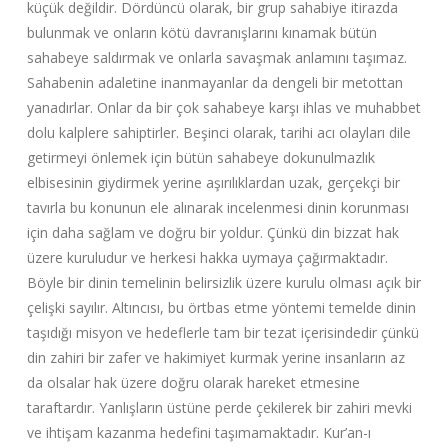
küçük değildir. Dördüncü olarak, bir grup sahabiye itirazda
bulunmak ve onların kötü davranışlarını kınamak bütün
sahabeye saldırmak ve onlarla savaşmak anlamını taşımaz.
Sahabenin adaletine inanmayanlar da dengeli bir metottan
yanadırlar. Onlar da bir çok sahabeye karşı ihlas ve muhabbet
dolu kalplere sahiptirler. Beşinci olarak, tarihi acı olayları dile
getirmeyi önlemek için bütün sahabeye dokunulmazlık
elbisesinin giydirmek yerine aşırılıklardan uzak, gerçekçi bir
tavırla bu konunun ele alınarak incelenmesi dinin korunması
için daha sağlam ve doğru bir yoldur. Çünkü din bizzat hak
üzere kuruludur ve herkesi hakka uymaya çağırmaktadır.
Böyle bir dinin temelinin belirsizlik üzere kurulu olması açık bir
çelişki sayılır. Altıncısı, bu örtbas etme yöntemi temelde dinin
taşıdığı misyon ve hedeflerle tam bir tezat içerisindedir çünkü
din zahiri bir zafer ve hakimiyet kurmak yerine insanların az
da olsalar hak üzere doğru olarak hareket etmesine
taraftardır. Yanlışların üstüne perde çekilerek bir zahiri mevki
ve ihtişam kazanma hedefini taşımamaktadır. Kur’an-ı