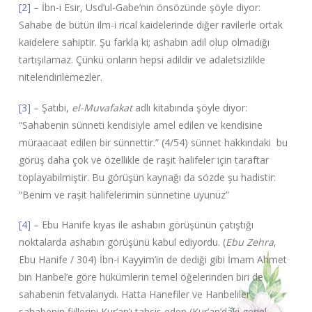
[2]
– İbn-i Esir, Usd’ul-Gabe’nin önsözünde şöyle diyor:
Sahabe de bütün ilm-i rical kaidelerinde diğer ravilerle ortak
kaidelere sahiptir. Şu farkla ki; ashabın adil olup olmadığı
tartışılamaz. Çünkü onların hepsi adildir ve adaletsizlikle
nitelendirilemezler.
[3]
– Şatıbi,
el-Muvafakat
adlı kitabında şöyle diyor:
“Sahabenin sünneti kendisiyle amel edilen ve kendisine
müraacaat edilen bir sünnettir.” (4/54) sünnet hakkındaki bu
görüş daha çok ve özellikle de raşit halifeler için taraftar
toplayabilmiştir. Bu görüşün kaynağı da sözde şu hadistir:
“Benim ve raşit halifelerimin sünnetine uyunuz”
[4]
– Ebu Hanife kıyas ile ashabın görüşünün çatıştığı
noktalarda ashabın görüşünü kabul ediyordu. (
Ebu Zehra
,
Ebu Hanife / 304) İbn-i Kayyim’in de dediği gibi İmam Ahmet
bin Hanbel’e göre hükümlerin temel öğelerinden biri de
sahabenin fetvalarıydı. Hatta Hanefiler ve Hanbeliler
sahabenin fiillerini Kur’an’ı tahsis eden (Kur’an’daki genel