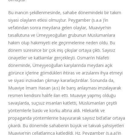
Bu inancın şekillenmesinde, sahabe dönemindeki bir takım
siyasi olayların etkisi olmuştur. Peygamber (s.a.a )’in
vefatından sonra meydana gelen olaylar, Muaviye’nin
tasallutuna ve Ümeyyeoğulları grubunun Müslümanlara
hakim olup hakimiyeti ele geçirmelerine neden oldu. Bu
dönem süresince bir çok iniş çıkışlar ortaya çıktı. Sayısız
cinayetler ve katliamlar gerçekleşti. Osman’ın hilafeti
döneminde, Ümeyyeoğulları karşılarında meydanı açık
görünce içlerine gömdükleri ihtiras ve arzularını ihya etmeyi
ve siyasi inzivadan çıkmayı kararlaştırdılar. Sonunda da,
Muaviye İmam Hasan (a.s) ile barış anlaşması imzalayarak
resmen kendisini halife ilan etti. Muaviye yapmış olduğu
savaşlarda, suçsuz insanları katletti, Müslümanları çeşitli
yöntemlerle baskı ve korku altına aldı. Hilekarlık ve
propaganda yöntemlerine başvurarak sayısız bid’atlar ortaya
çıkardı. Bu dönemde sahabenin büyük ve takvalı şahsiyetleri
Muaviye’nin cellatlarınca katledildi. Hz. Peygamber (s.a.a)’in