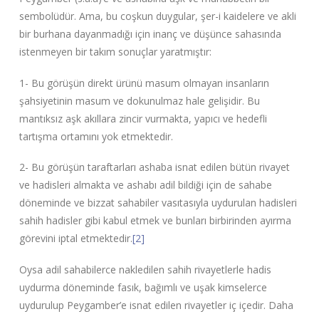
sembolüdür. Ama, bu coşkun duygular, şer-i kaidelere ve akli
bir burhana dayanmadığı için inanç ve düşünce sahasında
istenmeyen bir takım sonuçlar yaratmıştır:
1- Bu görüşün direkt ürünü masum olmayan insanların
şahsiyetinin masum ve dokunulmaz hale gelişidir. Bu
mantıksız aşk akıllara zincir vurmakta, yapıcı ve hedefli
tartışma ortamını yok etmektedir.
2- Bu görüşün taraftarları ashaba isnat edilen bütün rivayet
ve hadisleri almakta ve ashabı adil bildiği için de sahabe
döneminde ve bizzat sahabiler vasıtasıyla uydurulan hadisleri
sahih hadisler gibi kabul etmek ve bunları birbirinden ayırma
görevini iptal etmektedir.
[2]
Oysa adil sahabilerce nakledilen sahih rivayetlerle hadis
uydurma döneminde fasık, bağımlı ve uşak kimselerce
uydurulup Peygamber’e isnat edilen rivayetler iç içedir. Daha