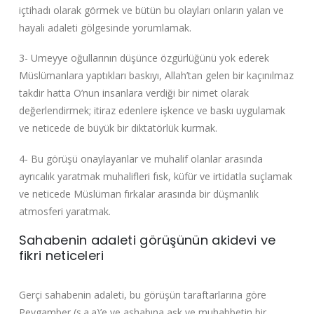
içtihadı olarak görmek ve bütün bu olayları onların yalan ve
hayali adaleti gölgesinde yorumlamak.
3- Umeyye oğullarının düşünce özgürlüğünü yok ederek
Müslümanlara yaptıkları baskıyı, Allah’tan gelen bir kaçınılmaz
takdir hatta O’nun insanlara verdiği bir nimet olarak
değerlendirmek; itiraz edenlere işkence ve baskı uygulamak
ve neticede de büyük bir diktatörlük kurmak.
4- Bu görüşü onaylayanlar ve muhalif olanlar arasında
ayrıcalık yaratmak muhalifleri fısk, küfür ve irtidatla suçlamak
ve neticede Müslüman fırkalar arasında bir düşmanlık
atmosferi yaratmak.
Sahabenin adaleti görüşünün akidevi ve
fikri neticeleri
Gerçi sahabenin adaleti, bu görüşün taraftarlarına göre
Peygamber (s.a.a)’e ve ashabına aşk ve muhabbetin bir