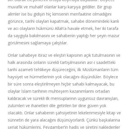
muvafık ve muhalif olanlar karşı karşıya geldiler. Bir grup
alimler ise bu gidişin hiç kimsenin menfaatine olmadığını
görünce, tarihi olayları kapatmak, sahabe dönemindeki kanlı
ve acı olayların hükmünü Allah’a havale etmek, her iki tarafa
da saygıyla bakılmasını ve sahabenin yaptığı her şeyin mazur
görülmesini sağlamaya çalıştılar.
Onlar sahabeye itiraz ve eleştiri kapısının açık tutulmasının ve
halk arasında onların sürekli tartışılmasının asr-i saadetteki
tarihi azameti tehlikeye düşüreceğini, ilk Müslümanların tüm
haysiyet ve hürmetlerinin yok olacağını düşündüler. Böylece
bir süre sonra eleştirilmeyen hiçbir sahabi kalmayacak, bu
olaylar İslam tarihinin muhteşem kazanımlarını ortadan
kaldıracak ve sürekli ilk mensuplarının uygunsuz davranışları,
zulümleri ve ihanetleri dile getirilen bir dine güven yok
olacaktı. Onlar sahabenin şahsiyetinin lekelenmesiyle kitap ve
sünnetin de yara alacağını düşünüyorlardı. Çünkü başkalarına
şeriat hükümlerini, Peygamber’in hadis ve siretini nakledenler