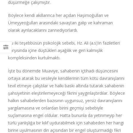
düşürmeğe çalışmıştır.
Böylece kendi akıllarınca her açıdan Haşimoğulları ve
Ümeyyeoğulları arasındaki savaştan galip ve kahraman
olarak ayrılacaklarını zannediyorlardı.
Bu iki teşebbüsün psikolojik sebebi, Hz. Ali (a.s)’ın faziletleri
karşısında içine düştükleri aşağılık ve geri kalmışlık
kompleksinden kurtulmaktı.
İşte bu dönemde Muaviye, sahabenin içtihadı düşüncesini
ortaya atarak bu vesileyle kendilerinin tüm kötü davranışlarını
tevil etmeye çalıştılar ve halkı baskı altında tutarak sahabenin
şahsiyetinin eleştirilemeyeceği fikrini yaygınlaştırdılar. Böylece
halkın sahabelerden bazısının uygunsuz, yersiz davranışlarını
yargılamasına ve onlardan birini geçmişi sebebiyle
suçlamasına engel oldular. Hatta bununla da yetinmeyip her
türlü yanlışlığa bir kılıf uydurabilmek için sahabeden her hangi
birine uyulmasının din açısından bir engel oluşturmadığı fikri