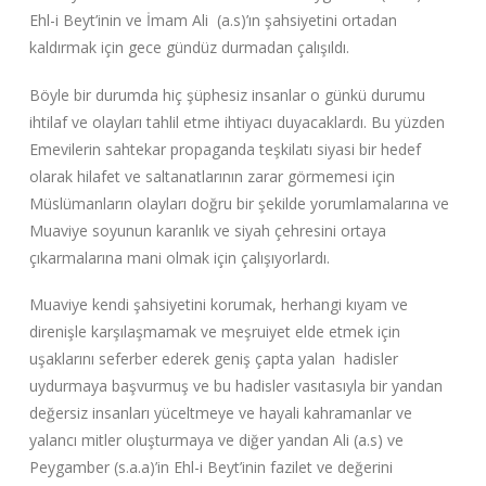
Ehl-i Beyt’inin ve İmam Ali (a.s)’ın şahsiyetini ortadan
kaldırmak için gece gündüz durmadan çalışıldı.
Böyle bir durumda hiç şüphesiz insanlar o günkü durumu
ihtilaf ve olayları tahlil etme ihtiyacı duyacaklardı. Bu yüzden
Emevilerin sahtekar propaganda teşkilatı siyasi bir hedef
olarak hilafet ve saltanatlarının zarar görmemesi için
Müslümanların olayları doğru bir şekilde yorumlamalarına ve
Muaviye soyunun karanlık ve siyah çehresini ortaya
çıkarmalarına mani olmak için çalışıyorlardı.
Muaviye kendi şahsiyetini korumak, herhangi kıyam ve
direnişle karşılaşmamak ve meşruiyet elde etmek için
uşaklarını seferber ederek geniş çapta yalan hadisler
uydurmaya başvurmuş ve bu hadisler vasıtasıyla bir yandan
değersiz insanları yüceltmeye ve hayali kahramanlar ve
yalancı mitler oluşturmaya ve diğer yandan Ali (a.s) ve
Peygamber (s.a.a)’in Ehl-i Beyt’inin fazilet ve değerini