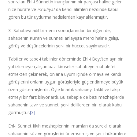
sonraları Ehl-i Sünnetin inançlarının bir parçası haline gelen
nice hurafe ve
israiliyat
da kendi alimleri nezdinde kabul
gören bu tür uydurma hadislerden kaynaklanmıştır.
3- Sahabeyi adil bilmenin sonuçlarından bir diğeri de,
sahabenin Kur’an ve sünneti anlayışta merci haline gelişi,
görüş ve düşüncelerinin şer-i bir hüccet sayılmasıdır.
Tabiiler ve tabe-i tabiinler döneminde Ehl-i Beyt’ten ayrı bir
yol izlemeye çalışan bazı kimseler sahabeye muhalefet
etmekten çekinerek, onlarla uyum içinde olmaya ve kendi
görüşlerini onların uygun görüşleriyle güçlendirmeye büyük
özen göstermişlerdir. Öyle ki artık sahabeyi taklit ve takip
etmeyi bir farz biliyorlardı. Bu sebeple de bazı mezheplerde
sahabenin tavır ve sünneti şer-i delillerden biri olarak kabul
görmüştür.
[3]
Ehl-i Sünnet fıkıh mezheplerinin imamları da sürekli olarak
sahabenin söz ve görüşlerini önemsemiş ve şer-i hükümlere