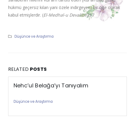
hükmü geçersiz kılan yani özele indirgeyen) bir öğe olarak
kabul etmişlerdir. (
El-Medhal-u Devalibi
/217
Düşünce ve Araştırma
RELATED
POSTS
Nehc’ul Belağa’yı Tanıyalım
Düşünce ve Araştırma