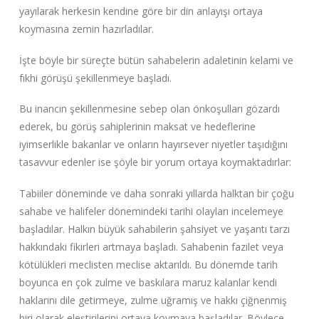
yayılarak herkesin kendine göre bir din anlayışı ortaya
koymasına zemin hazırladılar.
İşte böyle bir süreçte bütün sahabelerin adaletinin kelami ve
fıkhi görüşü şekillenmeye başladı.
Bu inancın şekillenmesine sebep olan önkoşulları gözardı
ederek, bu görüş sahiplerinin maksat ve hedeflerine
iyimserlikle bakanlar ve onların hayırsever niyetler taşıdığını
tasavvur edenler ise şöyle bir yorum ortaya koymaktadırlar:
Tabiiler döneminde ve daha sonraki yıllarda halktan bir çoğu
sahabe ve halifeler dönemindeki tarihi olayları incelemeye
başladılar. Halkın büyük sahabilerin şahsiyet ve yaşantı tarzı
hakkındaki fikirleri artmaya başladı. Sahabenin fazilet veya
kötülükleri meclisten meclise aktarıldı. Bu dönemde tarih
boyunca en çok zulme ve baskılara maruz kalanlar kendi
haklarını dile getirmeye, zulme uğramış ve hakkı çiğnenmiş
biri olarak eleştirilerini ortaya koymaya başladılar. Böylece