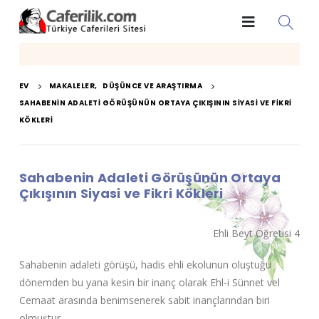
EV
MAKALELER
,
DÜŞÜNCE VE ARAŞTIRMA
SAHABENIN ADALETI GÖRÜŞÜNÜN ORTAYA ÇIKIŞININ SIYASI VE FIKRI
KÖKLERI
Sahabenin Adaleti Görüşünün Ortaya
Çıkışının Siyasi ve Fikri Kökleri
Ehli Beyt Öğretisi 4
Sahabenin adaleti görüşü, hadis ehli ekolunun oluştuğu
dönemden bu yana kesin bir inanç olarak Ehl-i Sünnet vel
Cemaat arasında benimsenerek sabit inançlarından biri
olmuştur.