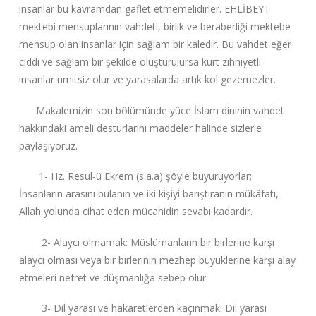
insanlar bu kavramdan gaflet etmemelidirler. EHLİBEYT
mektebi mensuplarının vahdeti, birlik ve beraberliği mektebe
mensup olan insanlar için sağlam bir kaledir. Bu vahdet eğer
ciddi ve sağlam bir şekilde oluşturulursa kurt zihniyetli
insanlar ümitsiz olur ve yarasalarda artık kol gezemezler.
Makalemizin son bölümünde yüce İslam dininin vahdet
hakkındaki ameli desturlarını maddeler halinde sizlerle
paylaşıyoruz.
1- Hz. Resul-ü Ekrem (s.a.a) şöyle buyuruyorlar;
İnsanların arasını bulanın ve iki kişiyi barıştıranın mükâfatı,
Allah yolunda cihat eden mücahidin sevabı kadardır.
2- Alaycı olmamak: Müslümanların bir birlerine karşı
alaycı olması veya bir birlerinin mezhep büyüklerine karşı alay
etmeleri nefret ve düşmanlığa sebep olur.
3- Dil yarası ve hakaretlerden kaçınmak: Dil yarası