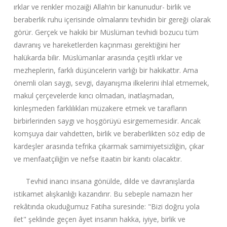
ırklar ve renkler mozaiği Allah‘ın bir kanunudur- birlik ve
beraberlik ruhu içerisinde olmalarını tevhidin bir gereği olarak
görür. Gerçek ve hakiki bir Müslüman tevhidi bozucu tüm
davranış ve hareketlerden kaçınması gerektiğini her
halükarda bilir. Müslümanlar arasında çeşitli ırklar ve
mezheplerin, farklı düşüncelerin varlığı bir hakikattır. Ama
önemli olan saygı, sevgi, dayanışma ilkelerini ihlal etmemek,
makul çerçevelerde kırıcı olmadan, inatlaşmadan,
kinleşmeden farklılıkları müzakere etmek ve tarafların
birbirlerinden saygı ve hoşgörüyü esirgememesidir. Ancak
komşuya dair vahdetten, birlik ve beraberlikten söz edip de
kardeşler arasında tefrika çıkarmak samimiyetsizliğin, çıkar
ve menfaatçiliğin ve nefse itaatin bir kanıtı olacaktır.
Tevhid inancı insana gönülde, dilde ve davranışlarda
istikamet alışkanlığı kazandırır. Bu sebeple namazın her
rekâtında okuduğumuz Fatiha suresinde: "Bizi doğru yola
ilet" şeklinde geçen âyet insanın hakka, iyiye, birlik ve