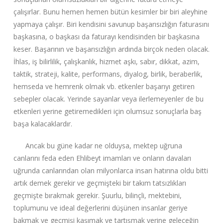
çalışırlar. Bunu hemen hemen bütün kesimler bir biri aleyhine
yapmaya çalışır. Biri kendisini savunup başarısızlığın faturasını
başkasına, o başkası da faturayı kendisinden bir başkasına
keser. Başarının ve başarısızlığın ardında birçok neden olacak.
İhlas, iş bilirlilik, çalışkanlık, hizmet aşkı, sabır, dikkat, azim,
taktik, strateji, kalite, performans, diyalog, birlik, beraberlik,
hemseda ve hemrenk olmak vb. etkenler başarıyı getiren
sebepler olacak. Yerinde sayanlar veya ilerlemeyenler de bu
etkenleri yerine getiremedikleri için olumsuz sonuçlarla baş
başa kalacaklardır.
Ancak bu güne kadar ne olduysa, mektep uğruna
canlarını feda eden Ehlibeyt imamları ve onların davaları
uğrunda canlarından olan milyonlarca insan hatırına oldu bitti
artık demek gerekir ve geçmişteki bir takım tatsızlıkları
geçmişte bırakmak gerekir. Şuurlu, bilinçli, mektebini,
toplumunu ve ideal değerlerini düşünen insanlar geriye
bakmak ve geçmişi kaşımak ve tartışmak yerine geleceğin