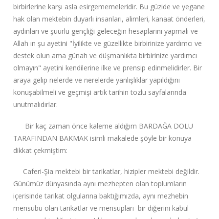
birbirlerine karşı asla esirgememeleridir. Bu güzide ve yegane
hak olan mektebin duyarlı insanları, alimleri, kanaat önderleri,
aydınları ve şuurlu gençliği geleceğin hesaplarını yapmalı ve
Allah ın şu ayetini "İyilikte ve güzellikte birbirinize yardımcı ve
destek olun ama günah ve düşmanlıkta birbirinize yardımcı
olmayın" ayetini kendilerine ilke ve prensip edinmelidirler. Bir
araya gelip nelerde ve nerelerde yanlışlıklar yapıldığını
konuşabilmeli ve geçmişi artık tarihin tozlu sayfalarında
unutmalıdırlar.
Bir kaç zaman önce kaleme aldığım BARDAĞA DOLU
TARAFINDAN BAKMAK isimli makalede şöyle bir konuya
dikkat çekmiştim:
Caferi-Şia mektebi bir tarikatlar, hizipler mektebi değildir.
Günümüz dünyasında aynı mezhepten olan toplumların
içerisinde tarikat olgularına baktığımızda, aynı mezhebin
mensubu olan tarikatlar ve mensupları bir diğerini kabul