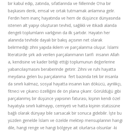
bir kabul edip, zatında, sıfatlarında ve fiillerinde O‘na bir
başkasını denk, emsal ve ortak tutmamak anlamına gelir.
Ferdin hem inanç hayatında ve hem de düşünce dünyasında
istenen alt yapıyı oluşturan tevhid, sağlıklı ve itikadi alanda
dengeli toplumların varlığının da ilk şartıdır. Hayatın her
alanında tevhide dayalı bir bakış açısının net olarak
belirmediği zihni yapıda ikilem ve parçalanma oluşur. İslami
literatürde şirk adı verilen parçalanmanın tarifi insanın Allah
a, kendisine ve kader birliği ettiği toplumunun değerlerine
yabancılaşmasını beraberinde getirir. Zihni ve ruhi hayatta
meydana gelen bu parçalanma fert bazında tek bir insanla
da sınırlı kalmaz, sosyal hayatta insanın kan dökücü, ayrılıkçı,
fitneci ve çıkarıcı özelliğini de ön plana çıkarır. Görüldüğü gibi
parçalanmış bir düşünce yapısının faturası, kişinin kendi özel
hayatıyla sınırlı kalmayıp, cemiyeti ve hatta kişinin statüsüne
bağlı olarak dünyayı bile sarsacak bir sonuca gidebilir. İşte bu
yüzden genelde İslam ve özelde mektep mensuplarının hangi
dile, hangi renge ve hangi bölgeye ait olurlarsa olsunlar -ki