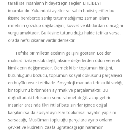
tarafı ise insanların hidayeti için seçilen EHLİBEYT
imamlarıdır. Yukarıdaki ayetler ve sahih hadisi şerifler bu
ikisine beraberce sarılıp tutunmadığımız zaman İslam
milletinin çözülüp dağılacağını, kuvvet ve iktidardan olacağını
vurgulamaktadır. Bu ikisine tutunulduğu halde tefrika varsa,
orada nefsi çıkarlar vardır demektir.
Tefrika bir milletin ecelinin gelişini gösterir. Ecelden
maksat fiziki yokluk değil, aksine değerlerden ödün vererek
kimliklerin değişmesidir. Demek ki bir toplumun birliğini,
bütünlüğünü bozucu, toplumun sosyal dokusunu parçalayıcı
en büyük unsur tefrikadır. Sosyoloji manada tefrika iki varlığı,
bir toplumu birbirinden ayırmak ve parçalamaktır. Bu
doğrultudaki tefrikanın sonu rahmet değil, azap getirir.
İnsanlar arasında fikri ihtilaf bazı sınırlar içinde doğal
karşılanırsa da sosyal ayrılıklar toplumsal hayatın yapısını
sarsacağı, Müslüman topluluğu parçalara ayırıp onların
şevket ve kudretini zaafa uğratacağı için haramdır.