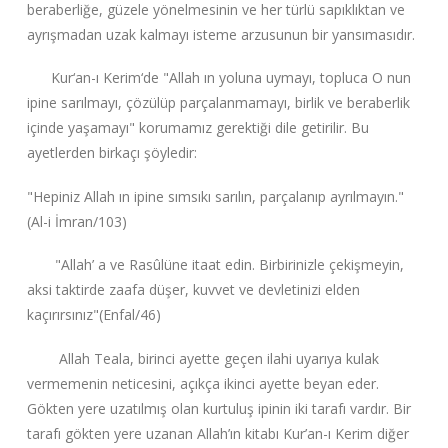
beraberliğe, güzele yönelmesinin ve her türlü sapıklıktan ve
ayrışmadan uzak kalmayı isteme arzusunun bir yansımasıdır.
Kur‘an-ı Kerim‘de "Allah ın yoluna uymayı, topluca O nun
ipine sarılmayı, çözülüp parçalanmamayı, birlik ve beraberlik
içinde yaşamayı" korumamız gerektiği dile getirilir. Bu
ayetlerden birkaçı şöyledir:
"Hepiniz Allah ın ipine sımsıkı sarılın, parçalanıp ayrılmayın."
(Al-i İmran/103)
"Allah’ a ve Rasûlüne itaat edin. Birbirinizle çekişmeyin,
aksi taktirde zaafa düşer, kuvvet ve devletinizi elden
kaçırırsınız"(Enfal/46)
Allah Teala, birinci ayette geçen ilahi uyarıya kulak
vermemenin neticesini, açıkça ikinci ayette beyan eder.
Gökten yere uzatılmış olan kurtuluş ipinin iki tarafı vardır. Bir
tarafı gökten yere uzanan Allah’ın kitabı Kur’an-ı Kerim diğer