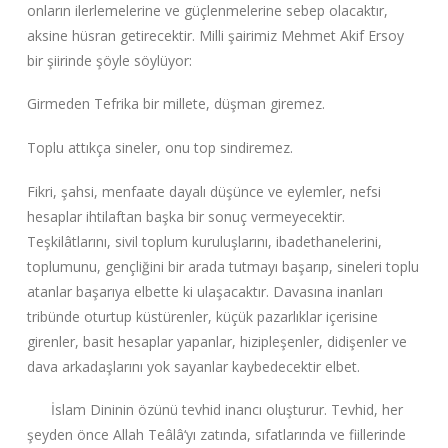
onların ilerlemelerine ve güçlenmelerine sebep olacaktır,
aksine hüsran getirecektir. Milli şairimiz Mehmet Akif Ersoy
bir şiirinde şöyle söylüyor:
Girmeden Tefrika bir millete, düşman giremez.
Toplu attıkça sineler, onu top sindiremez.
Fikri, şahsi, menfaate dayalı düşünce ve eylemler, nefsi
hesaplar ihtilaftan başka bir sonuç vermeyecektir.
Teşkilâtlarını, sivil toplum kuruluşlarını, ibadethanelerini,
toplumunu, gençliğini bir arada tutmayı başarıp, sineleri toplu
atanlar başarıya elbette ki ulaşacaktır. Davasına inanları
tribünde oturtup küstürenler, küçük pazarlıklar içerisine
girenler, basit hesaplar yapanlar, hizipleşenler, didişenler ve
dava arkadaşlarını yok sayanlar kaybedecektir elbet.
İslam Dininin özünü tevhid inancı oluşturur. Tevhid, her
şeyden önce Allah Teâlâ‘yı zatında, sıfatlarında ve fiillerinde