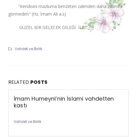
"Kendisini mazluma benzeten zalimden daha zalimini
görmedim" (Hz. İmam Ali a.s)
GÜZEL BİR GELECEK DİLEĞİ İLE…
Vahdet ve Birlik
RELATED
POSTS
İmam Humeyni’nin İslami vahdetten
kastı
Vahdet ve Birlik