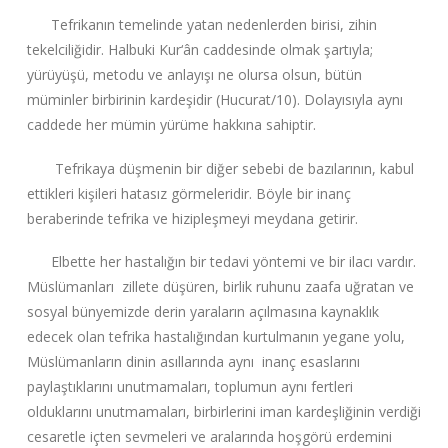
Tefrikanın temelinde yatan nedenlerden birisi, zihin
tekelciliğidir. Halbuki Kur‘ân caddesinde olmak şartıyla;
yürüyüşü, metodu ve anlayışı ne olursa olsun, bütün
müminler birbirinin kardeşidir (Hucurat/10). Dolayısıyla aynı
caddede her mümin yürüme hakkına sahiptir.
Tefrikaya düşmenin bir diğer sebebi de bazılarının, kabul
ettikleri kişileri hatasız görmeleridir. Böyle bir inanç
beraberinde tefrika ve hizipleşmeyi meydana getirir.
Elbette her hastalığın bir tedavi yöntemi ve bir ilacı vardır.
Müslümanları zillete düşüren, birlik ruhunu zaafa uğratan ve
sosyal bünyemizde derin yaraların açılmasına kaynaklık
edecek olan tefrika hastalığından kurtulmanın yegane yolu,
Müslümanların dinin asıllarında aynı inanç esaslarını
paylaştıklarını unutmamaları, toplumun aynı fertleri
olduklarını unutmamaları, birbirlerini iman kardeşliğinin verdiği
cesaretle içten sevmeleri ve aralarında hoşgörü erdemini