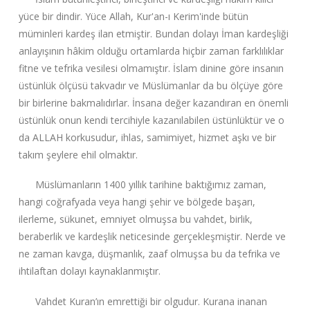
yüce bir dindir. Yüce Allah, Kur'an-ı Kerim'inde bütün
müminleri kardeş ilan etmiştir. Bundan dolayı İman kardeşliği
anlayışının hâkim olduğu ortamlarda hiçbir zaman farklılıklar
fitne ve tefrika vesilesi olmamıştır. İslam dinine göre insanın
üstünlük ölçüsü takvadır ve Müslümanlar da bu ölçüye göre
bir birlerine bakmalıdırlar. İnsana değer kazandıran en önemli
üstünlük onun kendi tercihiyle kazanılabilen üstünlüktür ve o
da ALLAH korkusudur, ihlas, samimiyet, hizmet aşkı ve bir
takım şeylere ehil olmaktır.
Müslümanların 1400 yıllık tarihine baktığımız zaman,
hangi coğrafyada veya hangi şehir ve bölgede başarı,
ilerleme, sükunet, emniyet olmuşsa bu vahdet, birlik,
beraberlik ve kardeşlik neticesinde gerçekleşmiştir. Nerde ve
ne zaman kavga, düşmanlık, zaaf olmuşsa bu da tefrika ve
ihtilaftan dolayı kaynaklanmıştır.
Vahdet Kuran’ın emrettiği bir olgudur. Kurana inanan