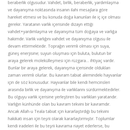
beraberlik olgusudur. Vahdet, birlik, beraberlik, yardımlaşma
ve dayanışma noktasında insanın ilahi mesajlara göre
hareket etmesi ve bu konuda doğa kanunları ile iç içe olması
gerekir. Yaratanın varlık içerisinde dizayn ettiği
vahdet+yardımlaşma ve dayanışma tüm doğaya ve varlığa
hakimdir. Varlık varlığını vahdet ve dayanışma olgusu ile
devam ettirmektedir. Toprağın verimli olması için suya,
güneş enerjisine; suyun oluşması için buluta, bulutun bir
araya gelerek molekülleşmesi için rüzgara… ihtiyaç vardır.
Bunlar bir araya gelerek, dayanışma içerisinde oldukları
zaman verimli olurlar. Bu kavram tabiat alemindeki hayvanlar
için de söz konusudur. Hayvanlar bile kendi hemcinsleri
arasında birlik ve dayanışma ile varlıklarını sürdürmektedirler.
Bu olguyu varlık içerisine yerleştiren bu varlıkları yaratandır.
Varlığın künhünde olan bu kavram tekvini bir kavramdır.
Ancak Allah-u Teala tabiat için kararlaştırdığı bu tekvini
hakikati insan için teşrii olarak kararlaştırmıştır. Toplumlar
kendi iradeleri ile bu teşrii kavrama riayet ederlerse, bu