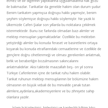
etmez ve bir diğerinin yaptıklarına uygulamalarına hak gözü
ile bakmazlar. Tarikatlar da genelde hakim olan durum şudur:
Benim tarikatım yapmışsa doğruyu hakkı yapmıştır, benim
şeyhim söylemişse doğruyu hakkı söylemiştir. Ne yazık ki
ülkemizde Caferi-Şialar son yıllarda bu noktalara çekilmek
istenmektedir. Bunu ise farkında olmadan bazı alimler ve
mektep mensupları yapmaktadırlar. Özellikle bu mektebin
yetiştirdiği alimler bu konuda feraset ve basiretlerini ortaya
koyarak bu konuda etraflarındaki cemaatlerine ve özellikle de
gençlere doğru cihetlenmeği ve olması gerekenleri anlatmalı,
birlik ve beraberliğin bozulmasının sakıncalarını
anlatmalıdırlar. Aksi taktirde maazallah beş- on yıl sonra
Türkiye Caferilerinin içine de tarikat ruhu hakim olabilir.
Tarikat ruhunun mektep mensuplarının bir bölümüne hakim
olmasının en büyük vebali de bu minvalde çanak tutan
alimlere,aydınlara,akademisyenlere ve bu zihniyete sahip
olanlara yazılır.
İslam bütünleştirici, birleştirici ve kardeşliği hâkim kılıcı