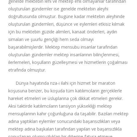
genelde mektebin lehi ve mektep ehli olmayanlar tarafından
oluşturulan gündemler ise genelde mektebin aleyhi
doğrultusunda olmuştur. Bugüne kadar mektebin aleyhinde
oluşturulan gündemleri, düşünce ve eylemleri etkisiz kılmak
için bu mektebin güzide alimleri, kanaat önderleri, aydın
simaları ve şuurlu gençliği hem seda olmayı
başarabilmişlerdir. Mektep mensubu insanlar tarafından
oluşturulan gündemler mektep insanlarının bilinçlenmesi,
ilerlemeleri, koşulların güzelleşmesi ve hizmetlerin çoğalması
etrafında olmuştur.
Dünya hayatında rıza-ı ilahi için hizmet bir maraton
koşusuna benzer, bu koşuda tüm katılımcıların gerçeklerle
hareket etmeleri ve üsluplarına çok dikkat etmeleri gerekir.
Aksi taktirde katılımcıların tansiyon yüksekliği mektep
mensuplarının kahır çoğunluğuna da taşabilir. Bazıları mektep
adına yaptıkları eylemler sonucundaki başarısızlıkları veya
mektep adına başkaları tarafından yapılan ve başarısızlıkla
sonuçlanan olumsuzlukları bir diğerine fatura etmeye