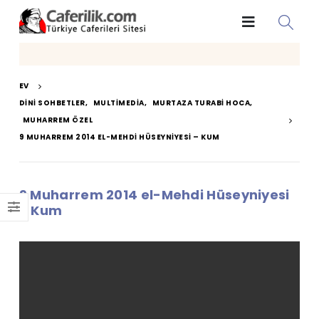
EV
DINI SOHBETLER
,
MULTIMEDIA
,
MURTAZA TURABI HOCA
,
MUHARREM ÖZEL
9 MUHARREM 2014 EL-MEHDI HÜSEYNIYESI – KUM
9 Muharrem 2014 el-Mehdi Hüseyniyesi
– Kum