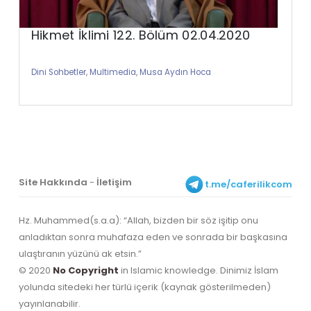
Hikmet İklimi 122. Bölüm 02.04.2020
Dini Sohbetler
,
Multimedia
,
Musa Aydın Hoca
Site Hakkında
-
İletişim
t.me/caferilikcom
Hz. Muhammed(s.a.a): “Allah, bizden bir söz işitip onu
anladıktan sonra muhafaza eden ve sonrada bir başkasına
ulaştıranın yüzünü ak etsin.”
© 2020
No Copyright
in Islamic knowledge. Dinimiz İslam
yolunda sitedeki her türlü içerik (kaynak gösterilmeden)
yayınlanabilir.