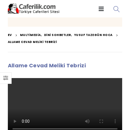
EV
MULTIMEDIA
,
DINI SOHBETLER
,
YUSUF TAZEGÜN HOCA
ALLAME CEVAD MELIKI TEBRIZI
Allame Cevad Meliki Tebrizi