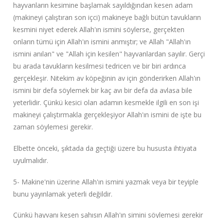
hayvanların kesimine başlamak sayıldığından kesen adam
(makineyi çalıştıran son içci) makineye bağlı bütün tavukların
kesmini niyet ederek Allah'ın ismini söylerse, gerçekten
onların tümü için Allah'ın ismini anmıştır; ve Allah "Allah'ın
ismini anılan" ve "Allah için kesilen" hayvanlardan sayılır. Gerçi
bu arada tavukların kesilmesi tedricen ve bir biri ardınca
gerçekleşir. Nitekim av köpeğinin av için gönderirken Allah'ın
ismini bir defa söylemek bir kaç avı bir defa da avlasa bile
yeterlidir. Çünkü kesici olan adamın kesmekle ilgili en son işi
makineyi çalıştırmakla gerçekleşiyor Allah'ın ismini de işte bu
zaman söylemesi gerekir.
Elbette önceki, şıktada da geçtiği üzere bu hususta ihtiyata
uyulmalıdır.
5- Makine'nin üzerine Allah'ın ismini yazmak veya bir teyiple
bunu yayınlamak yeterli değildir.
Çünkü hayvanı kesen şahısın Allah'ın simini söylemesi gerekir