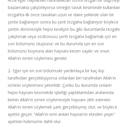
Ama eğer hayvanları hazırladıktan sonra tezgah bir duğmeyi
başlamakla çalıştırılıyorsa örneğin tavuk kesiminde kullanılan
tezgahta ilk önce tavukları uzun ve daire şeklinde olan bir
şerite bağlanıyor sonra bu şerit tezgaha bağlanıyor böylece
şeritin dönmesiyle hepsi kesiliyor bu gibi durumlarda tezgahı
çalıştımak veya sözkonusu şeriti tezgaha bağlamak için en
son bölümünü oluşturur; ve bu durumda işin en son
bölümünü boynuna alan hayvanı kesen sayılır; ve onun
Allah'ın ismini söylemesi gerekir.
2- Eğer işin en son bölümüde yardımlaşa bir kaç kişi
tarafından gerçekleşiyorsa onlardan biri tarafından Allah'ın
isminin söylenmesi yeterlidir. Çünkü bu durumda onların
hepsi hayvanı kesmekde işbirliği yaptıklarından aralarında
birinin Allah'ın ismini söylemesiyle hayvanı zibh ederekn
Allah'ın ismini söylemek şartı gerçekleşmiş olur; ve böylece
ayette geçen "Allah'ın ismi anılan hayvan'ın etinden yeyin"
ayetinin hükmüme dahil olur.