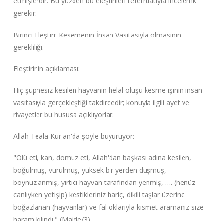
etmişlerdir. Bu yüzden bu eleştirileri teferruatıyla incelemk
gerekir:
Birinci Eleştiri: Kesemenin İnsan Vasıtasıyla olmasının
gerekliliği.
Eleştirinin açıklaması:
Hiç şüphesiz kesilen hayvanın helal oluşu kesme işinin insan
vasıtasıyla gerçekleştiği takdirdedir; konuyla ilgili ayet ve
rivayetler bu hususa açıklıyorlar.
Allah Teala Kur'an'da şöyle buyuruyor:
"Ölü eti, kan, domuz eti, Allah'dan başkası adına kesilen,
boğulmuş, vurulmuş, yüksek bir yerden düşmüş,
boynuzlanmış, yırtıcı hayvan tarafından yenmiş, …. (henüz
canlıyken yetişip) kestikleriniz hariç, dikili taşlar üzerine
boğazlanan (hayvanlar) ve fal oklarıyla kısmet aramanız size
haram kılındı." (Maide/3)