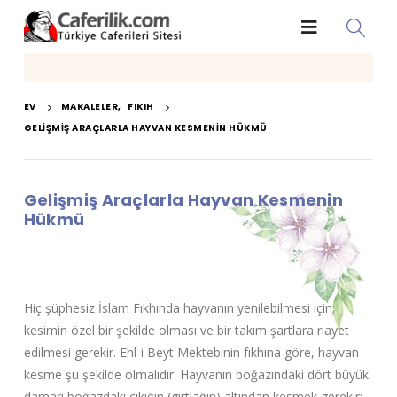
EV
MAKALELER
,
FIKIH
GELIŞMIŞ ARAÇLARLA HAYVAN KESMENIN HÜKMÜ
Gelişmiş Araçlarla Hayvan Kesmenin
Hükmü
Hiç şüphesiz İslam Fıkhında hayvanın yenilebilmesi için;
kesimin özel bir şekilde olması ve bir takım şartlara riayet
edilmesi gerekir. Ehl-i Beyt Mektebinin fıkhına göre, hayvan
kesme şu şekilde olmalıdır: Hayvanın boğazındaki dört büyük
damarı boğazdaki çıkığın (gırtlağın) altından kesmek gerekir;