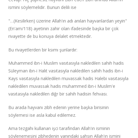
ismini söylemelidir. Bunun delili ise
"…(Kesilirken) üzerine Allah'ın adı anılan hayvanlardan yeyin"
(En'am/118) ayetinin zahir olan ifadesinde başka bir çok
rivayette de bu konuya delalet etmektedir.
Bu rivayetlerden bir ksımı şunlardır:
Muhammed ibn-i Muslim vasıtasıyla nakledilen sahıh hadis
Süleyman ibn-i Halıt vasıtasıyla nakledilen sahih hadis ibn-i
Kays vasıtasıyla nakledilen muvassak hadis Halebi vasıtasıyla
nakledilen muvassak hadis muhammed ibn-i Muslim'e
vasıtasıyla nakledilen diğr bir sahih hadisin fehvası.
Bu arada hayvanı zibh edenin yerine başka birisinin
söylemesi ise asla kabul edilemez.
Ama tezgahı kullanan işci tarafından Allah'ın isminin
söylenemesini zibhedenin yanındaki şahsın Allah'ın ismini