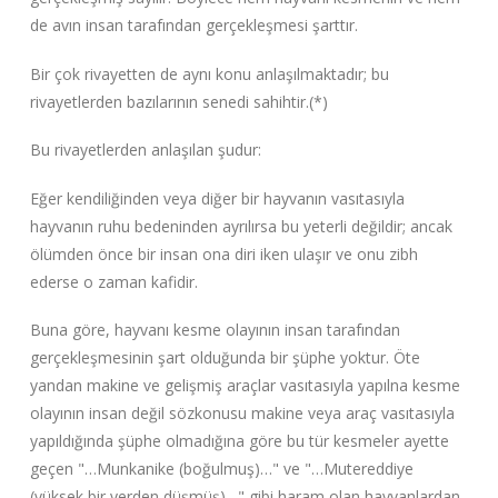
de avın insan tarafından gerçekleşmesi şarttır.
Bir çok rivayetten de aynı konu anlaşılmaktadır; bu
rivayetlerden bazılarının senedi sahihtir.(*)
Bu rivayetlerden anlaşılan şudur:
Eğer kendiliğinden veya diğer bir hayvanın vasıtasıyla
hayvanın ruhu bedeninden ayrılırsa bu yeterli değildir; ancak
ölümden önce bir insan ona diri iken ulaşır ve onu zibh
ederse o zaman kafidir.
Buna göre, hayvanı kesme olayının insan tarafından
gerçekleşmesinin şart olduğunda bir şüphe yoktur. Öte
yandan makine ve gelişmiş araçlar vasıtasıyla yapılna kesme
olayının insan değil sözkonusu makine veya araç vasıtasıyla
yapıldığında şüphe olmadığına göre bu tür kesmeler ayette
geçen "…Munkanike (boğulmuş)…" ve "…Mutereddiye
(yüksek bir yerden düşmüş)…" gibi haram olan hayvanlardan