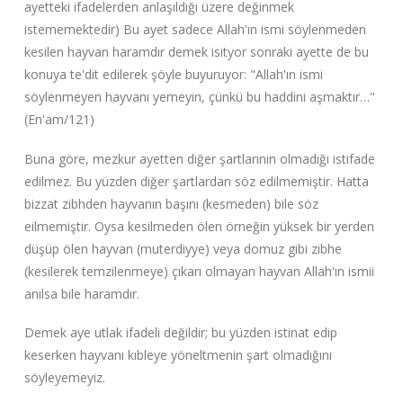
ayetteki ifadelerden anlaşıldığı üzere değinmek
istememektedir) Bu ayet sadece Allah'ın ismi söylenmeden
kesilen hayvan haramdır demek isityor sonraki ayette de bu
konuya te'dit edilerek şöyle buyuruyor: "Allah'ın ismi
söylenmeyen hayvanı yemeyin, çünkü bu haddini aşmaktır…"
(En'am/121)
Buna göre, mezkur ayetten diğer şartlarının olmadığı istifade
edilmez. Bu yüzden diğer şartlardan söz edilmemiştir. Hatta
bizzat zibhden hayvanın başını (kesmeden) bile söz
eilmemiştir. Oysa kesilmeden ölen örneğin yüksek bir yerden
düşüp ölen hayvan (muterdiyye) veya domuz gibi zibhe
(kesilerek temzilenmeye) çıkarı olmayan hayvan Allah'ın ismii
anılsa bile haramdır.
Demek aye utlak ifadeli değildir; bu yüzden istinat edip
keserken hayvanı kıbleye yöneltmenin şart olmadığını
söyleyemeyiz.