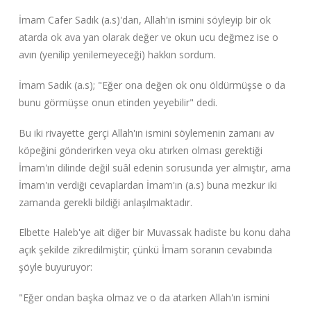
İmam Cafer Sadık (a.s)'dan, Allah'ın ismini söyleyip bir ok
atarda ok ava yan olarak değer ve okun ucu değmez ise o
avın (yenilip yenilemeyeceği) hakkın sordum.
İmam Sadık (a.s); "Eğer ona değen ok onu öldürmüşse o da
bunu görmüşse onun etinden yeyebilir" dedi.
Bu iki rivayette gerçi Allah'ın ismini söylemenin zamanı av
köpeğini gönderirken veya oku atırken olması gerektiği
İmam'ın dilinde değil suâl edenin sorusunda yer almıştır, ama
İmam'ın verdiği cevaplardan İmam'ın (a.s) buna mezkur iki
zamanda gerekli bildiği anlaşılmaktadır.
Elbette Haleb'ye ait diğer bir Muvassak hadiste bu konu daha
açık şekilde zikredilmiştir; çünkü İmam soranın cevabında
şöyle buyuruyor:
"Eğer ondan başka olmaz ve o da atarken Allah'ın ismini