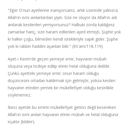
"Eğer O'nun ayetlerine inanıyorsanız, artık üzerinde yalnızca
Allah'ın ismi anılanlardan yiyin. Size ne oluyor da Allah'ın adı
anılarak kesilenleri yemiyorsunuz? Halbuki zorda kaldığınız
zamanlar hariç, size haram edilenleri ayırd etmişti, Şüphe yok
ki halkın çoğu, bilmeden kendi istekleriyle sapık gider. Şüphe
yok ki rabbin haddini aşanları bilir." (En'am/118,119)
Ayet-i Kerim'de geçen yemeye emir, hayvanın mübah
oluşuna veya tezkiye edilip etinin helal olduğuna delildir.
Çünkü ayetteki yemeye emir; onun haram olduğu
düşüncesini ortadan kaldırmak için gelmiştir, yoksa kesilen
hayvanın etinden yemek bir mükellefiyet olduğu kesinlikle
söylenemez.
İkinci ayetde bu emirin mükellefiyet getirici değil kesereken
Allah'ın ismi anılan hayvanın etinin mübah ve helal olduğuna
irşattır (bildirir).