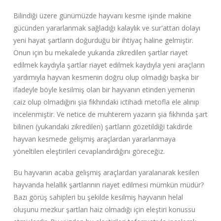
Bilindiği üzere günümüzde hayvanı kesme işinde makine
gücünden yararlanmak sağladığı kalaylık ve sur'attan dolayı
yeni hayat şartların doğurduğu bir ihtiyaç haline gelmiştir.
Onun için bu mekalede yukarıda zikredilen şartlar riayet
edilmek kaydıyla şartlar riayet edilmek kaydıyla yeni araçların
yardımıyla hayvan kesmenin doğru olup olmadığı başka bir
ifadeyle böyle kesilmiş olan bir hayvanın etinden yemenin
caiz olup olmadığını şia fıkhındaki ictihadi metofla ele alınıp
incelenmiştir. Ve netice de muhterem yazarın şia fıkhında şart
bilinen (yukarıdaki zikredilen) şartların gözetildiği takdirde
hayvan kesmede gelişmiş araçlardan yararlanmaya
yöneltilen eleştirileri cevaplandırdığını göreceğiz.
Bu hayvanın acaba gelişmiş araçlardan yaralanarak kesilen
hayvanda helallık şartlarının riayet edilmesi mümkün müdür?
Bazı görüş sahipleri bu şekilde kesilmiş hayvanın helal
oluşunu mezkur şartları haiz olmadığı için eleştiri konussu