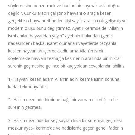
söylemesine benzetmek ve bunları bir saymak asla doğru
değildir. Çünkü aracın çalıştırıp hayvanı o araçla kesen
gerçekte o hayvanı zibheden kişi sayılır aracın çok gelişmiş ve
modern oluşu bunu değiştirmez. Ayet-i Kerimde'de "Allah'ın
ismi anılan hayvandan yeyin" ayetinin itlakından (genel
ifadesinden) başka, işaret olunana rivayetlerde tezgahla
kesilen hayvanları içermektedir; ama Allah'ın ismini
söylemekle hayvanı tezhagla kesmenin arasında bir miktar
sürenin geçmesine gelince bir kaç yoldan cevaplandırılabiliriz:
1- Hayvanı kesen adam Allah'ın adını kesme işinin sonuna
kadar tekrarlayabilir.
2- Halkın nezdinde birbirine bağlı bir zaman dilimi (kısa bir
süre)nin geçmesi.
3- Halkın nezdinde bir şey sayılan kısa bir sürenişn geçmesi
mezkur ayet-i kerime'de ve hadislerde geçen genel ifadenin