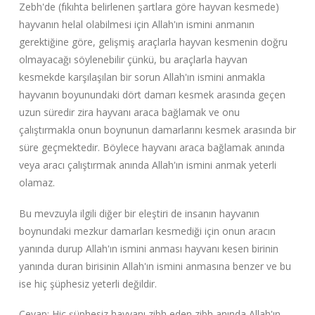
Zebh'de (fıkıhta belirlenen şartlara göre hayvan kesmede)
hayvanın helal olabilmesi için Allah'ın ismini anmanın
gerektiğine göre, gelişmiş araçlarla hayvan kesmenin doğru
olmayacağı söylenebilir çünkü, bu araçlarla hayvan
kesmekde karşılaşılan bir sorun Allah'ın ismini anmakla
hayvanın boyunundaki dört damarı kesmek arasında geçen
uzun süredir zira hayvanı araca bağlamak ve onu
çalıştırmakla onun boynunun damarlarını kesmek arasında bir
süre geçmektedir. Böylece hayvanı araca bağlamak anında
veya aracı çalıştırmak anında Allah'ın ismini anmak yeterli
olamaz.
Bu mevzuyla ilgili diğer bir eleştiri de insanın hayvanın
boynundaki mezkur damarları kesmediği için onun aracın
yanında durup Allah'ın ismini anması hayvanı kesen birinin
yanında duran birisinin Allah'ın ismini anmasına benzer ve bu
ise hiç şüphesiz yeterli değildir.
Cevap: Hiç şüphesiz hayvanı zibh eden zibh anında Allah'ın