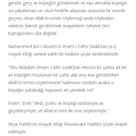
gerekir gerçi av köpeğini göndermek ve oku atmakla köpeğin
avı yakalaması ve okun hedefe ulaşması arasında bir sürede
geçmiş olsun Allah'ın ismini söylemeği avda söylenilen
vakitten bilerek geciktirmek rivayetilerin zahirine ters
tüştüğünden câiz değildir.
Muhammed ibn-i Muslim'in İmam-ı Cafer Sadık'tan (a.s)
rivayet ettiği senedi sahih bir hadiste şöyle denilmektedir:
"Ebu Abdullah (İmam Cafer Sadık)tan Mecusi bir şahsa ait bir
av köpeğini msülüman bir şahıs alıp onu ava gönderirken
Allah'ın ismini söylemesinin hükmünü sordum acaba o
köpeğin yakaladığı hayvanın eti yenebilir mi?
İmam "Evet" dedi, çünkü av köpeği vasıtasıyla av
geçekleşmiştir; ve Allah'ın ismi de ona söylenmiştir."
Veya Halebi'nin rivayet ettiği Muvassake hadiste şöyle rivayet
edilmiştir: