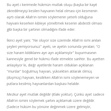
Bu ayet-i kerimede hükmün mutlak oluşu (başka bir kayıt
zikredilmeyişi kesilen hayvanın helal olması için kesmenin
aşrtı olarak Allah'ın ismini söylemenin yeterli olduğuna
hayvanı keserken kıbleye yöneltmek kesenin abdestli olması
gibi başka bir şartının olmadığını ifade eder.
İkinci ayet yani; "Ne oluyor size üzerinde Allah'ın ismi anılan
şeyleri yemiyorsunuz" ayeti, ve ayetin sonunda yeralan; "O
size haram kıldıklarını ayrı ayrı açıklamıştır" buyurmasının
karınesiyle genel bir hükmü ifade etmekte sarihtir. Bu ayetten
anlaşılıyor ki, dieğr ayetlerde haram oldukları açıklanan
"murdar" boğulmuş hayvan, yüksekten atılarak ölmüş
(düşmüş) hayvan, kesilirken Allah'ın ismi söylenemeyen ve
putlara kesilmiş hayvanlardan başkası helaldır.
Mezkur ayet mutlak değildir (itlakı yoktur). Çünkü ayet sadece
Allah'ın ismini söylemek şartını açıklamak üzere değildir.
(Sadece hüküm bu yönüne değinmek üzere gelmiştir,