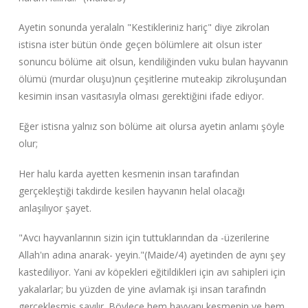
Ayetin sonunda yeralaln "Kestikleriniz hariç" diye zikrolan
istisna ister bütün önde geçen bölümlere ait olsun ister
sonuncu bölüme ait olsun, kendiliğinden vuku bulan hayvanın
ölümü (murdar oluşu)nun çeşitlerine muteakip zikroluşundan
kesimin insan vasıtasıyla olması gerektiğini ifade ediyor.
Eğer istisna yalnız son bölüme ait olursa ayetin anlamı şöyle
olur;
Her halu karda ayetten kesmenin insan tarafından
gerçekleştiği takdirde kesilen hayvanın helal olacağı
anlaşılıyor şayet.
"Avcı hayvanlarının sizin için tuttuklarından da -üzerilerine
Allah'ın adına anarak- yeyin."(Maide/4) ayetinden de aynı şey
kastediliyor. Yani av köpekleri eğitildikleri için avı sahipleri için
yakalarlar; bu yüzden de yine avlamak işi insan tarafındn
gerçekleşmiş sayılır. Böylece hem hayvanı kesmenin ve hem