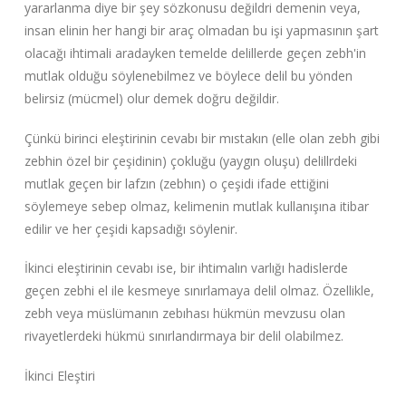
yararlanma diye bir şey sözkonusu değildri demenin veya,
insan elinin her hangi bir araç olmadan bu işi yapmasının şart
olacağı ihtimali aradayken temelde delillerde geçen zebh'in
mutlak olduğu söylenebilmez ve böylece delil bu yönden
belirsiz (mücmel) olur demek doğru değildir.
Çünkü birinci eleştirinin cevabı bir mıstakın (elle olan zebh gibi
zebhin özel bir çeşidinin) çokluğu (yaygın oluşu) delillrdeki
mutlak geçen bir lafzın (zebhın) o çeşidi ifade ettiğini
söylemeye sebep olmaz, kelimenin mutlak kullanışına itibar
edilir ve her çeşidi kapsadığı söylenir.
İkinci eleştirinin cevabı ise, bir ihtimalın varlığı hadislerde
geçen zebhi el ile kesmeye sınırlamaya delil olmaz. Özellikle,
zebh veya müslümanın zebıhası hükmün mevzusu olan
rivayetlerdeki hükmü sınırlandırmaya bir delil olabilmez.
İkinci Eleştiri