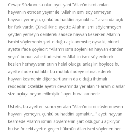
Cevap: Sözkonusu olan ayet yani "Allah'ın ismi anılan
hayvan'ın etinden yeyin" ile "Allah'ın ismi söylenmeyen
hayvanı yemeyin, çünkü bu haddini aşmaktır…" arasında açık
bir fark vardır. Çünkü ikinci ayette Allah'ın ismi söylenmeyen
şeyden yemeyin denilerek sadece hayvan keserken Allah'ın
ismini söylemenin şart olduğu açıklanmıştır; oysa ki, birinci
ayette ifade şöyledir: "Allah'ın ismi söylenilen hayvan etinden
yeyin" bunun zahır ifadesinden Allah'ın ismi söylenilerek
kesilen herhayvanın etinin helal oludğu anlaşılır; böylece bu
ayette ifade mutlaktır bu mutlak ifadeye istinat ederek
hayvan kesmenin diğer şartlarının da olduğu ihtimalı
reddedilir. Özellikle ayetin devamında yer alan "Haram olanlar
size açıkça beyan edilmiştir." ayet buna karinedir.
Üstelik, bu ayetten sonra yeralan "Allah'ın ismi söylenmeyen
hayvanı yemeyin, çünkü bu haddini aşmaktır…" ayeti hayvan
kesmede Allah'ın ismini söylemenin şart olduğunu açıklıyor
bu ise önceki ayette geçen hükmün Allah ismi söylenen her