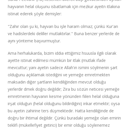
hayvanın helal oluşunu isbatlamak için mezkur ayeitn itlakına
istinat ederek şöyle demişler:
"Zahır olan şu ki, hayvan bu işle haram olmaz; çünkü Kur'an
ve hadislerdeki deliller mutlaktırlar." Buna benzer yerlerde de
aynı yönteme başvurmuştur.
Ama herhalukarda, bizim iddia ettiğimiz hsuusla ilgili olarak
ayette istinat edilmesi mümkün bir itlak (mutlak ifade
mevcuttur; yanı ayetin sadece Allah'ın ismini söylmenin şart
olduğunu açıklamak istediğini ve yemeğe emretmekten
maksadın diğer şartların kendiliğinden mevcut olduğu
yerlerdir dmek doğru değildir; Zira bu sözün neticesi yemeğe
emretmenin hayvanın kesme yönünden fiilen helal olduğuna
irşat olduğun (helal olduğunu bildirdiğini) inkar etmektir; oysa
bu ayetin zahirine ters düşmektedir. Hatta kendiliğinde de
doğru bir ihtimal değildir. Çünkü buradaki yemeğe olan emirin
teklifi (mükellefiyet getirici) bir emir olduğu söylenemez