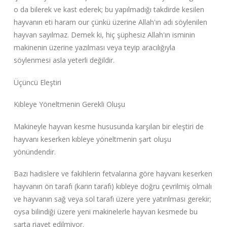
o da bilerek ve kast ederek; bu yapılmadığı takdirde kesilen
hayvanın eti haram our çünkü üzerine Allah'ın adı söylenilen
hayvan sayılmaz. Demek ki, hiç şüphesiz Allah'ın isminin
makinenin üzerine yazılması veya teyip aracılığıyla
söylenmesi asla yeterli değildir.
Üçüncü Eleştiri
Kıbleye Yöneltmenin Gerekli Oluşu
Makineyle hayvan kesme hususunda karşılan bir eleştiri de
hayvanı keserken kıbleye yöneltmenin şart oluşu
yönündendir.
Bazı hadislere ve fakihlerin fetvalarına göre hayvanı keserken
hayvanın ön tarafı (karın tarafı) kıbleye doğru çevrilmiş olmalı
ve hayvanın sağ veya sol tarafı üzere yere yatırılması gerekir;
oysa bilindiği üzere yeni makinelerle hayvan kesmede bu
şarta riayet edilmiyor.