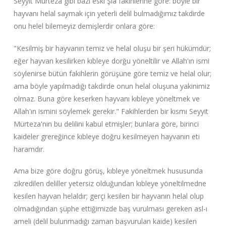
Seyyit Murteza gibi bazı eski Şia fakihlerine göre: böyle bir
hayvanı helal saymak için yeterli delil bulmadığımız takdirde
onu helel bilemeyiz demişlerdir onlara göre:
"Kesilmiş bir hayvanın temiz ve helal oluşu bir şeri hükümdür;
eğer hayvan kesilirken kıbleye dorğu yöneltilir ve Allah'ın ismi
söylenirse bütün fakihlerin görüşüne göre temiz ve helal olur;
ama böyle yapılmadığı takdirde onun helal oluşuna yakinimiz
olmaz. Buna göre keserken hayvanı kıbleye yöneltmek ve
Allah'ın ismini söylemek gerekir." Fakihlerden bir kısmı Seyyit
Mürteza'nın bu delilini kabul etmişler; bunlara göre, birinci
kaideler grereğince kıbleye doğru kesilmeyen hayvanın eti
haramdır.
Ama bize göre doğru görüş, kıbleye yöneltmek hususunda
zikredilen deliller yetersiz olduğundan kıbleye yöneltilmedne
kesilen hayvan helaldır; gerçi kesilen bir hayvanın helal olup
olmadığından şüphe ettiğimizde baş vurulması gereken asl-ı
ameli (delil bulunmadığı zaman başvurulan kaide) kesilen