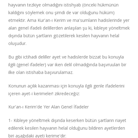
hayvanın tezkiye olmadığını istishyab (önceki hükmünün
kaldığını söylemek onu şimdi de var olduğunu hüküm)
etmektir. Ama Kur'an-ı Kerim ve ma'sumların hadislerinde yer
alan genel ifadeli delillerden anlaşılan şu ki, kıbleye yöneltmek
dışında bütün şartların gözetilerek kesilen hayvanın helal
oluşudur.
Bu gibi ictihadi deliller ayet ve hadislerde bizzat bu konuyla
ilgili (genel ifadeler) var iken delil olmadığında başvruulan bir
ilke olan istishaba başvurulamaz.
Konunun açılık kazanması için konuyla ilgili genle ifadelerini
içeren ayet-i kerimeler! zikredeceğiz:
Kur'an-ı Kerim'de Yer Alan Genel İfadeler
1- Kıbleye yöneltmek dışında keserken bütün şartların riayet
edilerek kesilen hayvanın helal olduğunu bildiren ayetlerden
biri aşağıdaki ayeti kerime'dir: