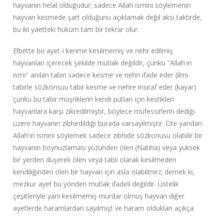
hayvanın helal olduğudur; sadece Allah ismini söylemenin
hayvan kesmede şart olduğunu açıklamak değil aksi taktirde,
bu iki yaetteki hüküm tam bir tekrar olur.
Elbette bu ayet-i kerime kesilmemiş ve nehr edilmiş
hayvanları içerecek şekilde mutlak değildir, çünkü "Allah'ın
ismi" anılan tabiri sadece kesme ve nehri ifade eder (ilmi
tabirle sözkonsuu tabir kesme ve nehre insıraf eder (kayar)
çünkü bu tabir müşriklerin kendi putları için kestikleri
hayvanlara karşı zikredilmiştir, böylece müfessirlerin dediği
üzere hayvanın zibhedildiği burada varsayılmıştır. Öte yandan
Allah'ın ismini söylemek sadece zıbhide sözkonusu olabilir bir
hayvanın boynuzlaması yüzünden ölen (Natıha) veya yüksek
bir yerden düşerek ölen veya tabii olarak kesilmeden
kendiliğinden ölen bir hayvan için asla olabilmez; demek ki,
mezkur ayet bu yönden mutlak ifadeli değildir. Üstelik
çeşitleriyle yani kesilmemiş murdar olmuş hayvan diğer
ayetlerde haramlardan sayılmışt ve haram oldukları açıkça