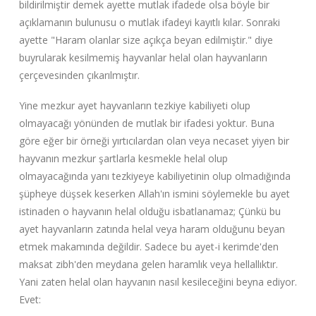
bildirilmiştir demek ayette mutlak ifadede olsa böyle bir
açıklamanın bulunusu o mutlak ifadeyi kayıtlı kılar. Sonraki
ayette "Haram olanlar size açıkça beyan edilmiştir." diye
buyrularak kesilmemiş hayvanlar helal olan hayvanların
çerçevesinden çıkarılmıştır.
Yine mezkur ayet hayvanların tezkiye kabiliyeti olup
olmayacağı yönünden de mutlak bir ifadesi yoktur. Buna
göre eğer bir örneği yırtıcılardan olan veya necaset yiyen bir
hayvanın mezkur şartlarla kesmekle helal olup
olmayacağında yanı tezkiyeye kabiliyetinin olup olmadığında
şüpheye düşsek keserken Allah'ın ismini söylemekle bu ayet
istinaden o hayvanın helal olduğu isbatlanamaz; Çünkü bu
ayet hayvanların zatında helal veya haram olduğunu beyan
etmek makamında değildir. Sadece bu ayet-i kerimde'den
maksat zibh'den meydana gelen haramlık veya hellallıktır.
Yani zaten helal olan hayvanın nasıl kesileceğini beyna ediyor.
Evet: