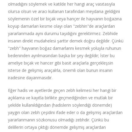
olmadığını söylemek ve katilde her hangi araç vasıtasıyla
olursa olsun ve aracı kullanan tarafından meydana geldiğini
söylemenin özel bir biçak veya hançer ile hayvanın boğazına
koyup damarları kesme olayı olan "zebhin"de araçlardan
yararlanmada aynı durumu taşıdığını gerektirmez. Zebhide
insanın direkt mudahelesi şarttır demek doğru değildir. Çünkü
"zebh" hayvanın boğaz damarlarını kesmek yoluyla ruhunun
bedeninden ayrılmasından başka bir şey değildir; İster bu
ameliye bıçak ve hancer gibi basit araçlarla gerçekleşsin
isterse de gelişmiş araçalrla, önemli olan bunun insanın
iradesine dayanmasıdır.
Eğer hadis ve ayetlerde geçen zebh kelimesi her hangi bir
açıklama ve kayıtla birlikte geçmediğinden ve mutlak bir
şekilde kullanıldığından (hadislerin söylendiği dönemde)
yaygın olan zebh çeşidini ifade eder o da gelişmiş araçlardan
yararlanmanın sözkonusu olmadığı zebhdir. Çünkü bu
delillerin ortaya çıktığı dönemde gelişmiş araçlardan