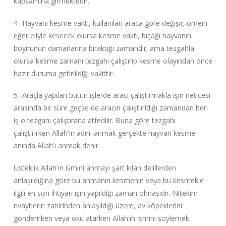
kapsamına girmektedir.
4- Hayvanı kesme vakti, kullanılan araca göre değişir; örnein
eğer eliyle kesecek olursa kesme vakti, bıçağı hayvanın
boynunun damarlarına bıraktığı zamandır; ama tezgahla
olursa kesme zamanı tezgahı çalıştırıp kesme olayından önce
hazır duruma getirlildiği vakittir.
5- Araçla yapılan bütün işlerde aracı çalıştırmakla işin neticesi
arasında bir süre geçse de aracın çalıştırıldığı zamandan beri
iş o tezgahı çalıştırana atfedilir. Buna göre tezgahı
çalıştırırken Allah'ın adını anmak gerçekte hayvan kesme
anında Allah'ı anmak denir.
Üsteklik Allah'ın ismini anmayı şart kılan delillerden
anlaşıldığına göre bu anmanın kesmenin veya bu kesmekle
ilgili en son ihtiyarı işin yapıldığı zaman olmasıdır. Nitekim
rivaytlerin zahirinden anlaşıldığı üzere, av köpeklerini
gönderirken veya oku atarken Allah'ın ismini söylemek