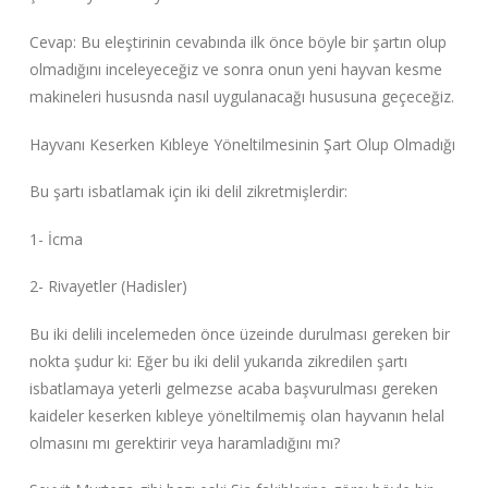
Cevap: Bu eleştirinin cevabında ilk önce böyle bir şartın olup
olmadığını inceleyeceğiz ve sonra onun yeni hayvan kesme
makineleri hususnda nasıl uygulanacağı hususuna geçeceğiz.
Hayvanı Keserken Kıbleye Yöneltilmesinin Şart Olup Olmadığı
Bu şartı isbatlamak için iki delil zikretmişlerdir:
1- İcma
2- Rivayetler (Hadisler)
Bu iki delili incelemeden önce üzeinde durulması gereken bir
nokta şudur ki: Eğer bu iki delil yukarıda zikredilen şartı
isbatlamaya yeterli gelmezse acaba başvurulması gereken
kaideler keserken kıbleye yöneltilmemiş olan hayvanın helal
olmasını mı gerektirir veya haramladığını mı?