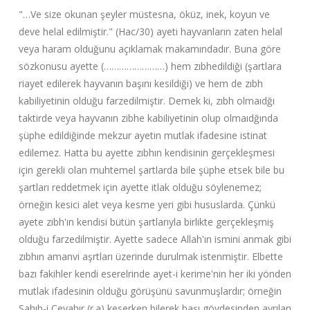
"…Ve size okunan şeyler müstesna, öküz, inek, koyun ve
deve helal edilmiştir." (Hac/30) ayeti hayvanların zaten helal
veya haram olduğunu açıklamak makamındadır. Buna göre
sözkonusu ayette (……………………) hem zıbhedildiği (şartlara
riayet edilerek hayvanın başını kesildiği) ve hem de zıbh
kabiliyetinin olduğu farzedilmiştir. Demek ki, zıbh olmaıdğı
taktirde veya hayvanın zibhe kabiliyetinin olup olmaıdğında
şüphe edildiğinde mekzur ayetin mutlak ifadesine istinat
edilemez. Hatta bu ayette zıbhın kendisinin gerçekleşmesi
için gerekli olan muhtemel şartlarda bile şüphe etsek bile bu
şartları reddetmek için ayette itlak olduğu söylenemez;
örneğin kesici alet veya kesme yeri gibi hususlarda. Çünkü
ayete zıbh'ın kendisi bütün şartlarıyla birlikte gerçekleşmiş
olduğu farzedilmiştir. Ayette sadece Allah'ın ismini anmak gibi
zıbhın amanvi aşrtları üzerinde durulmak istenmiştir. Elbette
bazı fakihler kendi eserelrinde ayet-i kerime'nin her iki yönden
mutlak ifadesinin olduğu görüşünü savunmuşlardır; örneğin
Sahıb-i Cevahır (r.a) keserken bilerek başı gövdesinden ayrılan