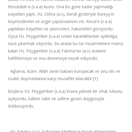
Resulullah'a (s.a.a) kustu. Ona bu güne kadar yapmadığı
eziyetleri yaptı. Hz. Zehra (a.s), kendi gözleriyle Kureyş'in
beyinsizlerinin ve azgın çapulcularının Hz. Resul'e (s.a.a)
yaptıkları eziyetleri ve işkenceleri, hakaretleri görüyordu.
Oysa Hz. Peygamber (s.a.a) onları karanlıklardan aydınlığa,
nura çıkarmak istiyordu. Bu arada bu tür muamelelere maruz
kalan Hz. Peygamber (s.a.a) Fatıma'nın (a.s) acılarını
hafifletmeye ve onu direnmeye teşvik ediyordu:
Ağlama, kızım. Allah senin babanı koruyacak ve onu din ve
risalet düşmanlarına karşı muzaffer kılacaktır.[1]
Böylece Hz. Peygamber (s.a.a) kızına yüksek bir cihat ruhunu
aşılıyordu, kalbini sabır ve zafere güven duygusuyla
dolduruyordu.
Hz. Fatıma (a.s), babasının Medine'ye hicret etmesinden