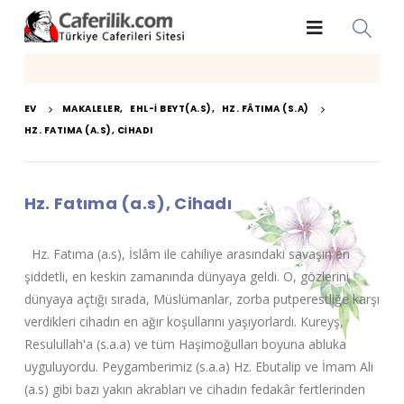
EV
MAKALELER
,
EHL-I BEYT(A.S)
,
HZ. FÂTIMA (S.A)
HZ. FATIMA (A.S), CIHADI
Hz. Fatıma (a.s), Cihadı
Hz. Fatıma (a.s), İslâm ile cahiliye arasındaki savaşın en
şiddetli, en keskin zamanında dünyaya geldi. O, gözlerini
dünyaya açtığı sırada, Müslümanlar, zorba putperestliğe karşı
verdikleri cihadın en ağır koşullarını yaşıyorlardı. Kureyş,
Resulullah'a (s.a.a) ve tüm Haşimoğulları boyuna abluka
uyguluyordu. Peygamberimiz (s.a.a) Hz. Ebutalip ve İmam Ali
(a.s) gibi bazı yakın akrabları ve cihadın fedakâr fertlerinden