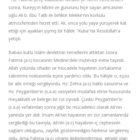
sonra, Kureyş'in kibrini ve gururunu hiçe sayan amcasının
oğlu Ali b. Ebu Talib ile birlikte Mekke'nin korkulu
atmosferinden hicret etti. Ali, onca yolu yaya yürüyerek kat
ettiği için ayakları şişmiş bir hâlde "Kuba"da Resulullah'a
yetişti.
Babası kutlu İslâm devletinin temellerini attıktan sonra
Fatıma (a.s) kocasının Medine'deki mütevazi evine taşındı.
Allah yolunda cihadın ve mücadele hayatının zorluklarına
sabretme noktasında eşine yardımcı oldu. Bu hâliyle o, eşsiz
bir aile örneği sergiliyordu. Hz. Zehra (a.s) hakkı savunma ve
Hz. Peygamber'in (s.a.a) vasiyetini müdafaa etme hususunda
meşakkatli ve belirgin bir rol oynadı. Çünkü Peygamber'in
(s.a.a) vefatından sonra yiğit bir mücadeleci olarak Ali'nin
yanında yer aldı. İmam Ali'nin hayatının en zor zamanlarında
sergilediği bu tavrıyla, Ali'nin (a.s) hayatının iç cephesinin
sağlam olduğunu, zayıflık göstermediğini herkese sergilemiş
oldu. Ama Fatıma (a.s) ortamı değerlendirmeyi, gerekli olan