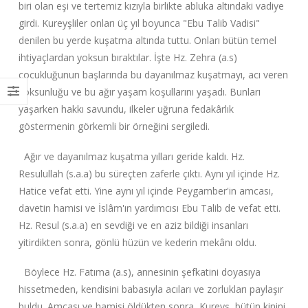
biri olan eşi ve tertemiz kızıyla birlikte abluka altındaki vadiye
girdi. Kureyşliler onları üç yıl boyunca "Ebu Talib Vadisi"
denilen bu yerde kuşatma altında tuttu. Onları bütün temel
ihtiyaçlardan yoksun bıraktılar. İşte Hz. Zehra (a.s)
çocukluğunun başlarında bu dayanılmaz kuşatmayı, acı veren
yoksunluğu ve bu ağır yaşam koşullarını yaşadı. Bunları
yaşarken hakkı savundu, ilkeler uğruna fedakârlık
göstermenin görkemli bir örneğini sergiledi.
Ağır ve dayanılmaz kuşatma yılları geride kaldı. Hz.
Resulullah (s.a.a) bu süreçten zaferle çıktı. Aynı yıl içinde Hz.
Hatice vefat etti. Yine aynı yıl içinde Peygamber'in amcası,
davetin hamisi ve İslâm'ın yardımcısı Ebu Talib de vefat etti.
Hz. Resul (s.a.a) en sevdiği ve en aziz bildiği insanları
yitirdikten sonra, gönlü hüzün ve kederin mekânı oldu.
Böylece Hz. Fatıma (a.s), annesinin şefkatini doyasıya
hissetmeden, kendisini babasıyla acıları ve zorlukları paylaşır
buldu. Amcası ve hamisi öldükten sonra, Kureyş, bütün kinini