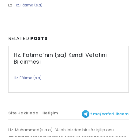
Hz. Fâtıma (s.a)
RELATED
POSTS
Hz. Fatıma”nın (sa) Kendi Vefatını
Bildirmesi
Hz. Fâtıma (s.a)
Site Hakkında
-
İletişim
t.me/caferilikcom
Hz. Muhammed(s.a.a): “Allah, bizden bir söz işitip onu