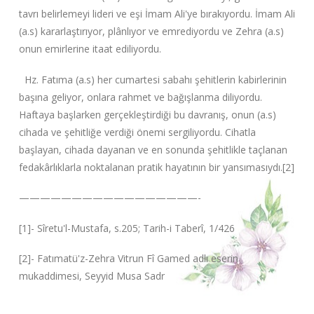
tavrı belirlemeyi lideri ve eşi İmam Ali'ye bırakıyordu. İmam Ali
(a.s) kararlaştırıyor, plânlıyor ve emrediyordu ve Zehra (a.s)
onun emirlerine itaat ediliyordu.
Hz. Fatıma (a.s) her cumartesi sabahı şehitlerin kabirlerinin
başına geliyor, onlara rahmet ve bağışlanma diliyordu.
Haftaya başlarken gerçekleştirdiği bu davranış, onun (a.s)
cihada ve şehitliğe verdiği önemi sergiliyordu. Cihatla
başlayan, cihada dayanan ve en sonunda şehitlikle taçlanan
fedakârlıklarla noktalanan pratik hayatının bir yansımasıydı.[2]
—————————————————-
[1]- Sîretu'l-Mustafa, s.205; Tarih-i Taberî, 1/426
[2]- Fatımatü'z-Zehra Vitrun Fî Gamed adlı eserin
mukaddimesi, Seyyid Musa Sadr